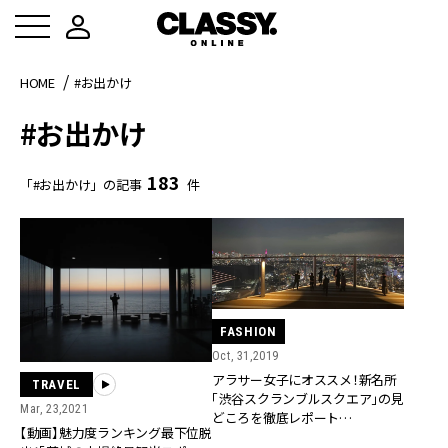
HOME
#お出かけ
#お出かけ
183
「#お出かけ」の記事
件
FASHION
Oct, 31,2019
アラサー女子にオススメ！新名所
TRAVEL
「渋谷スクランブルスクエア」の見
Mar, 23,2021
どころを徹底レポート
【動画】魅力度ランキング最下位脱
【11/1OPEN】