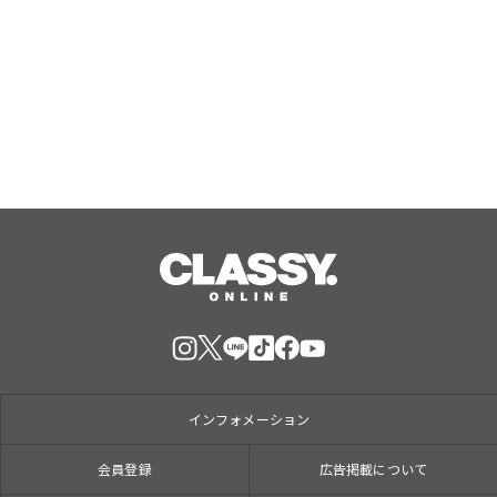
の道～』東京ゲームショウ2026へ2年
連続出陣！開発中の番組オリジナルゲ
ームを世界最速体験！失敗したら即
Aug, 09, 2026
「打ち首」！？しんや＆青木マッチョ
参加のイベントも開催！
インフォメーション
会員登録
広告掲載について