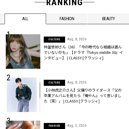
RANKING
ALL
FASHION
BEAUTY
Aug, 8, 2026
CULTURE
仲里依紗さん（36）「今の時代なら結婚は選ん
でいないかも」【ドラマ『Tokyo middle 30』イ
ンタビュー】 | CLASSY.[クラッシィ]
Aug, 8, 2026
CULTURE
【小林虎之介さん】父譲りのライダース「父の
卒業アルバムを見たら『俺やん』って思いまし
た（笑）」 | CLASSY.[クラッシィ]
Aug, 3, 2026
FASHION