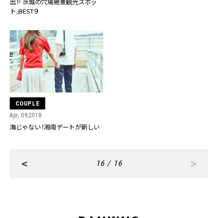
出！「茨城の穴場絶景観光スポッ
ト」BEST９
COUPLE
Apr, 09,2018
海じゃない！湘南デートが新しい
<
>
16 / 16