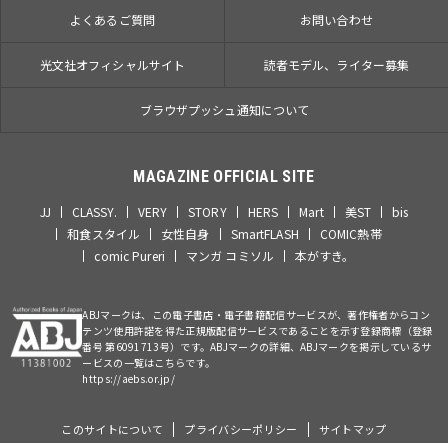
よくあるご質問
お問い合わせ
光文社オフィシャルサイト
読者モデル、ライター募集
ブラウザプッシュ通知について
MAGAZINE OFFICIAL SITE
JJ
CLASSY.
VERY
STORY
HERS
Mart
美ST
bis
和食スタイル
女性自身
SmartFLASH
COMIC熱帯
comic Pureri
マンガ コミソル
本がすき。
ABJマークは、この電子書店・電子書籍配信サービスが、著作権者からコン
テンツ使用許諾を得た正規版配信サービスであることを示す登録商標（登録
番号 第6091713号）です。ABJマークの詳細、ABJマークを掲示しているサ
ービスの一覧はこちらです。
https://aebs.or.jp/
このサイトについて
プライバシーポリシー
サイトマップ