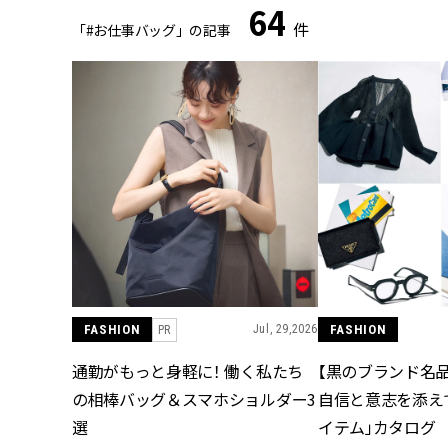
64
件
「#お仕事バッグ」の記事
FASHION
Jul, 29,2026
FASHION
PR
通勤がもっと身軽に！ 働く私たち
【黒のブランド名品
の相棒バッグ＆スマホショルダー3
自信と意志を添え
選
イテム」カタログ