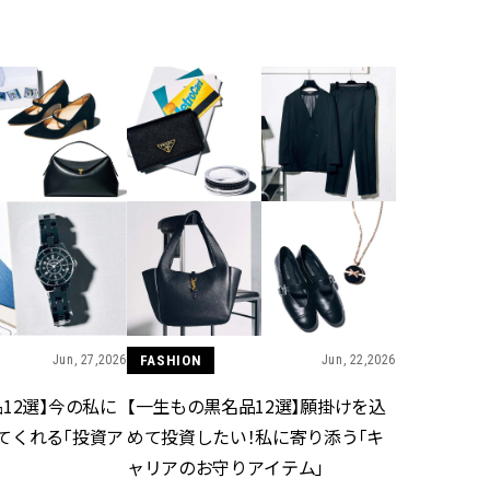
BEAUTY
Aug, 5, 2026
Feb,
BEAUTY
WEDDING
忙しい毎日に「うるおいター
結婚式に黒ドレス
ボ」を。新【SOFINA BASIC＋】
ばれで失敗しない
のお手入れでうるおってなめら
ーを解説 | CLASS
かな肌を目指す | CLASSY.[クラッ
シィ]
Aug, 6, 2026
Aug,
BEAUTY
WEDDING
【ヘアアクセ6選】手抜きに見え
【結婚指輪】人気
ない！アラサーのまとめ髪が垢
ング22選｜20〜3
抜ける「即戦力アクセ」たち |
エピソードも | CLA
CLASSY.[クラッシィ]
ィ]
Jun, 27,2026
FASHION
Jun, 22,2026
12選】今の私に
【一生もの黒名品12選】願掛けを込
Aug, 5, 2026
Jun,
BEAUTY
WEDDING
てくれる「投資ア
めて投資したい！私に寄り添う「キ
ユニクロ名品も！日焼け対策ガ
【一生ものジュエ
チ勢の「ないと無理」なアイテ
存在感が際立つ！
ャリアのお守りアイテム」
ムハック7選 | CLASSY.[クラッシ
「トゥギャザー」