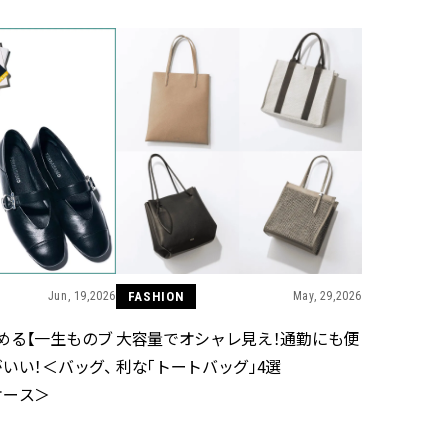
ィ]
目 | CLASSY.[クラ
Nov, 17, 2025
Mar,
BEAUTY
WEDDING
【落ちない名品リップ10選】塗
【トレンドの巻き
り直しできない・皮むけしやす
式ゲスト服の鉄板
いetc.悩みをクリア | CLASSY.[ク
ンピ”は『スカー
ラッシィ]
正解！ | CLASSY.
Jul, 13, 2026
Mar,
BEAUTY
WEDDING
朝の“寝ぐせ直し”はもういらな
失敗しない“ゲスト
い！夜に仕込む「ヘアケア家
リー】にある！結
電」3選 | CLASSY.[クラッシィ]
にも使える上質ベー
CLASSY.[クラッシ
Jun, 19,2026
FASHION
May, 29,2026
める【一生ものブ
大容量でオシャレ見え！通勤にも便
Aug, 7, 2026
Aug,
BEAUTY
WEDDING
いい！＜バッグ、
利な「トートバッグ」4選
冷房・紫外線etc...「夏の隠れ乾
20万円台〜【カル
ケース＞
燥」を防ぐ【ベタつかない名品
ング４選】ラブ、トリ
クリーム】3選＜30代のベストコ
を『マリッジ』に
スメ＞ | CLASSY.[クラッシィ]
ます！ | CLASSY.