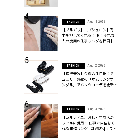
ッシィ]
物とは？ | CLASSY.[クラッシィ]
 24, 2026
Aug, 5, 2026
FASHION
方３選】結婚
【ブルガリ】【ブシュロン】背
“シンプル黒ワ
中を押してくれる！ おしゃれな
フ』で盛るのが
人の愛用お仕事リングを拝見 |
[クラッシィ]
CLASSY.[クラッシィ]
 24, 2026
Aug, 2, 2026
FASHION
服”は【セオ
【梅澤美波】今夏の注目株！ジ
婚式にも仕事
ュエリー感覚の「サムリングサ
シック４選 |
ンダル」でパンツコーデを更新 |
ィ]
CLASSY.[クラッシィ]
 18, 2025
Aug, 3, 2026
FASHION
ティエ人気リ
【カルティエ】おしゃれな人が
ニティetc.
リアルに愛用！ 仕事で自信をく
選ぶ人増えて
れる相棒リング | CLASSY.[クラッ
[クラッシィ]
シィ]