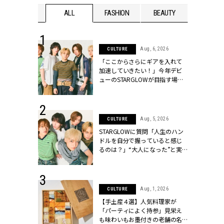
WEDDING
ALL
FASHION
BEAUTY
WEDDIN
 16, 2026
Aug, 6, 2026
CULTURE
はアリ？お呼
「ここからさらにギアを入れて
コーデ＆マナ
加速していきたい！」今年デビ
Y.[クラッシィ]
ューのSTARGLOWが目指す場所
とは？【3rdシングル『Drivin' My
Life』発売】 | CLASSY.[クラッシ
ィ]
 13, 2025
Aug, 5, 2026
CULTURE
ブランドのリ
STARGLOWに質問「人生のハン
0代カップルの
ドルを自分で握っていると感じ
SSY.[クラッシ
るのは？」“大️人になった”と実
感する瞬間【3rdシングル
『Drivin' My Life』発売】 |
CLASSY.[クラッシィ]
 30, 2026
Aug, 1, 2026
CULTURE
リー】1つでも
【手土産４選】人気料理家が
ポメラートの
「パーティによく持参」見栄え
シリーズに注
も味わいもお墨付きの老舗の名