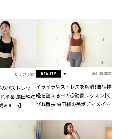
BEAUTY
Aug, 5, 2026
Feb,
BEAUTY
WEDDING
忙しい毎日に「うるおいター
結婚式に黒ドレス
ボ」を。新【SOFINA BASIC＋】
ばれで失敗しない
のお手入れでうるおってなめら
ーを解説 | CLASS
かな肌を目指す | CLASSY.[クラッ
シィ]
BEAUTY
Oct, 28,2021
Aug, 6, 2026
Aug,
BEAUTY
WEDDING
Nov, 23,2021
【ヘアアクセ6選】手抜きに見え
【結婚指輪】人気
イライラやストレスを解消！自律神
びのびストレッ
ない！アラサーのまとめ髪が垢
ング22選｜20〜3
抜ける「即戦力アクセ」たち |
エピソードも | CLA
経を整えるヨガ＠動画レッスン【く
びれ番長 扇田純の
CLASSY.[クラッシィ]
ィ]
びれ番長 扇田純の美ボディメイク
OL.16】
連載VOL.15】
Aug, 7, 2026
Jun,
BEAUTY
WEDDING
冷房・紫外線etc...「夏の隠れ乾
【一生ものジュエ
燥」を防ぐ【ベタつかない名品
存在感が際立つ！
クリーム】3選＜30代のベストコ
「トゥギャザー」