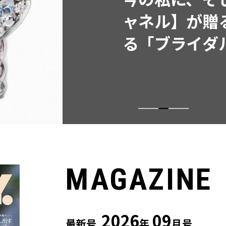
同制作! 週5
ウス」２選
MAGAZINE
2026
09
最新号
年
月号