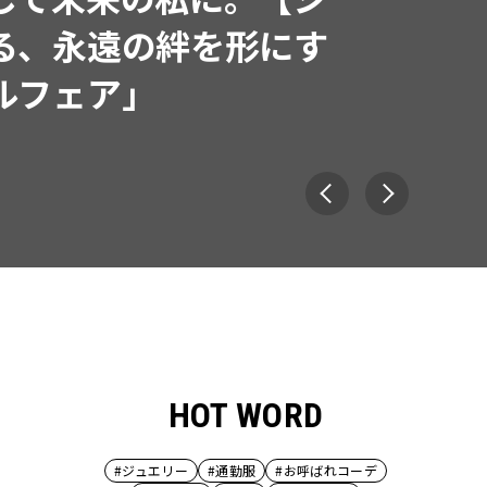
で着たくなる「名品ブラ
HOT WORD
#ジュエリー
#通勤服
#お呼ばれコーデ