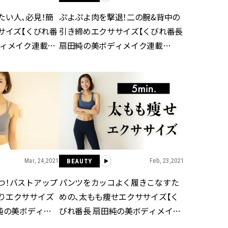
たい人、必見！簡
ぷよぷよ肉を撃退！二の腕&背中の
サイズ【くびれ番
引き締めエクササイズ【くびれ番長
ディメイク連載
扇田純の美ボディメイク連載
VOL.10】
Mar, 24,2021
BEAUTY
Feb, 23,2021
つ！バストアップ
パンツをカッコよく履きこなすた
りエクササイズ
めの、太もも痩せエクササイズ【く
純の美ボディメ
びれ番長 扇田純の美ボディメイク
連載VOL.8】