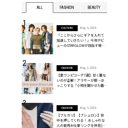
WEDDING
ALL
FASHION
BEAUTY
WEDDIN
 16, 2026
Aug, 6, 2026
CULTURE
はアリ？お呼
「ここからさらにギアを入れて
コーデ＆マナ
加速していきたい！」今年デビ
Y.[クラッシィ]
ューのSTARGLOWが目指す場所
とは？【3rdシングル『Drivin' My
Life』発売】 | CLASSY.[クラッシ
ィ]
 13, 2025
Aug, 2, 2026
FASHION
ブランドのリ
【夏ワンピコーデ7選】甘く着な
0代カップルの
いのが正解！アラサーが脱・ほ
SSY.[クラッシ
っこりする「小物を聞かせた着
こなし」 | CLASSY.[クラッシィ]
 30, 2026
Aug, 5, 2026
FASHION
リー】1つでも
【ブルガリ】【ブシュロン】背
ポメラートの
中を押してくれる！ おしゃれな
シリーズに注
人の愛用お仕事リングを拝見 |