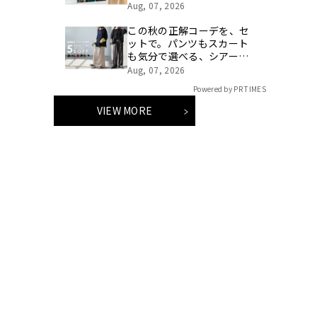
（２号店）を開店。
Aug, 07, 2026
この秋の正解コーデを、セ
ットで。パンツもスカート
も気分で選べる、シアーニ
ット×サテンボトムの「秋
Aug, 07, 2026
映えコーデSET」が登場
Powered by PR TIMES
VIEW MORE