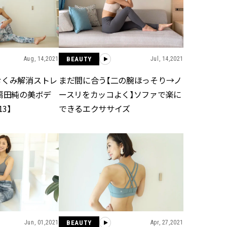
スメ＞ | CLASSY.[クラッシィ]
目 | CLASSY.[クラ
Nov, 17, 2025
Mar,
BEAUTY
WEDDING
【落ちない名品リップ10選】塗
【トレンドの巻き
り直しできない・皮むけしやす
式ゲスト服の鉄板
Aug, 14,2021
BEAUTY
Jul, 14,2021
いetc.悩みをクリア | CLASSY.[ク
ンピ”は『スカー
ラッシィ]
正解！ | CLASSY.
むくみ解消ストレ
まだ間に合う【二の腕ほっそり→ノ
扇田純の美ボデ
ースリをカッコよく】ソファで楽に
3】
できるエクササイズ
Aug, 5, 2026
Aug,
BEAUTY
WEDDING
ユニクロ名品も！日焼け対策ガ
20万円台〜【カル
チ勢の「ないと無理」なアイテ
ング４選】ラブ、トリ
ムハック7選 | CLASSY.[クラッシ
を『マリッジ』に
ィ]
ます！ | CLASSY.
Jul, 13, 2026
Mar,
BEAUTY
WEDDING
朝の“寝ぐせ直し”はもういらな
失敗しない“ゲスト
い！夜に仕込む「ヘアケア家
リー】にある！結
電」3選 | CLASSY.[クラッシィ]
にも使える上質ベー
CLASSY.[クラッシ
Jun, 01,2021
BEAUTY
Apr, 27,2021