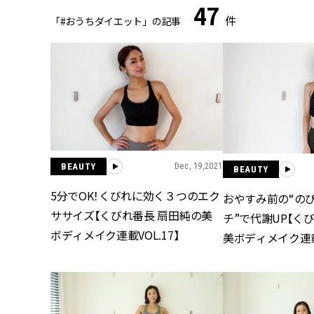
47
件
「#おうちダイエット」の記事
BEAUTY
Dec, 19,2021
BEAUTY
5分でOK！くびれに効く３つのエク
おやすみ前の“の
ササイズ【くびれ番長 扇田純の美
チ”で代謝UP【く
ボディメイク連載VOL.17】
美ボディメイク連載V