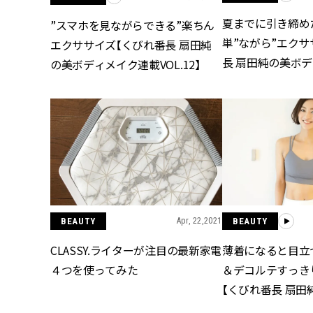
夏までに引き締め
”スマホを見ながらできる”楽ちん
単”ながら”エクサ
エクササイズ【くびれ番長 扇田純
長 扇田純の美ボ
の美ボディメイク連載VOL.12】
VOL.11】
BEAUTY
Apr, 22,2021
BEAUTY
CLASSY.ライターが注目の最新家電
薄着になると目立
４つを使ってみた
＆デコルテすっき
【くびれ番長 扇田
イク連載VOL.９】