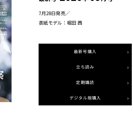
7月28日発売／
表紙モデル：堀田 茜
最新号購入
立ち読み
定期購読
デジタル版購入