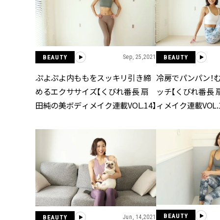
BEAUTY
BEAUTY
Sep, 25,2021
冷房でパンパン！
ぷよぷよ内ももをスッキリ引き締
ッチ【くびれ番長 
めるエクササイズ【くびれ番長 扇
ィメイク連載VOL.1
田純の美ボディメイク連載VOL.14】
BEAUTY
BEAUTY
Jun, 14,2021