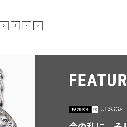
2
3
4
>
FEATU
Jul, 15,2026
FASHION
PR
【ICB】人気