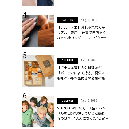
ッシィ]
CLASSY.[クラッシィ]
 24, 2026
Aug, 3, 2026
FASHION
方３選】結婚
【カルティエ】おしゃれな人が
“シンプル黒ワ
リアルに愛用！ 仕事で自信をく
フ』で盛るのが
れる相棒リング | CLASSY.[クラッ
[クラッシィ]
シィ]
 18, 2025
Aug, 1, 2026
CULTURE
ティエ人気リ
【手土産４選】人気料理家が
ニティetc.
「パーティによく持参」見栄え
選ぶ人増えて
も味わいもお墨付きの老舗の名
[クラッシィ]
物とは？ | CLASSY.[クラッシィ]
 24, 2026
Aug, 5, 2026
CULTURE
服”は【セオ
STARGLOWに質問「人生のハン
婚式にも仕事
ドルを自分で握っていると感じ
シック４選 |
るのは？」“大️人になった”と実
ィ]
感する瞬間【3rdシングル
『Drivin' My Life』発売】 |