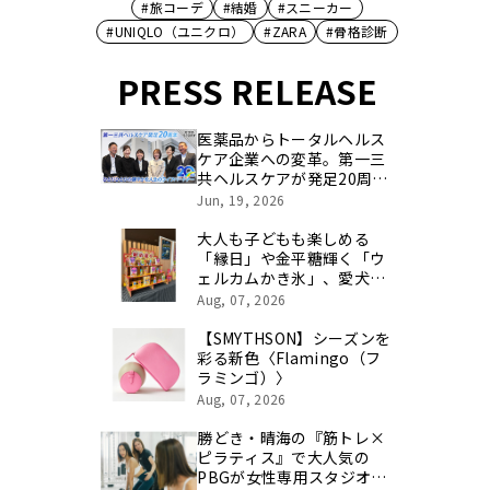
#旅コーデ
#結婚
#スニーカー
#UNIQLO（ユニクロ）
#ZARA
#骨格診断
PRESS RELEASE
医薬品からトータルヘルス
ケア企業への変革。第一三
共ヘルスケアが発足20周年
を記念し、製品開発・新カ
Jun, 19, 2026
テゴリ挑戦の舞台や旧社統
合時のエピソードを社員の
大人も子どもも楽しめる
想いとともに振り返る特別
「縁日」や金平糖輝く「ウ
映像を公開！
ェルカムかき氷」、愛犬用
「プライベートプール」で
Aug, 07, 2026
特別な夏休みをお届け
【SMYTHSON】シーズンを
彩る新色〈Flamingo（フ
ラミンゴ）〉
Aug, 07, 2026
勝どき・晴海の『筋トレ×
ピラティス』で大人気の
PBGが女性専用スタジオ