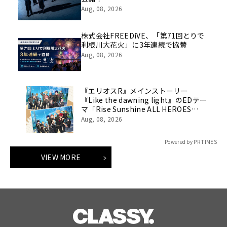
Aug, 08, 2026
株式会社FREEDiVE、「第71回とりで
利根川大花火」に3年連続で協賛
Aug, 08, 2026
『エリオスR』メインストーリー
『Like the dawning light』のEDテー
マ「Rise Sunshine ALL HEROES
Ver.」がフルサイズ配信決定！
Aug, 08, 2026
Powered by PR TIMES
VIEW MORE