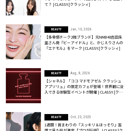
て？ | CLASSY.[クラッシィ]
Jan, 10, 2026
BEAUTY
【多幸感チーク2強ブランド】元NMB48吉田朱
里さん発『ビーアイドル』と、かじえりさんの
『エナモル』をマーク | CLASSY.[クラッシィ]
Aug, 8, 2026
BEAUTY
【シャネル】「ココ マドモアゼル クラッシュ
アプソリュ」の限定カフェが登場！世界観に没
入できる体験型イベントが開催 | CLASSY.[クラ
ッシィ]
Oct, 23, 2025
BEAUTY
1週間！首まわりの『スッキリ＆ほっそり』習
慣で見た目が激変【プロが伝授】 | CLASSY.[ク