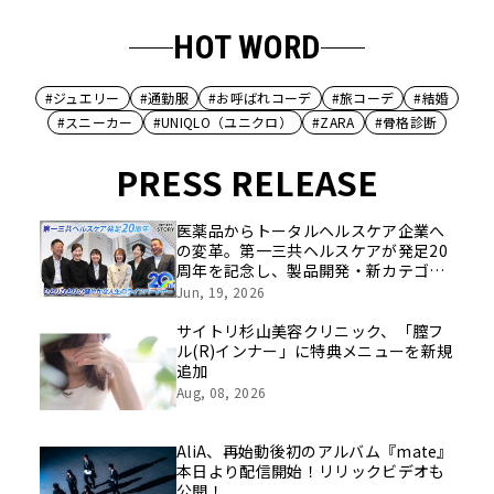
HOT WORD
#ジュエリー
#通勤服
#お呼ばれコーデ
#旅コーデ
#結婚
#スニーカー
#UNIQLO（ユニクロ）
#ZARA
#骨格診断
PRESS RELEASE
医薬品からトータルヘルスケア企業へ
の変革。第一三共ヘルスケアが発足20
周年を記念し、製品開発・新カテゴリ
挑戦の舞台や旧社統合時のエピソード
Jun, 19, 2026
を社員の想いとともに振り返る特別映
像を公開！
サイトリ杉山美容クリニック、「膣フ
ル(R)インナー」に特典メニューを新規
追加
Aug, 08, 2026
AliA、再始動後初のアルバム『mate』
本日より配信開始！リリックビデオも
公開！