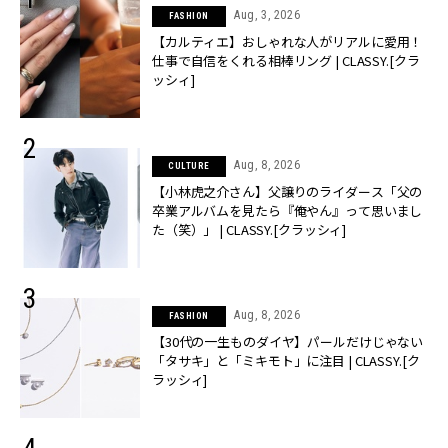
Aug, 3, 2026
FASHION
【カルティエ】おしゃれな人がリアルに愛用！
仕事で自信をくれる相棒リング | CLASSY.[クラ
ッシィ]
Aug, 8, 2026
CULTURE
【小林虎之介さん】父譲りのライダース「父の
卒業アルバムを見たら『俺やん』って思いまし
た（笑）」 | CLASSY.[クラッシィ]
Aug, 8, 2026
FASHION
【30代の一生ものダイヤ】パールだけじゃない
「タサキ」と「ミキモト」に注目 | CLASSY.[ク
ラッシィ]