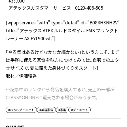
¥33,000
アテックスカスタマーサービス 0120-486-505
[wpap service=”with” type=”detail” id=”B08KH3NH2V”
title=”アテックス ATEX ルルドスタイル EMS プランクト
レーナー AX-FYL900wh”]
「やる気はあるけどなかなか続かない」という方こそ、まず
は手軽に使える家電を味方につけてみては。自宅でのエク
ササイズで、夏に備えた身体づくりをスタート！
取材／伊藤綾香
※記事中のリンクから商品を購入すると、売上の一部が
CLASSY.ONLINEに還元される場合があります。
#おうちダイエット
#美容家電
#家電
#ダイエット