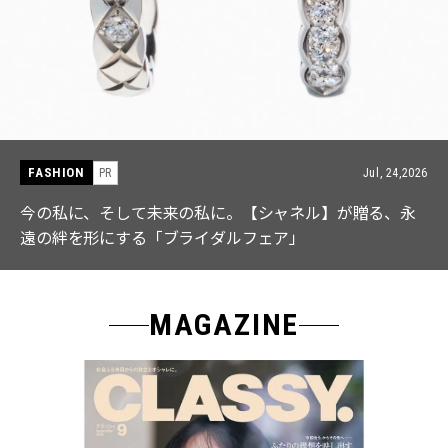
FASHION
PR
Jul, 15,2026
【ICB】人気インフルエンサーと共同制作! 週5で着たく
なる「名品ブラウス」２選
MAGAZINE