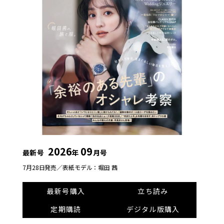
2026
09
最新号
年
月号
7月28日発売／
表紙モデル：堀田 茜
最新号購入
立ち読み
定期購読
デジタル版購入