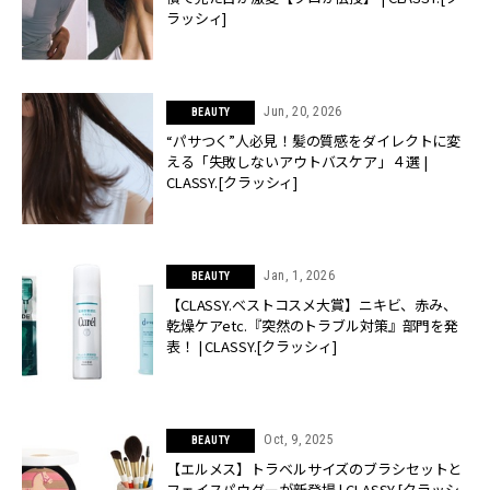
ラッシィ]
Jun, 20, 2026
BEAUTY
“パサつく”人必見！髪の質感をダイレクトに変
える「失敗しないアウトバスケア」４選 |
CLASSY.[クラッシィ]
Jan, 1, 2026
BEAUTY
【CLASSY.ベストコスメ大賞】ニキビ、赤み、
乾燥ケアetc.『突然のトラブル対策』部門を発
表！ | CLASSY.[クラッシィ]
Oct, 9, 2025
BEAUTY
【エルメス】トラベルサイズのブラシセットと
フェイスパウダーが新登場 | CLASSY.[クラッシ