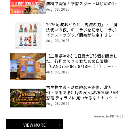
無料で開催！学習スタートはじめの1
歩！
Aug, 08, 2026
2026阿波おどりと「鬼滅の刃」・「魔
法使いの夜」のコラボを記念しコラボ
イラストのグッズ販売が決定！さらに
ufotableがこれまでに手掛けた歴代阿
Aug, 08, 2026
波おどりイラストのスタンプラリーも
実施！
【三重県津市】1日最大176個を販売し
た、行列のできるわたあめ自販機
「CANDY SPIN」8月8日（土）、三重
県津市のイオンモール津南に設置。
Aug, 08, 2026
古生物学者・芝原暁彦氏監修、北九
州・あるあるCityの没入型VR体験「VR
恐竜 ティラノに見つかるな！トリケラ
トプス救出ミッション」の制作を往来
Aug, 08, 2026
が担当
Powered by PR TIMES
VIEW MORE