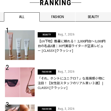
RANKING
ALL
FASHION
BEAUTY
Aug, 7, 2026
BEAUTY
【UV下地】酷暑に頼れる！ 2,000円台〜3,000円
台の名品3選｜30代美容ライターが正直レビュ
ー | CLASSY.[クラッシィ]
Aug, 7, 2026
FASHION
「それ、ホントにユニクロ？」な高揚感小物に
注目！【女性誌スタッフのリアル買い３選】 |
CLASSY.[クラッシィ]
Aug, 3, 2026
FASHION