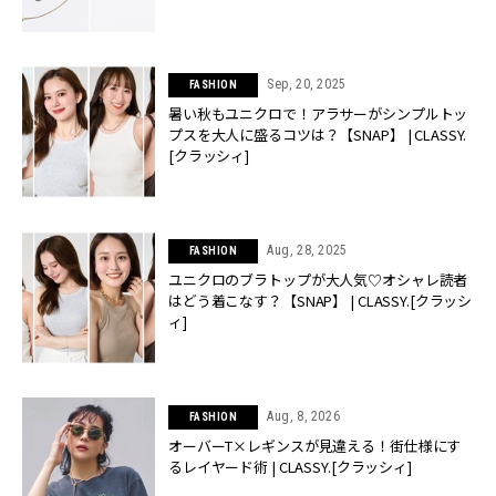
Sep, 20, 2025
FASHION
暑い秋もユニクロで！アラサーがシンプルトッ
プスを大人に盛るコツは？【SNAP】 | CLASSY.
[クラッシィ]
Aug, 28, 2025
FASHION
ユニクロのブラトップが大人気♡オシャレ読者
はどう着こなす？【SNAP】 | CLASSY.[クラッシ
ィ]
Aug, 8, 2026
FASHION
オーバーT×レギンスが見違える！街仕様にす
るレイヤード術 | CLASSY.[クラッシィ]