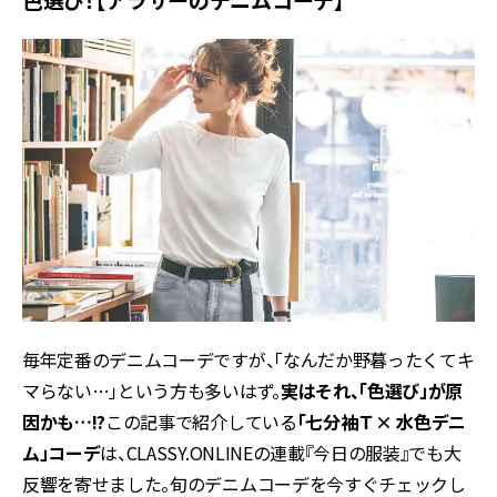
毎年定番のデニムコーデですが、「なんだか野暮ったくてキ
マらない…」という方も多いはず。
実はそれ、「色選び」が原
因かも…!?
この記事で紹介している
「七分袖Ｔ× 水色デニ
ム」コーデ
は、CLASSY.ONLINEの連載『今日の服装』でも大
反響を寄せました。旬のデニムコーデを今すぐチェックし