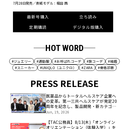
7月28日発売／
表紙モデル：堀田 茜
最新号購入
立ち読み
定期購読
デジタル版購入
HOT WORD
#ジュエリー
#通勤服
#お呼ばれコーデ
#旅コーデ
#結婚
#スニーカー
#UNIQLO（ユニクロ）
#ZARA
#骨格診断
PRESS RELEASE
医薬品からトータルヘルスケア企業へ
の変革。第一三共ヘルスケアが発足20
周年を記念し、製品開発・新カテゴリ
挑戦の舞台や旧社統合時のエピソード
Jun, 19, 2026
を社員の想いとともに振り返る特別映
像を公開！
【TAC公務員】8/13(木)「オンライン
オリエンテーション（体験入学）」を