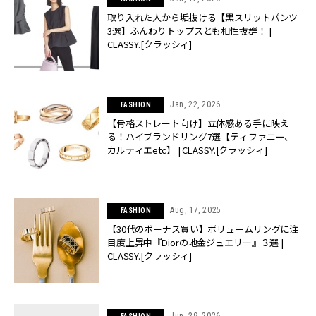
取り入れた人から垢抜ける【黒スリットパンツ
3選】ふんわりトップスとも相性抜群！ |
CLASSY.[クラッシィ]
Jan, 22, 2026
FASHION
【骨格ストレート向け】立体感ある手に映え
る！ハイブランドリング7選【ティファニー、
カルティエetc】 | CLASSY.[クラッシィ]
Aug, 17, 2025
FASHION
【30代のボーナス買い】ボリュームリングに注
目度上昇中『Diorの地金ジュエリー』３選 |
CLASSY.[クラッシィ]