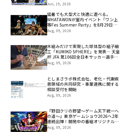
挑戦の舞台や旧社統合時のエピソード
Jun, 19, 2026
を社員の想いとともに振り返る特別映
像を公開！
猛暑でも大型犬と快適に遊べる。
WHATAWONが室内イベント「ワン上
等Fes Summer Party」を8月29日開
催
Aug, 09, 2026
木組みだけで実現した球体型の組子細
工「KUMIKO SPHERE」を発表― 天皇
杯 JFA 第106回全日本サッカー選手権
大会の公式ビジュアルにも採用 ―
Aug, 09, 2026
としまさラボ株式会社、老化・代謝疾
患領域の共同研究・事業連携に関する
相談受付を開始
Aug, 09, 2026
『野田クリの野望～ゲーム天下統一へ
の道～』東京ゲームショウ2026へ2年
連続出陣！開発中の番組オリジナルゲ
ームを世界最速体験！失敗したら即
Aug, 09, 2026
「打ち首」！？しんや＆青木マッチョ