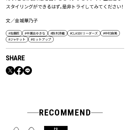
スタイリングができるはず。是非トライしてみてください！
文／金城華乃子
#佐藤匠
#中瀬古ゆきな
#鈴木詩織
#CLASSY.リーダーズ
#中村麻美
#ジャケット
#セットアップ
SHARE
RECOMMEND