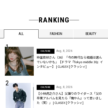
RANKING
ALL
FASHION
BEAUTY
Aug, 8, 2026
CULTURE
仲里依紗さん（36）「今の時代なら結婚は選ん
でいないかも」【ドラマ『Tokyo middle 30』イ
ンタビュー】 | CLASSY.[クラッシィ]
Aug, 8, 2026
CULTURE
【小林虎之介さん】父譲りのライダース「父の
卒業アルバムを見たら『俺やん』って思いまし
た（笑）」 | CLASSY.[クラッシィ]