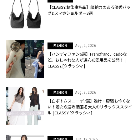
【CLASSY.お仕事名品】収納力のある優秀バッ
グ&スマホショルダー3選
Aug, 2, 2026
FASHION
【ハンディファン6選】Francfranc、cadoな
ど。おしゃれな人が選んだ愛用品を公開！ |
CLASSY.[クラッシィ]
Aug, 3, 2026
FASHION
【白ボトムスコーデ7選】透け・膨張も怖くな
い！着たら速攻洒落る大人のリラックススタイ
ル | CLASSY.[クラッシィ]
Jun, 12, 2026
FASHION