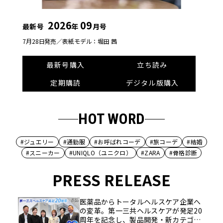
2026
09
最新号
年
月号
7月28日発売／
表紙モデル：堀田 茜
最新号購入
立ち読み
定期購読
デジタル版購入
HOT WORD
#ジュエリー
#通勤服
#お呼ばれコーデ
#旅コーデ
#結婚
#スニーカー
#UNIQLO（ユニクロ）
#ZARA
#骨格診断
PRESS RELEASE
医薬品からトータルヘルスケア企業へ
の変革。第一三共ヘルスケアが発足20
周年を記念し、製品開発・新カテゴリ