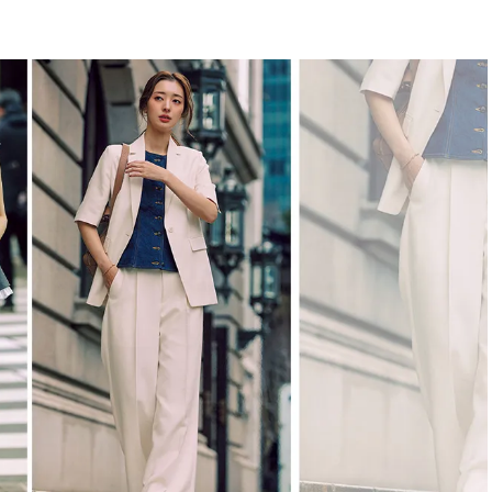
BEAUTY
Aug, 8, 2026
Jun,
BEAUTY
WEDDING
【エルメス】初の本格リップケ
【一生ものジュエ
アコレクション誕生！憧れのア
存在感が際立つ！
イテムで唇をもっと美しく |
「トゥギャザー」
CLASSY.[クラッシィ]
目 | CLASSY.[クラ
Aug, 7, 2026
Mar,
BEAUTY
WEDDING
【UV下地】酷暑に頼れる！
【10万円台から】
2,000円台〜3,000円台の名品3選
ーでよりパーソナ
｜30代美容ライターが正直レビ
ダルジュエリー』４選 
ュー | CLASSY.[クラッシィ]
[クラッシィ]
Aug, 8, 2026
Feb,
BEAUTY
WEDDING
“盛りすぎない”がトレンド！
結婚式に黒ドレス
【最旬マスカラ4選】さりげない
ばれで失敗しない
ボリュームと絶妙カラー |
ーを解説 | CLASS