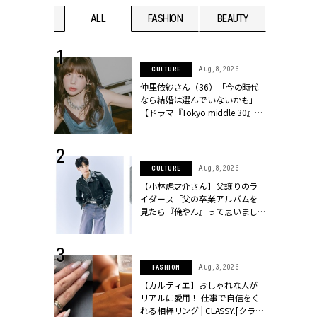
WEDDING
ALL
FASHION
BEAUTY
WEDDIN
 30, 2026
Aug, 8, 2026
CULTURE
リー】1つでも
仲里依紗さん（36）「今の時代
ポメラートの
なら結婚は選んでいないかも」
シリーズに注
【ドラマ『Tokyo middle 30』イ
ッシィ]
ンタビュー】 | CLASSY.[クラッシ
ィ]
 17, 2026
Aug, 8, 2026
CULTURE
ラグジュアリ
【小林虎之介さん】父譲りのラ
ルな『ブライ
イダース「父の卒業アルバムを
| CLASSY.
見たら『俺やん』って思いまし
た（笑）」 | CLASSY.[クラッシ
ィ]
 16, 2026
Aug, 3, 2026
FASHION
はアリ？お呼
【カルティエ】おしゃれな人が
コーデ＆マナ
リアルに愛用！ 仕事で自信をく
Y.[クラッシィ]
れる相棒リング | CLASSY.[クラッ