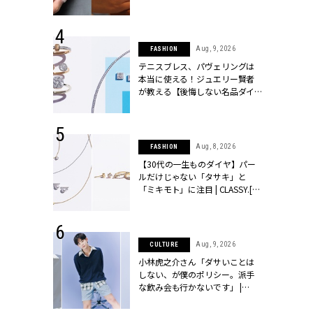
シィ]
 13, 2025
Aug, 9, 2026
FASHION
ブランドのリ
テニスブレス、パヴェリングは
0代カップルの
本当に使える！ジュエリー賢者
SSY.[クラッシ
が教える【後悔しない名品ダイ
ヤ】３選 | CLASSY.[クラッシィ]
 14, 2025
Aug, 8, 2026
FASHION
25年秋の挙
【30代の一生ものダイヤ】パー
をレポート＜
ルだけじゃない「タサキ」と
像集＞ |
「ミキモト」に注目 | CLASSY.[ク
ィ]
ラッシィ]
 27, 2026
Aug, 9, 2026
CULTURE
届のプレゼン
小林虎之介さん「ダサいことは
だけの指輪が
しない、が僕のポリシー。派手
フェアを開
な飲み会も行かないです」 |
クラッシィ]
CLASSY.[クラッシィ]