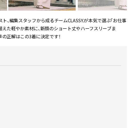
CLASSY.[クラッシィ]
リスト、編集スタッフから成るチームCLASSY.が本気で選ぶ「お仕事
Sep, 25, 2025
Aug,
BEAUTY
WEDDING
マルジェラの“レプリカ”に新作
【結婚指輪】人気
据えた軽やか素材に、新顔のショート丈やハーフスリーブま
も！注目度急上昇の『フレグラ
ング22選｜20〜3
季の正解はこの3着に決定です！
ンス』５選 | CLASSY.[クラッシ
エピソードも | CLA
ィ]
ィ]
Aug, 8, 2026
Dec,
BEAUTY
WEDDING
【シャネル】「ココ マドモアゼ
【堀田茜さん】20
ル クラッシュ アプソリュ」の限
式・披露宴の全容
定カフェが登場！世界観に没入
CLASSY.独占取材画
できる体験型イベントが開催 |
CLASSY.[クラッシ
CLASSY.[クラッシィ]
Oct, 9, 2025
Jul,
BEAUTY
WEDDING
【エルメス】トラベルサイズの
【ブルガリの婚姻
ブラシセットとフェイスパウダ
トも】世界に一つ
ーが新登場 | CLASSY.[クラッシ
作れるブライダル
ィ]
催！ | CLASSY.[