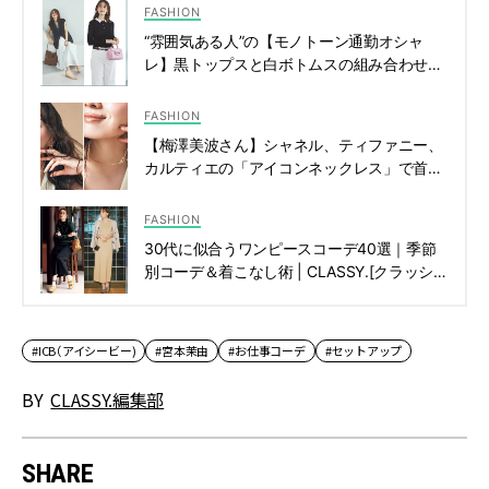
FASHION
“雰囲気ある人”の【モノトーン通勤オシャ
レ】黒トップスと白ボトムスの組み合わせ見
本帳 | CLASSY.[クラッシィ]
FASHION
【梅澤美波さん】シャネル、ティファニー、
カルティエの「アイコンネックレス」で首元
を魅了 | CLASSY.[クラッシィ]
FASHION
30代に似合うワンピースコーデ40選｜季節
別コーデ＆着こなし術 | CLASSY.[クラッシ
ィ]
#ICB（アイシービー)
#宮本茉由
#お仕事コーデ
#セットアップ
BY
CLASSY.編集部
SHARE