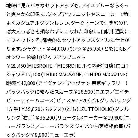
地味に見えがちなセットアップも、アイスブルーならぐっ
と爽やかな印象に。ジップアップニットやスニーカーで程
よくカジュアルダウンしつつ、ダークトーンで引き締めれ
ば大人っぽさも損なわずにこなれた印象に。自転車通勤に
もフィットする、都会的なセットアップスタイルに仕上が
ります。ジャケット￥44,000 パンツ￥26,950（ともにiCB╱
オンワード樫山）ジップアップニット
￥21,450（MIESROHE╱MIESROHE ルミネ新宿1店）ロゴT
シャツ￥12,100（THIRD MAGAZINE╱THIRD MAGAZINE）
眼鏡￥42,900（アイヴァン╱アイヴァン 東京ギャラリー）
バックパックに結んだスカーフ￥16,500（ロエフ╱エイチ
ビューティー＆ユース）ピアス￥7,920〈ピルグリム〉リング
［左手］￥39,820〈バルブス〉（ともにZUTTOHOLIC）ダブル
リング［右手］￥35,200（リューク）スニーカー￥19,800（ニ
ューバランス╱ニューバランス ジャパンお客様相談室）バ
ックパック￥8,800（ニューエラ）