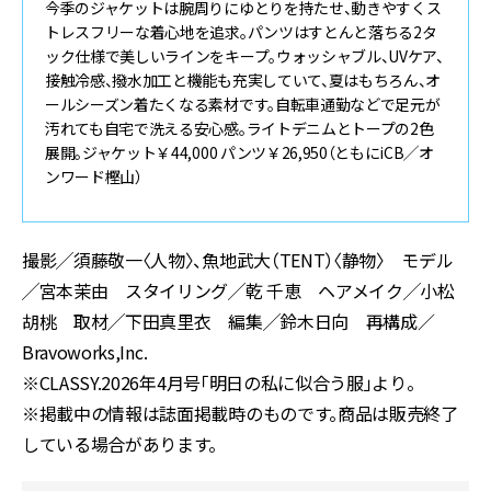
今季のジャケットは腕周りにゆとりを持たせ、動きやすくス
トレスフリーな着心地を追求。パンツはすとんと落ちる2タ
ック仕様で美しいラインをキープ。ウォッシャブル、UVケア、
接触冷感、撥水加工と機能も充実していて、夏はもちろん、オ
ールシーズン着たくなる素材です。自転車通勤などで足元が
汚れても自宅で洗える安心感。ライトデニムとトープの2色
展開。ジャケット￥44,000 パンツ￥26,950（ともにiCB╱オ
ンワード樫山）
撮影╱須藤敬一〈人物〉、魚地武大（TENT）〈静物〉 モデル
╱宮本茉由 スタイリング╱乾 千恵 ヘアメイク╱小松
胡桃 取材╱下田真里衣 編集╱鈴木日向 再構成／
Bravoworks,Inc.
※CLASSY.2026年4月号「明日の私に似合う服」より。
※掲載中の情報は誌面掲載時のものです。商品は販売終了
している場合があります。