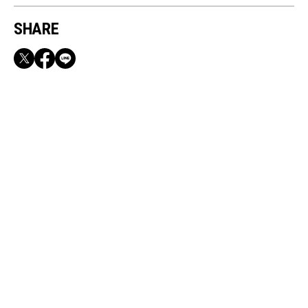
SHARE
RECOMMEND
満員電車も外回りも快適！身軽になれるバッグ
＆スマホショルダー3選
Aug, 5, 2026
FASHION