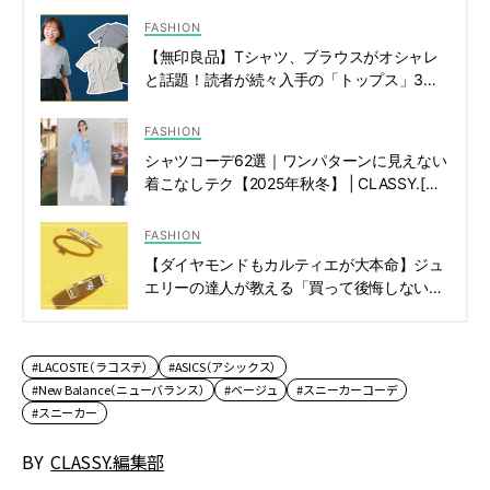
FASHION
【無印良品】Tシャツ、ブラウスがオシャレ
と話題！読者が続々入手の「トップス」3選 |
CLASSY.[クラッシィ]
FASHION
シャツコーデ62選｜ワンパターンに見えない
着こなしテク【2025年秋冬】 | CLASSY.[ク
ラッシィ]
FASHION
【ダイヤモンドもカルティエが大本命】ジュ
エリーの達人が教える「買って後悔しない」
４選 | CLASSY.[クラッシィ]
#LACOSTE（ラコステ）
#ASICS（アシックス）
#New Balance（ニューバランス）
#ベージュ
#スニーカーコーデ
#スニーカー
BY
CLASSY.編集部