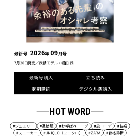
2026
09
最新号
年
月号
7月28日発売／
表紙モデル：堀田 茜
最新号購入
立ち読み
定期購読
デジタル版購入
HOT WORD
#ジュエリー
#通勤服
#お呼ばれコーデ
#旅コーデ
#結婚
#スニーカー
#UNIQLO（ユニクロ）
#ZARA
#骨格診断