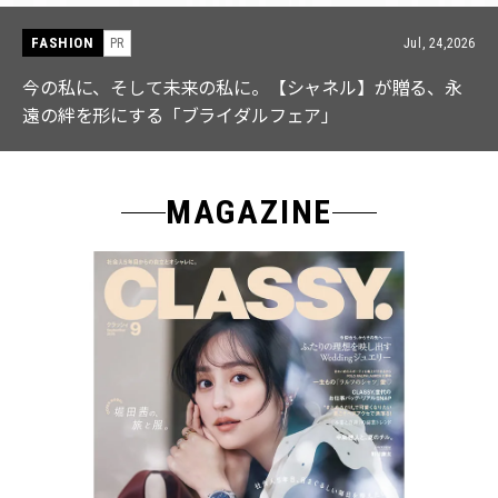
FASHION
Jul, 24,2026
PR
私に。【シャネル】が贈る、永
【ICB】人気インフルエ
イダルフェア」
なる「名品ブラウス」２
MAGAZINE