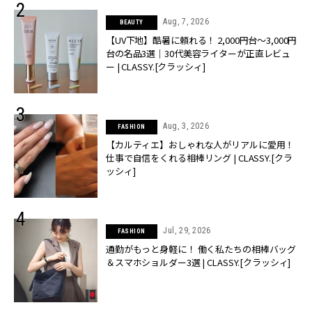
Aug, 7, 2026
BEAUTY
【UV下地】酷暑に頼れる！ 2,000円台〜3,000円
台の名品3選｜30代美容ライターが正直レビュ
ー | CLASSY.[クラッシィ]
Aug, 3, 2026
FASHION
【カルティエ】おしゃれな人がリアルに愛用！
仕事で自信をくれる相棒リング | CLASSY.[クラ
ッシィ]
Jul, 29, 2026
FASHION
通勤がもっと身軽に！ 働く私たちの相棒バッグ
＆スマホショルダー3選 | CLASSY.[クラッシィ]