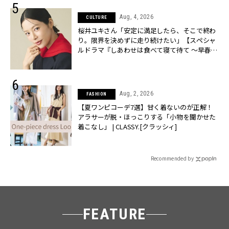
Aug, 4, 2026
CULTURE
桜井ユキさん「安定に満足したら、そこで終わ
り。限界を決めずに走り続けたい」【スペシャ
ルドラマ『しあわせは食べて寝て待て ～早春の
養生編～』】 | CLASSY.[クラッシィ]
Aug, 2, 2026
FASHION
【夏ワンピコーデ7選】甘く着ないのが正解！
アラサーが脱・ほっこりする「小物を聞かせた
着こなし」 | CLASSY.[クラッシィ]
Recommended by
FEATURE