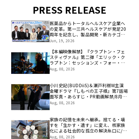
PRESS RELEASE
医薬品からトータルヘルスケア企業へ
の変革。第一三共ヘルスケアが発足20
周年を記念し、製品開発・新カテゴリ
挑戦の舞台や旧社統合時のエピソード
Jun, 19, 2026
を社員の想いとともに振り返る特別映
像を公開！
【本編映像解禁】『クラプトン・フェ
スティヴァル』第二弾「エリック・ク
ラプトン：セッションズ・フォー・ロ
バート・ジョンソン2004」8/21（金）
Aug, 08, 2026
公開まであと２週！
小川史記(BUDDiiS)＆瀬戸利樹W主演
金曜ドラマ『しもべの王子様』第7話場
面写真・あらすじ・PR動画解禁/8月14
日(金)よる11時～放送
Aug, 08, 2026
家族の記憶を未来へ継承。捨てる・壊
すを「生かす・遺す」に変え、核家族
化による社会的な孤立の解決糸口に/家
族の思い出をVRで保存する「ハウスト
Aug, 08, 2026