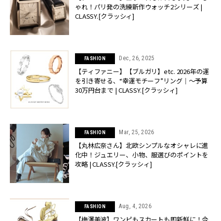
ゃれ！パリ発の洗練新作ウォッチ2シリーズ |
CLASSY.[クラッシィ]
Dec, 26, 2025
FASHION
【ティファニー】【ブルガリ】etc. 2026年の運
を引き寄せる、“幸運モチーフ”リング｜〜予算
30万円台まで | CLASSY.[クラッシィ]
Mar, 25, 2026
FASHION
【丸林広奈さん】北欧シンプルなオシャレに進
化中！ジュエリー、小物、服選びのポイントを
攻略 | CLASSY.[クラッシィ]
Aug, 4, 2026
FASHION
【梅澤美波】ワンピもスカートも即新鮮に！今