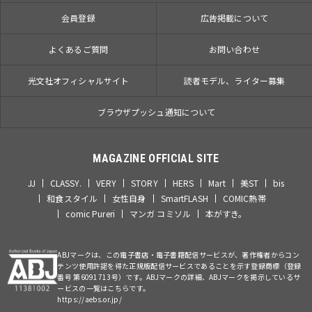
会員登録
広告掲載について
よくあるご質問
お問い合わせ
光文社オフィシャルサイト
読者モデル、ライター募集
ブラウザプッシュ通知について
MAGAZINE OFFICIAL SITE
JJ
CLASSY.
VERY
STORY
HERS
Mart
美ST
bis
和食スタイル
女性自身
SmartFLASH
COMIC熱帯
comic Pureri
マンガ コミソル
本がすき。
ABJマークは、この電子書店・電子書籍配信サービスが、著作権者からコン
テンツ使用許諾を得た正規版配信サービスであることを示す登録商標（登録
番号 第6091713号）です。ABJマークの詳細、ABJマークを掲示しているサ
ービスの一覧はこちらです。
https://aebs.or.jp/