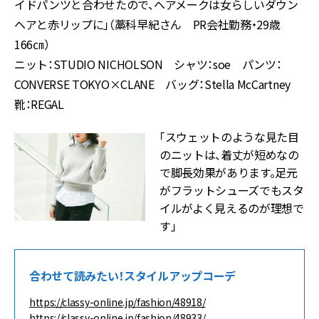
イドパンツと合わせたので、ヘアメークは女らしいダウン
ヘアと赤リップに」（藁科早紀さん PR会社勤務・29歳
166㎝）
ニット：STUDIO NICHOLSON シャツ：soe パンツ：
CONVERSE TOKYO×CLANE バッグ：Stella McCartney
靴：REGAL
「スウェットのような見た目
のニットは、着丈が短めなの
で脚長効果があります。足元
がフラットシューズでもスタ
イルがよく見えるのが理想で
す」
合わせて読みたい！スタイルアップコーデ
https://classy-online.jp/fashion/48918/
https://classy-online.jp/fashion/48933/