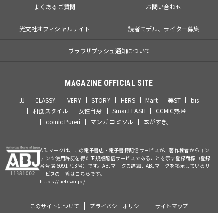
よくあるご質問
お問い合わせ
光文社オフィシャルサイト
読者モデル、ライター募集
ブラウザプッシュ通知について
MAGAZINE OFFICIAL SITE
JJ
CLASSY.
VERY
STORY
HERS
Mart
美ST
bis
和食スタイル
女性自身
SmartFLASH
COMIC熱帯
comic Pureri
マンガ コミソル
本がすき。
ABJマークは、この電子書店・電子書籍配信サービスが、著作権者からコン
テンツ使用許諾を得た正規版配信サービスであることを示す登録商標（登録
番号 第6091713号）です。ABJマークの詳細、ABJマークを掲示しているサ
ービスの一覧はこちらです。
https://aebs.or.jp/
このサイトについて
プライバシーポリシー
サイトマップ
©Kobunsha Co., Ltd. All Rights Reserved.