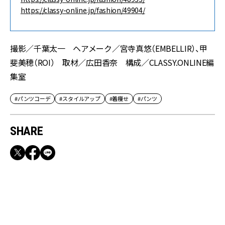
https://classy-online.jp/fashion/49904/
撮影／千葉太一 ヘアメーク／宮寺真悠（EMBELLIR）、甲
斐美穂（ROI） 取材／広田香奈 構成／CLASSY.ONLINE編
集室
#パンツコーデ
#スタイルアップ
#着痩せ
#パンツ
SHARE