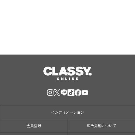
「NIC(ハート)RY」1stミニアルバム
「NIC(ハート)RY」をリリース！
Aug, 09, 2026
インフォメーション
会員登録
広告掲載について