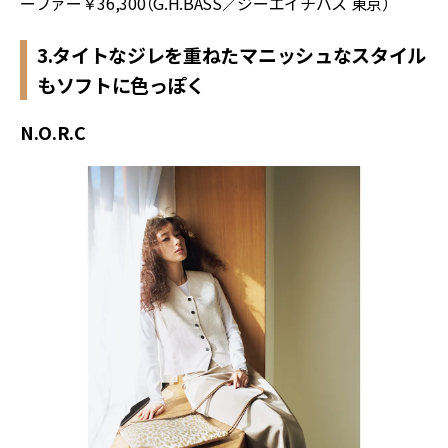
ーファー￥
36,300
（
G.H.BASS
／ジーエイチバス 東京）
3.タイトなジレを重ねたマニッシュなスタイル
もソフトに色っぽく
N.O.R.C