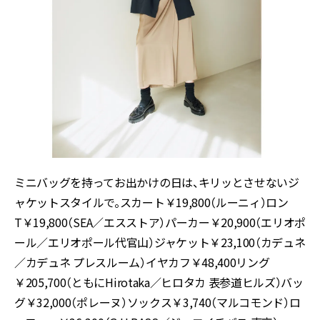
ミニバッグを持ってお出かけの日は、キリッとさせないジ
ャケットスタイルで。スカート￥
19,800
（ルーニィ）ロン
T
￥
19,800
（
SEA
／エスストア）パーカー￥
20,900
（エリオポ
ール／エリオポール代官山）ジャケット￥
23,100
（カデュネ
／カデュネ プレスルーム）イヤカフ￥
48,400
リング
￥
205,700
（ともに
Hirotaka
／ヒロタカ 表参道ヒルズ）バッ
グ￥
32,000
（ポレーヌ）ソックス￥
3,740
（マルコモンド）ロ