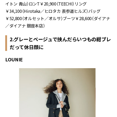
イトン 青山）ロン
T
￥
20,900
（
TEECHI
）リング
￥
34,100
（
Hirotaka
／ヒロタカ 表参道ヒルズ）バッグ
￥
52,800
（オルセット／オルサ）ブーツ￥
28,600
（ダイアナ
／ダイアナ 銀座本店）
2.グレーとベージュで挟んだらいつもの紺ブレ
だって休日顔に
LOUNIE