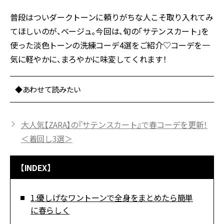
普段はついダークトーンに頼りがちな人こそ取り入れてみ
てほしいのが、ベージュ。今回は、旬の「サテンスカート」を
使った淡色トーンの洗練コーデ4選をご紹介♡コーデを一
気に軽やかに、まろやかに味変してくれます！
◆あわせて読みたい
大人気【ZARA】の『サテンスカート』で春コーデを更新！
＜着回し3選＞
【INDEX】
1.優しげなワントーンで全身をまとめたら簡単
に春らしく