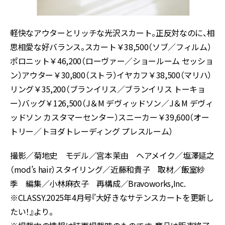
軽快なアウターとリッチな光沢スカート。正反対なのに、相
思相愛な好バランス。スカート￥
38,500
（ソブ／フィルム）
ポロニット￥
46,200
（ローヴァー／ショールーム セッショ
ン）アウター￥
30,800
（ストラ）イヤカフ￥
38,500
（マリハ）
リング￥
35,200
（ブランイリス／ブランイリス トーキョ
ー）バッグ￥
126,500
（
J
＆
M
デヴィッドソン／
J
＆
M
デヴィ
ッドソン カスタマーセンター）スニーカー￥
39,600
（オー
トリー／トヨダトレーディング プレスルーム）
撮影／菊地史 モデル／宮本茉由 ヘアメイク／塩澤延之
（mod’s hair）スタイリング／近藤和貴子 取材／飯室紗
季 編集／小林麻衣子 再構成／Bravoworks,Inc.
※CLASSY.2025年4月号『大好きなサテンスカートを更新し
たい！』より。