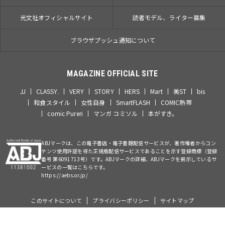
光文社オフィシャルサイト
読者モデル、ライター募集
ブラウザプッシュ通知について
MAGAZINE OFFICIAL SITE
JJ
CLASSY.
VERY
STORY
HERS
Mart
美ST
bis
和食スタイル
女性自身
SmartFLASH
COMIC熱帯
comic Pureri
マンガ コミソル
本がすき。
ABJマークは、この電子書店・電子書籍配信サービスが、著作権者からコン
テンツ使用許諾を得た正規版配信サービスであることを示す登録商標（登録
番号 第6091713号）です。ABJマークの詳細、ABJマークを掲示しているサ
ービスの一覧はこちらです。
https://aebs.or.jp/
このサイトについて
プライバシーポリシー
サイトマップ
©Kobunsha Co., Ltd. All Rights Reserved.