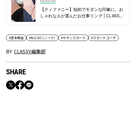
FASHION
【ティファニー】知的でモダンな印象に。お
しゃれな人が選んだお仕事リング | CLASSY.
[クラッシィ]
#宮本茉由
#N.O.R.C（ノーク）
#サテンスカート
#スカートコーデ
BY
CLASSY.編集部
SHARE
RECOMMEND