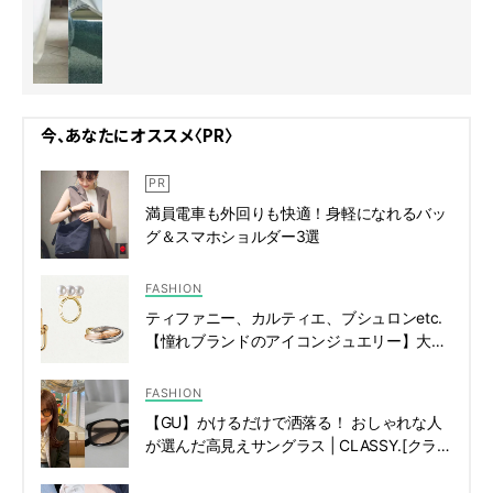
今、あなたにオススメ〈PR〉
満員電車も外回りも快適！身軽になれるバッ
グ＆スマホショルダー3選
FASHION
ティファニー、カルティエ、ブシュロンetc.
【憧れブランドのアイコンジュエリー】大図
鑑！ | CLASSY.[クラッシィ]
FASHION
【GU】かけるだけで洒落る！ おしゃれな人
が選んだ高見えサングラス | CLASSY.[クラッ
シィ]