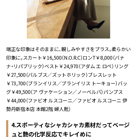
端正な印象はそのままに、親しみやすさをプラス。柔らかい
印象に。スカート￥
16,500
（
N.O.R.C
）ロン
T
￥
8,000
（バナ
ナ・リパブリック）ベスト￥
24,970
（アダム エ ロペ）リング
￥
27,500
（バルブス／ズットホリック）ブレスレット
￥
73,700
（ブランイリス／ブランイリス トーキョー）バッ
グ￥
49,500
（ア ヴァケーション／ノーベルバ）パンプス
￥
44,000
（ファビオ ルスコーニ／ファビオ ルスコーニ 伊
勢丹新宿本店 本館
2
階 婦人靴）
4.スポーティなシャカシャカ素材だってベージ
ュと艶の化学反応でキレイめに