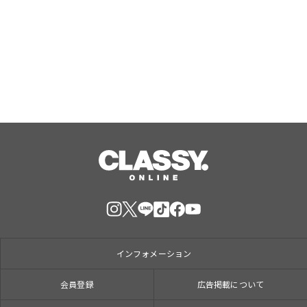
ス』で大人気のPBGが女性専用スタジ
オ（２号店）を開店。
Aug, 07, 2026
インフォメーション
会員登録
広告掲載について