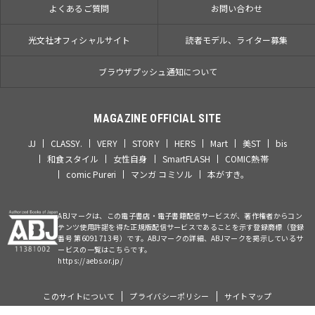
よくあるご質問
お問い合わせ
光文社オフィシャルサイト
読者モデル、ライター募集
ブラウザプッシュ通知について
MAGAZINE OFFICIAL SITE
JJ
CLASSY.
VERY
STORY
HERS
Mart
美ST
bis
和食スタイル
女性自身
SmartFLASH
COMIC熱帯
comic Pureri
マンガ コミソル
本がすき。
ABJマークは、この電子書店・電子書籍配信サービスが、著作権者からコン
テンツ使用許諾を得た正規版配信サービスであることを示す登録商標（登録
番号 第6091713号）です。ABJマークの詳細、ABJマークを掲示しているサ
ービスの一覧はこちらです。
https://aebs.or.jp/
このサイトについて
プライバシーポリシー
サイトマップ
©Kobunsha Co., Ltd. All Rights Reserved.