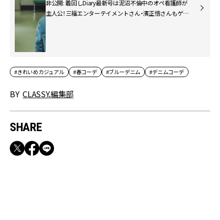
非公開: 着回しDiary最新号は泥沼不倫中のオペ看護師が
主人公！三福エンターテイメントさん・濱正悟さんもゲス
ト出演｜CLASSY.2025年4月号
#きれいめカジュアル
#春コーデ
#ブルーデニム
#デニムコーデ
BY
CLASSY.編集部
SHARE
RECOMMEND