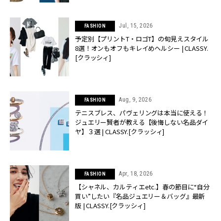
Jul, 15, 2026
FASHION
予定別【プリントT・ロゴT】の旬見えスタイル
8選！オンもオフもキレイめヘルシー | CLASSY.
[クラッシィ]
Aug, 9, 2026
FASHION
テニスブレス、パヴェリングは本当に使える！
ジュエリー賢者が教える【後悔しない名品ダイ
ヤ】３選 | CLASSY.[クラッシィ]
Apr, 18, 2026
FASHION
【シャネル、カルティエetc.】春の節目に“自分
買い”したい『名品ジュエリー＆バッグ』最新
版 | CLASSY.[クラッシィ]