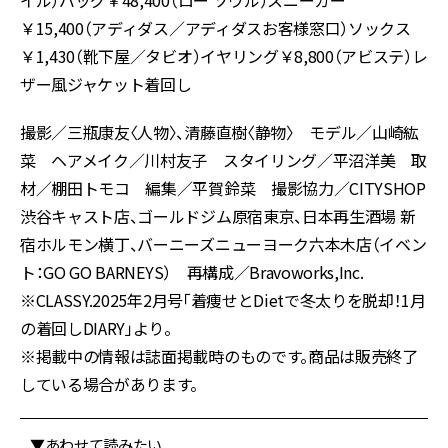
イル）バッグ￥48,400（ロー ソウル）スニーカー
￥15,400（アディダス／アディダスお客様窓口）ソックス
￥1,430（靴下屋／タビオ）イヤリング￥8,800（アビステ）レ
ザー風ジャケット着回し
撮影／三瓶康友〈人物〉、清藤直樹〈静物〉 モデル／山崎紘
菜 ヘアメイク／川村友子 スタイリング／平沼洋美 取
材／棚田トモコ 編集／平賀鈴菜 撮影協力／CITYSHOP
渋谷キャスト店、ゴールドジム原宿東京、日本再生酒場 新
宿ホルモン横丁、バーニーズニューヨーク六本木店（イベン
ト：GO GO BARNEYS） 再構成／Bravoworks,Inc.
※CLASSY.2025年2月号「着痩せとDietで冬太りを脱却！1月
の着回しDIARY」より。
※掲載中の情報は誌面掲載時のものです。商品は販売終了
している場合があります。
▼あわせて読みたい