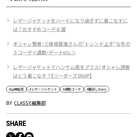
レザージャケットをハードになり過ぎずに着こなすに
は？おすすめコーデ６選
オシャレ賢者・三條場夏海さんの“トレンド上手”な冬の
３コーデ＜通勤・デートetc.＞
レザージャケットでハンサム感をプラス！オシャレ読者
はどう着こなす？【リーダーズSNAP】
#山崎紘菜
#レザージャケット
#通勤コーデ
#着回しDiary
BY
CLASSY.編集部
SHARE