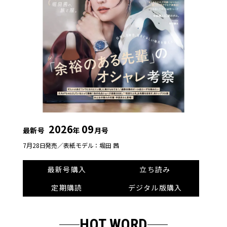
2026
09
最新号
年
月号
7月28日発売／
表紙モデル：堀田 茜
最新号購入
立ち読み
定期購読
デジタル版購入
HOT WORD