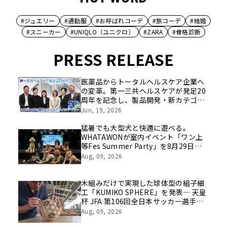
#ジュエリー
#通勤服
#お呼ばれコーデ
#旅コーデ
#結婚
#スニーカー
#UNIQLO（ユニクロ）
#ZARA
#骨格診断
PRESS RELEASE
医薬品からトータルヘルスケア企業へ
の変革。第一三共ヘルスケアが発足20
周年を記念し、製品開発・新カテゴリ
挑戦の舞台や旧社統合時のエピソード
Jun, 19, 2026
を社員の想いとともに振り返る特別映
像を公開！
猛暑でも大型犬と快適に遊べる。
WHATAWONが室内イベント「ワン上
等Fes Summer Party」を8月29日開
催
Aug, 09, 2026
木組みだけで実現した球体型の組子細
工「KUMIKO SPHERE」を発表― 天皇
杯 JFA 第106回全日本サッカー選手権
大会の公式ビジュアルにも採用 ―
Aug, 09, 2026