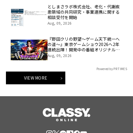
としまさラボ株式会社、老化・代謝疾
患領域の共同研究・事業連携に関する
相談受付を開始
Aug, 09, 2026
『野田クリの野望～ゲーム天下統一へ
の道～』東京ゲームショウ2026へ2年
連続出陣！開発中の番組オリジナルゲ
ームを世界最速体験！失敗したら即
Aug, 09, 2026
「打ち首」！？しんや＆青木マッチョ
参加のイベントも開催！
Powered by PR TIMES
VIEW MORE