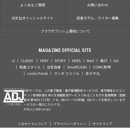
よくあるご質問
お問い合わせ
光文社オフィシャルサイト
読者モデル、ライター募集
ブラウザプッシュ通知について
MAGAZINE OFFICIAL SITE
JJ
CLASSY.
VERY
STORY
HERS
Mart
美ST
bis
和食スタイル
女性自身
SmartFLASH
COMIC熱帯
comic Pureri
マンガ コミソル
本がすき。
ABJマークは、この電子書店・電子書籍配信サービスが、著作権者からコン
テンツ使用許諾を得た正規版配信サービスであることを示す登録商標（登録
番号 第6091713号）です。ABJマークの詳細、ABJマークを掲示しているサ
ービスの一覧はこちらです。
https://aebs.or.jp/
このサイトについて
プライバシーポリシー
サイトマップ