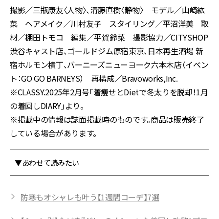
撮影／三瓶康友〈人物〉、清藤直樹〈静物〉 モデル／山崎紘
菜 ヘアメイク／川村友子 スタイリング／平沼洋美 取
材／棚田トモコ 編集／平賀鈴菜 撮影協力／CITYSHOP
渋谷キャスト店、ゴールドジム原宿東京、日本再生酒場 新
宿ホルモン横丁、バーニーズニューヨーク六本木店（イベン
ト：GO GO BARNEYS） 再構成／Bravoworks,Inc.
※CLASSY.2025年2月号「着痩せとDietで冬太りを脱却！1月
の着回しDIARY」より。
※掲載中の情報は誌面掲載時のものです。商品は販売終了
している場合があります。
▼あわせて読みたい
防寒もオシャレも叶う【1週間コーデ】7選