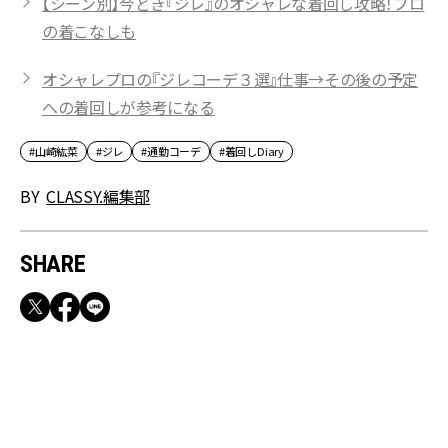
【シーン別】今どき『ジレ』のオシャレな着回し攻略！プロ
の着こなしも
オシャレプロの『ジレコーデ３選』仕事→その後の予定
への着回しが参考になる
#山崎紘菜
#ジレ
#通勤コーデ
#着回しDiary
BY
CLASSY.編集部
SHARE