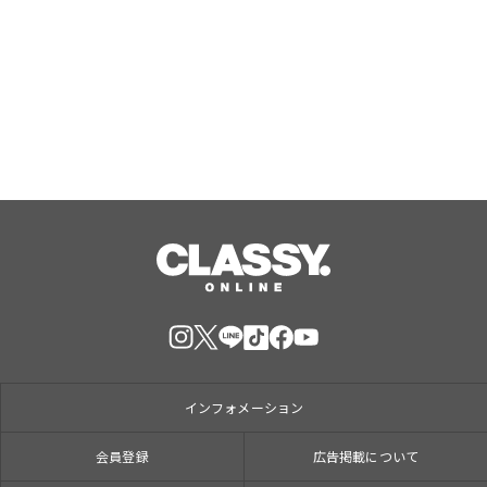
『Like the dawning light』のEDテー
マ「Rise Sunshine ALL HEROES
Ver.」がフルサイズ配信決定！
Aug, 08, 2026
インフォメーション
会員登録
広告掲載について