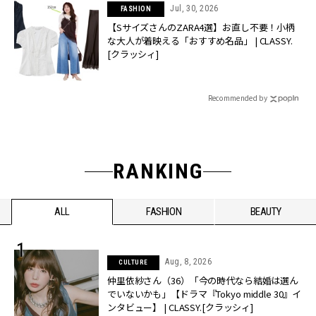
Jul, 30, 2026
FASHION
【SサイズさんのZARA4選】お直し不要！小柄
な大人が着映える「おすすめ名品」 | CLASSY.
[クラッシィ]
Recommended by
RANKING
ALL
FASHION
BEAUTY
Aug, 8, 2026
CULTURE
仲里依紗さん（36）「今の時代なら結婚は選ん
でいないかも」【ドラマ『Tokyo middle 30』イ
ンタビュー】 | CLASSY.[クラッシィ]