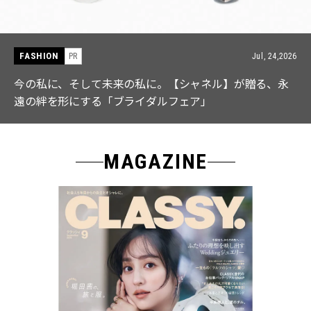
FASHION
PR
Jul, 15,2026
【ICB】人気インフルエンサーと共同制作! 週5で着たく
なる「名品ブラウス」２選
MAGAZINE