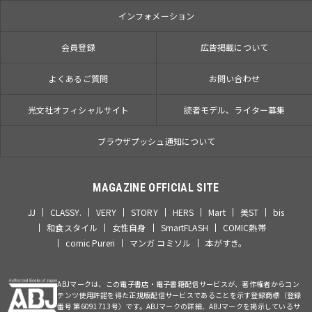
インフォメーション
会員登録
広告掲載について
よくあるご質問
お問い合わせ
光文社オフィシャルサイト
読者モデル、ライター募集
ブラウザプッシュ通知について
MAGAZINE OFFICIAL SITE
JJ
CLASSY.
VERY
STORY
HERS
Mart
美ST
bis
和食スタイル
女性自身
SmartFLASH
COMIC熱帯
comic Pureri
マンガ コミソル
本がすき。
ABJマークは、この電子書店・電子書籍配信サービスが、著作権者からコン
テンツ使用許諾を得た正規版配信サービスであることを示す登録商標（登録
番号 第6091713号）です。ABJマークの詳細、ABJマークを掲示しているサ