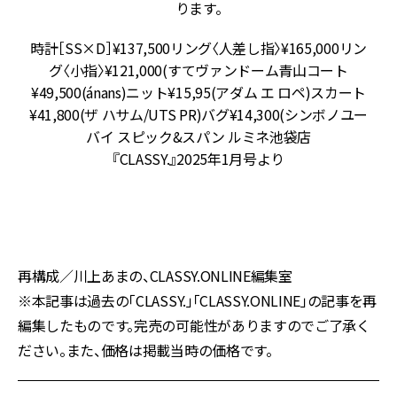
ン
ります。
ス
ア
時計［SS×D］¥137,500リング〈人差し指〉¥165,000リン
ノ
グ〈小指〉¥121,000(すてヴァンドーム青山コート
/
¥49,500(ánans)ニット¥15,95(アダム エ ロペ)スカート
¥41,800(ザ ハサム/UTS PR)バグ¥14,300(シンボノユー
バイ スピック&スパン ルミネ池袋店
『CLASSY.』2025年1月号より
再構成／川上あまの、CLASSY.ONLINE編集室
※本記事は過去の「CLASSY.」「CLASSY.ONLINE」の記事を再
編集したものです。完売の可能性がありますのでご了承く
ださい。また、価格は掲載当時の価格です。