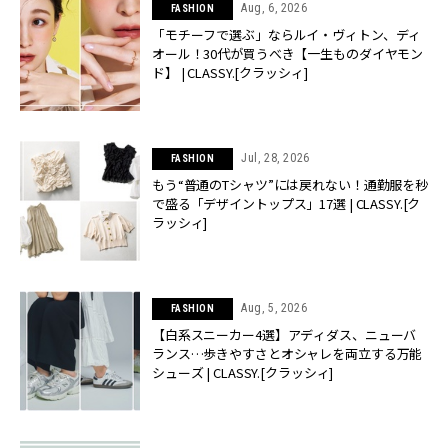
Aug, 6, 2026
FASHION
「モチーフで選ぶ」ならルイ・ヴィトン、ディ
オール！30代が買うべき【一生ものダイヤモン
ド】 | CLASSY.[クラッシィ]
Jul, 28, 2026
FASHION
もう“普通のTシャツ”には戻れない！通勤服を秒
で盛る「デザイントップス」17選 | CLASSY.[ク
ラッシィ]
Aug, 5, 2026
FASHION
【白系スニーカー4選】アディダス、ニューバ
ランス…歩きやすさとオシャレを両立する万能
シューズ | CLASSY.[クラッシィ]