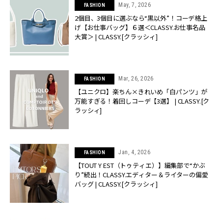
May, 7, 2026
FASHION
2個目、3個目に選ぶなら“黒以外”！コーデ格上
げ【お仕事バッグ】６選＜CLASSY.お仕事名品
大賞＞ | CLASSY.[クラッシィ]
Mar, 26, 2026
FASHION
【ユニクロ】楽ちん×きれいめ「白パンツ」が
万能すぎる！着回しコーデ【3選】 | CLASSY.[ク
ラッシィ]
Jan, 4, 2026
FASHION
【TOUT Y EST（トゥティエ）】編集部で“かぶ
り”続出！CLASSY.エディター＆ライターの偏愛
バッグ | CLASSY.[クラッシィ]