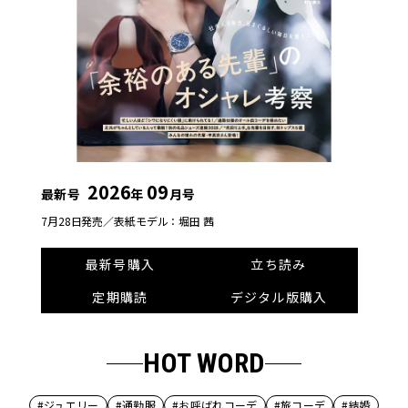
2026
09
最新号
年
月号
7月28日発売／
表紙モデル：堀田 茜
最新号購入
立ち読み
定期購読
デジタル版購入
HOT WORD
#ジュエリー
#通勤服
#お呼ばれコーデ
#旅コーデ
#結婚