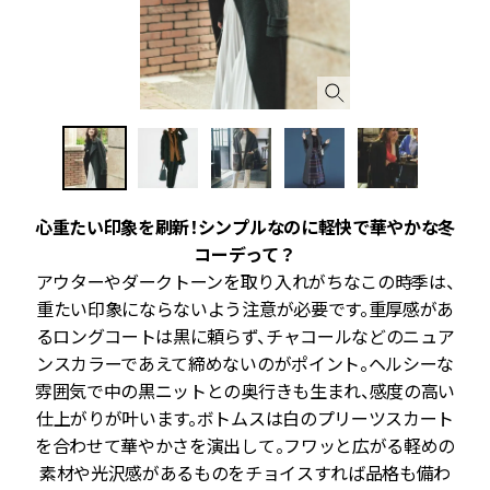
心重たい印象を刷新！シンプルなのに軽快で華やかな冬
め
コーデって？
リ
アウターやダークトーンを取り入れがちなこの時季は、
丈
重たい印象にならないよう注意が必要です。重厚感があ
ツ
るロングコートは黒に頼らず、チャコールなどのニュア
の
ンスカラーであえて締めないのがポイント。ヘルシーな
れ
雰囲気で中の黒ニットとの奥行きも生まれ、感度の高い
着
仕上がりが叶います。ボトムスは白のプリーツスカート
を合わせて華やかさを演出して。フワッと広がる軽めの
素材や光沢感があるものをチョイスすれば品格も備わ