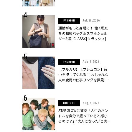
ッシィ]
こなし」 | CLASSY.[クラッシィ]
 24, 2026
Jul, 29, 2026
FASHION
方３選】結婚
通勤がもっと身軽に！ 働く私た
“シンプル黒ワ
ちの相棒バッグ＆スマホショル
フ』で盛るのが
ダー3選 | CLASSY.[クラッシィ]
[クラッシィ]
 18, 2025
Aug, 5, 2026
FASHION
ティエ人気リ
【ブルガリ】【ブシュロン】背
ニティetc.
中を押してくれる！ おしゃれな
選ぶ人増えて
人の愛用お仕事リングを拝見 |
[クラッシィ]
CLASSY.[クラッシィ]
 4, 2025
Aug, 5, 2026
CULTURE
急上昇【ブシ
STARGLOWに質問「人生のハン
イダルリン
ドルを自分で握っていると感じ
やすい！ |
るのは？」“大️人になった”と実
ィ]
感する瞬間【3rdシングル
『Drivin' My Life』発売】 |