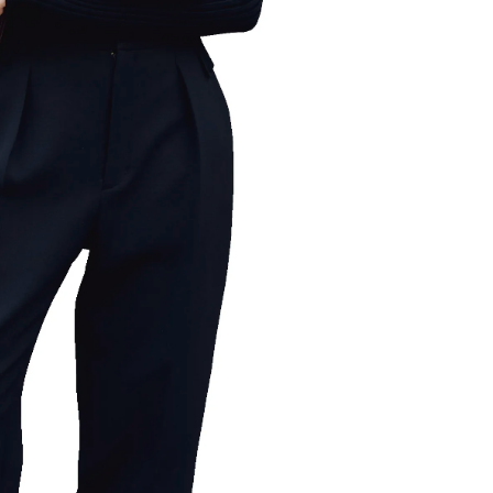
かな肌を目指す | CLASSY.[クラッ
目 | CLASSY.[クラ
シィ]
Aug, 7, 2026
Mar,
BEAUTY
WEDDING
冷房・紫外線etc...「夏の隠れ乾
【トレンドの巻き
燥」を防ぐ【ベタつかない名品
式ゲスト服の鉄板
クリーム】3選＜30代のベストコ
ンピ”は『スカー
スメ＞ | CLASSY.[クラッシィ]
正解！ | CLASSY.
Nov, 17, 2025
Aug,
BEAUTY
WEDDING
【落ちない名品リップ10選】塗
20万円台〜【カル
り直しできない・皮むけしやす
ング４選】ラブ、トリ
いetc.悩みをクリア | CLASSY.[ク
を『マリッジ』に
ラッシィ]
ます！ | CLASSY.
Aug, 5, 2026
Sep,
BEAUTY
WEDDING
夏の深刻なくすみ・色ムラにア
“キャトル”で人気
プローチ！【透明感を底上げ】
ュロン】の『ブラ
神コスメ３選 | CLASSY.[クラッシ
グ』は普段使いもし
ィ]
CLASSY.[クラッシ