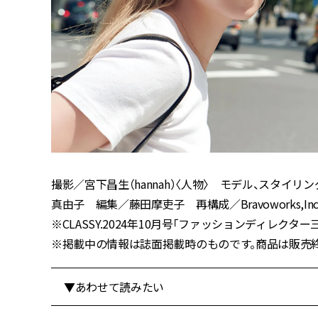
撮影／宮下昌生（hannah）〈人物〉 モデル、スタイリ
真由子 編集／藤田摩吏子 再構成／Bravoworks,Inc
※CLASSY.2024年10月号「ファッションディレクター三條
※掲載中の情報は誌面掲載時のものです。商品は販売
▼あわせて読みたい