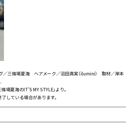
ング／三條場夏海 ヘアメーク／沼田真実（ilumini） 取材／岸本
.
場夏海のIT’S MY STYLE」より。
終了している場合があります。