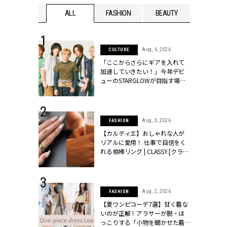
WEDDING
ALL
FASHION
BEAUTY
WEDDIN
 16, 2026
Aug, 6, 2026
CULTURE
はアリ？お呼
「ここからさらにギアを入れて
コーデ＆マナ
加速していきたい！」今年デビ
Y.[クラッシィ]
ューのSTARGLOWが目指す場所
とは？【3rdシングル『Drivin' My
Life』発売】 | CLASSY.[クラッシ
ィ]
 13, 2025
Aug, 3, 2026
FASHION
ブランドのリ
【カルティエ】おしゃれな人が
0代カップルの
リアルに愛用！ 仕事で自信をく
SSY.[クラッシ
れる相棒リング | CLASSY.[クラッ
シィ]
 30, 2026
Aug, 2, 2026
FASHION
リー】1つでも
【夏ワンピコーデ7選】甘く着な
ポメラートの
いのが正解！アラサーが脱・ほ
シリーズに注
っこりする「小物を聞かせた着