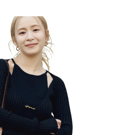
BEAUTY
Aug, 7, 2026
Feb,
BEAUTY
WEDDING
【UV下地】酷暑に頼れる！
結婚式に黒ドレス
2,000円台〜3,000円台の名品3選
ばれで失敗しない
｜30代美容ライターが正直レビ
ーを解説 | CLASS
ュー | CLASSY.[クラッシィ]
Aug, 6, 2026
Aug,
BEAUTY
WEDDING
【ヘアアクセ6選】手抜きに見え
【結婚指輪】人気
ない！アラサーのまとめ髪が垢
ング22選｜20〜3
抜ける「即戦力アクセ」たち |
エピソードも | CLA
CLASSY.[クラッシィ]
ィ]
Aug, 5, 2026
Jun,
BEAUTY
WEDDING
忙しい毎日に「うるおいター
【一生ものジュエ
ボ」を。新【SOFINA BASIC＋】
存在感が際立つ！
のお手入れでうるおってなめら
「トゥギャザー」