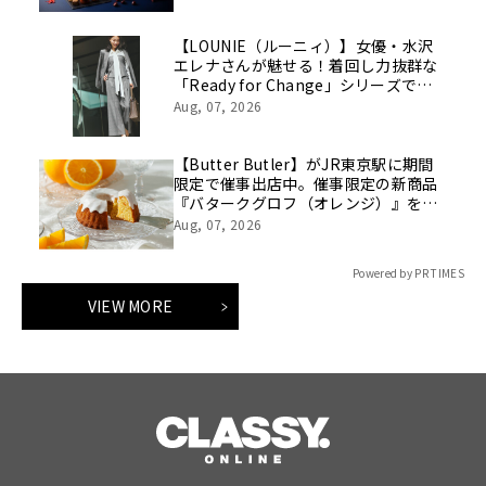
【LOUNIE（ルーニィ）】女優・水沢
エレナさんが魅せる！着回し力抜群な
「Ready for Change」シリーズでつ
くる「10daysスタイルを8/7(金)より
Aug, 07, 2026
WEBにて公開
【Butter Butler】がJR東京駅に期間
限定で催事出店中。催事限定の新商品
『バタークグロフ（オレンジ）』をご
用意してお待ちしております！
Aug, 07, 2026
Powered by PR TIMES
VIEW MORE