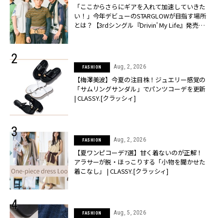
「ここからさらにギアを入れて加速していきた
い！」今年デビューのSTARGLOWが目指す場所
とは？【3rdシングル『Drivin' My Life』発売】 |
CLASSY.[クラッシィ]
Aug, 2, 2026
FASHION
【梅澤美波】今夏の注目株！ジュエリー感覚の
「サムリングサンダル」でパンツコーデを更新
| CLASSY.[クラッシィ]
Aug, 2, 2026
FASHION
【夏ワンピコーデ7選】甘く着ないのが正解！
アラサーが脱・ほっこりする「小物を聞かせた
着こなし」 | CLASSY.[クラッシィ]
Aug, 5, 2026
FASHION