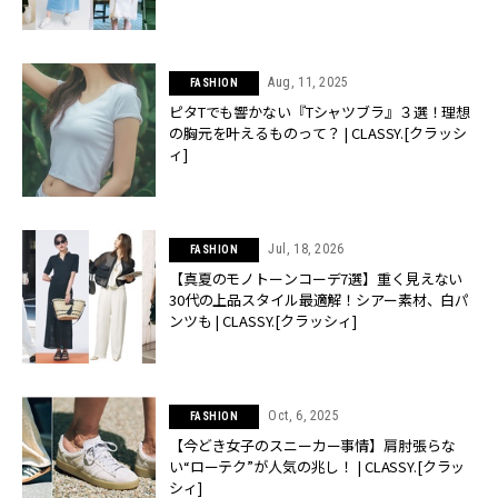
Aug, 11, 2025
FASHION
ピタTでも響かない『Tシャツブラ』３選！理想
の胸元を叶えるものって？ | CLASSY.[クラッシ
ィ]
Jul, 18, 2026
FASHION
【真夏のモノトーンコーデ7選】重く見えない
30代の上品スタイル最適解！シアー素材、白パ
ンツも | CLASSY.[クラッシィ]
Oct, 6, 2025
FASHION
【今どき女子のスニーカー事情】肩肘張らな
い“ローテク”が人気の兆し！ | CLASSY.[クラッ
シィ]