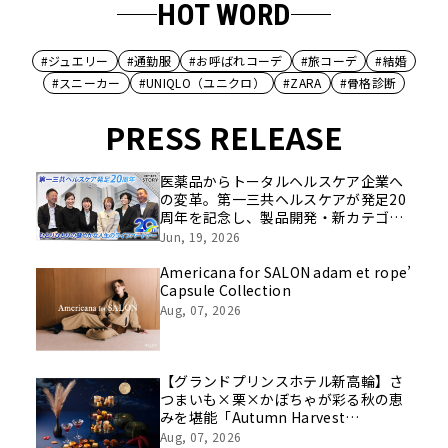
HOT WORD
#ジュエリー
#通勤服
#お呼ばれコーデ
#旅コーデ
#結婚
#スニーカー
#UNIQLO（ユニクロ）
#ZARA
#骨格診断
PRESS RELEASE
医薬品からトータルヘルスケア企業へ
の変革。第一三共ヘルスケアが発足20
周年を記念し、製品開発・新カテゴリ
挑戦の舞台や旧社統合時のエピソード
Jun, 19, 2026
を社員の想いとともに振り返る特別映
像を公開！
Americana for SALON adam et rope’
Capsule Collection
Aug, 07, 2026
【グランドプリンスホテル新高輪】さ
つまいも×栗×かぼちゃが彩る秋の恵
みを堪能「Autumn Harvest
Afternoon Tea」開催
Aug, 07, 2026