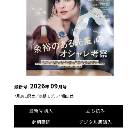
2026
09
最新号
年
月号
7月28日発売／
表紙モデル：堀田 茜
最新号購入
立ち読み
定期購読
デジタル版購入