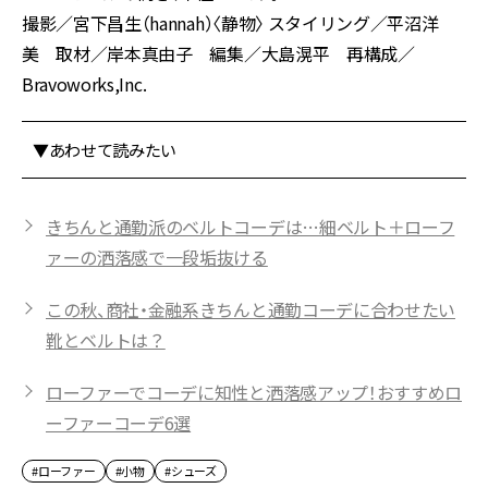
撮影／宮下昌生（hannah）〈静物〉 スタイリング／平沼洋
美 取材／岸本真由子 編集／大島滉平 再構成／
Bravoworks,Inc.
▼あわせて読みたい
きちんと通勤派のベルトコーデは…細ベルト＋ローフ
ァーの洒落感で一段垢抜ける
この秋、商社・金融系きちんと通勤コーデに合わせたい
靴とベルトは？
ローファーでコーデに知性と洒落感アップ！おすすめロ
ーファーコーデ6選
#ローファー
#小物
#シューズ