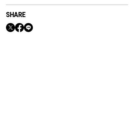
SHARE
RECOMMEND
満員電車も外回りも快適！身軽になれるバッグ
＆スマホショルダー3選
Jan, 22, 2026
FASHION