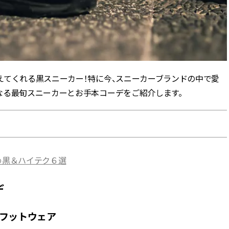
かな肌を目指す | CLASSY.[クラッ
目 | CLASSY.[クラ
シィ]
Aug, 7, 2026
Aug,
BEAUTY
WEDDING
冷房・紫外線etc...「夏の隠れ乾
20万円台〜【カル
燥」を防ぐ【ベタつかない名品
ング４選】ラブ、トリ
クリーム】3選＜30代のベストコ
を『マリッジ』に
スメ＞ | CLASSY.[クラッシィ]
ます！ | CLASSY.
えてくれる黒スニーカー！特に今、スニーカーブランドの中で愛
なる最旬スニーカーとお手本コーデをご紹介します。
Nov, 17, 2025
Mar,
BEAUTY
WEDDING
【落ちない名品リップ10選】塗
【トレンドの巻き
り直しできない・皮むけしやす
式ゲスト服の鉄板
いetc.悩みをクリア | CLASSY.[ク
ンピ”は『スカー
ラッシィ]
正解！ | CLASSY.
め黒＆ハイテク６選
Aug, 5, 2026
Sep,
BEAUTY
WEDDING
デ
夏の深刻なくすみ・色ムラにア
“キャトル”で人気
プローチ！【透明感を底上げ】
ュロン】の『ブラ
神コスメ３選 | CLASSY.[クラッシ
グ』は普段使いもし
フットウェア
ィ]
CLASSY.[クラッシ