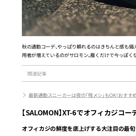
秋の通勤コーデ、やっぱり頼れるのはきちんと感も備
用者が増えているのがサロモン。履くだけで今っぽく
関連記事
最新通勤スニーカーは夜の「残メシ」もOK！おすす
【SALOMON】XT-6でオフィカジコー
オフィカジの鮮度を底上げする大注目の最旬