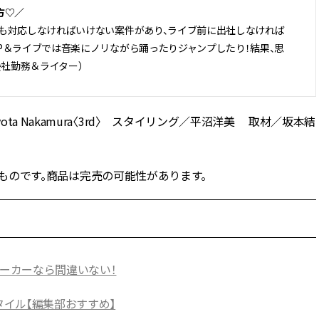
方♡／
も対応しなければいけない案件があり、ライブ前に出社しなければ
P＆ライブでは音楽にノリながら踊ったりジャンプしたり！結果、思
会社勤務＆ライター）
a Nakamura〈3rd〉 スタイリング／平沼洋美 取材／坂本結
したものです。商品は完売の可能性があります。
ニーカーなら間違いない！
タイル【編集部おすすめ】