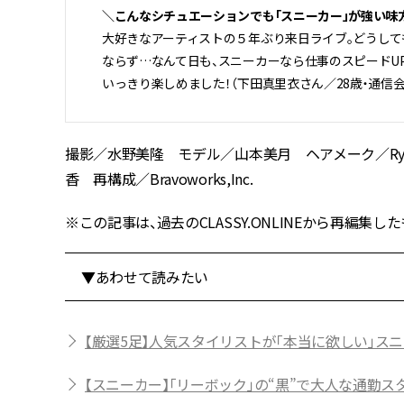
＼こんなシチュエーションでも「スニーカー」が強い味
大好きなアーティストの５年ぶり来日ライブ。どうして
ならず…なんて日も、スニーカーなら仕事のスピードU
いっきり楽しめました！（下田真里衣さん／28歳・通信
撮影／水野美隆 モデル／山本美月 ヘアメーク／Ryot
香 再構成／Bravoworks,Inc.
※この記事は、過去のCLASSY.ONLINEから再編集
▼あわせて読みたい
【厳選5足】人気スタイリストが「本当に欲しい」ス
【スニーカー】「リーボック」の“黒”で大人な通勤ス