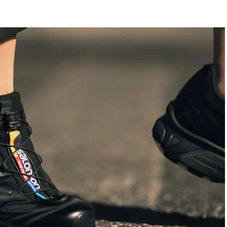
BEAUTY
Aug, 7, 2026
Feb,
BEAUTY
WEDDING
【UV下地】酷暑に頼れる！
結婚式に黒ドレス
2,000円台〜3,000円台の名品3選
ばれで失敗しない
｜30代美容ライターが正直レビ
ーを解説 | CLASS
ュー | CLASSY.[クラッシィ]
Aug, 6, 2026
Aug,
BEAUTY
WEDDING
【ヘアアクセ6選】手抜きに見え
【結婚指輪】人気
ない！アラサーのまとめ髪が垢
ング22選｜20〜3
抜ける「即戦力アクセ」たち |
エピソードも | CLA
CLASSY.[クラッシィ]
ィ]
Aug, 5, 2026
Jun,
BEAUTY
WEDDING
忙しい毎日に「うるおいター
【一生ものジュエ
ボ」を。新【SOFINA BASIC＋】
存在感が際立つ！
のお手入れでうるおってなめら
「トゥギャザー」