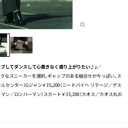
プしてダンスして――心置きなく盛り上がりたい♪」／
クなスニーカーを選択。ギャップのある組合せが今っぽい。ス
コールセンター）Gジャン￥35,200（ニードバイヘ リテージ／ゲス
ハーマン／ロンハーマン）スカート￥35,200（カオス／カオス丸の