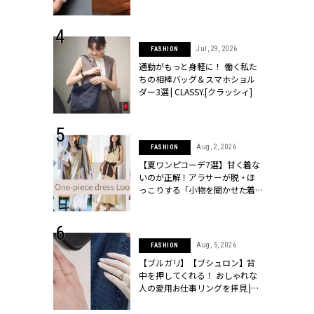
ッシィ]
シィ]
 18, 2025
Jul, 29, 2026
FASHION
ティエ人気リ
通勤がもっと身軽に！ 働く私た
ニティetc.
ちの相棒バッグ＆スマホショル
選ぶ人増えて
ダー3選 | CLASSY.[クラッシィ]
[クラッシィ]
 24, 2026
Aug, 2, 2026
FASHION
方３選】結婚
【夏ワンピコーデ7選】甘く着な
“シンプル黒ワ
いのが正解！アラサーが脱・ほ
フ』で盛るのが
っこりする「小物を聞かせた着
[クラッシィ]
こなし」 | CLASSY.[クラッシィ]
 4, 2025
Aug, 5, 2026
FASHION
急上昇【ブシ
【ブルガリ】【ブシュロン】背
イダルリン
中を押してくれる！ おしゃれな
やすい！ |
人の愛用お仕事リングを拝見 |
ィ]
CLASSY.[クラッシィ]