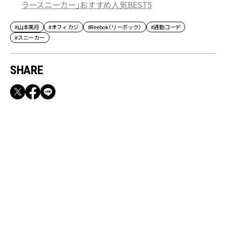
ラースニーカー」おすすめ人気BEST5
#山本美月
#オフィカジ
#Reebok（リーボック）
#通勤コーデ
#スニーカー
SHARE
RECOMMEND
【CLASSY.お仕事名品】収納力のある優秀バッ
グ&スマホショルダー3選