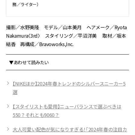
務／ライター）
撮影／水野美隆 モデル／山本美月 ヘアメーク／Ryota
Nakamura〈3rd〉 スタイリング／平沼洋美 取材／坂本
結香 再構成／Bravoworks,Inc.
▼あわせて読みたい
【NIKEほか】2024年春トレンドのシルバースニーカー5
選
【スタイリストも愛用】ニューバランスで選ぶべきは
550？それとも9060？
大人可愛い配色が気になりすぎる！「2024年春の注目カ