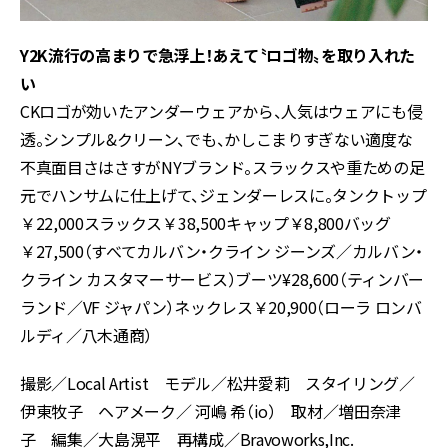
Y2K流行の高まりで急浮上！
あえて〝ロゴ物〟を取り入れた
い
CKロゴが効いたアンダーウェアから、人気はウェアにも侵
透。シンプル&クリーン、でも、かしこまりすぎない適度な
不真面目さはさすがNYブランド。スラックスや重ための足
元でハンサムに仕上げて、ジェンダーレスに。タンクトップ
￥22,000スラックス￥38,500キャップ￥8,800バッグ
￥27,500（すべてカルバン・クライン ジーンズ／カルバン・
クライン カスタマーサービス）ブーツ¥28,600（ティンバー
ランド／VF ジャパン）ネックレス￥20,900（ローラ ロンバ
ルディ／八木通商）
撮影／Local Artist モデル／松井愛莉 スタイリング／
伊東牧子 ヘアメーク／ 河嶋 希（io） 取材／増田奈津
子 編集／大島滉平 再構成／Bravoworks,Inc.