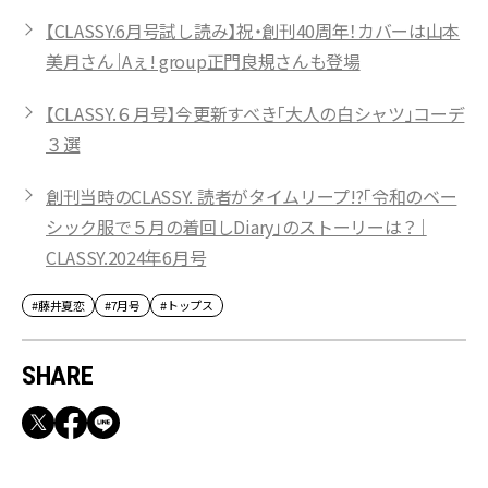
【CLASSY.6月号試し読み】祝・創刊40周年！カバーは山本
美月さん｜Aぇ! group正門良規さんも登場
【CLASSY.６月号】今更新すべき「大人の白シャツ」コーデ
３選
創刊当時のCLASSY. 読者がタイムリープ!?「令和のベー
シック服で５月の着回しDiary」のストーリーは？｜
CLASSY.2024年6月号
#藤井夏恋
#7月号
#トップス
SHARE