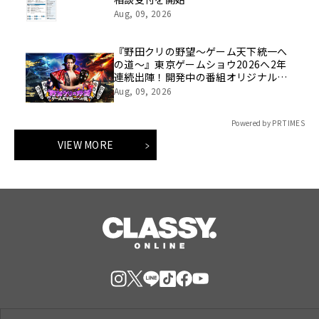
Aug, 09, 2026
『野田クリの野望～ゲーム天下統一へ
の道～』東京ゲームショウ2026へ2年
連続出陣！開発中の番組オリジナルゲ
ームを世界最速体験！失敗したら即
Aug, 09, 2026
「打ち首」！？しんや＆青木マッチョ
参加のイベントも開催！
Powered by PR TIMES
VIEW MORE