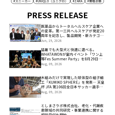
#スニーカー
#UNIQLO（ユニクロ）
#ZARA
#骨格診断
PRESS RELEASE
医薬品からトータルヘルスケア企業へ
の変革。第一三共ヘルスケアが発足20
周年を記念し、製品開発・新カテゴリ
挑戦の舞台や旧社統合時のエピソード
Jun, 19, 2026
を社員の想いとともに振り返る特別映
像を公開！
猛暑でも大型犬と快適に遊べる。
WHATAWONが室内イベント「ワン上
等Fes Summer Party」を8月29日開
催
Aug, 09, 2026
木組みだけで実現した球体型の組子細
工「KUMIKO SPHERE」を発表― 天皇
杯 JFA 第106回全日本サッカー選手権
大会の公式ビジュアルにも採用 ―
Aug, 09, 2026
としまさラボ株式会社、老化・代謝疾
患領域の共同研究・事業連携に関する
相談受付を開始