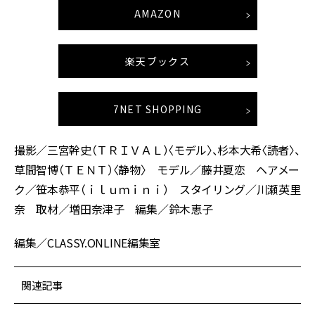
AMAZON
楽天ブックス
7NET SHOPPING
撮影／三宮幹史（ＴＲＩＶＡＬ）〈モデル〉、杉本大希〈読者〉、
草間智博（ＴＥＮＴ）〈静物〉 モデル／藤井夏恋 ヘアメー
ク／笹本恭平（ｉｌｕｍｉｎｉ） スタイリング／川瀬英里
奈 取材／増田奈津子 編集／鈴木恵子
編集／CLASSY.ONLINE編集室
関連記事