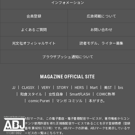
インフォメーション
会員登録
広告掲載について
よくあるご質問
お問い合わせ
光文社オフィシャルサイト
読者モデル、ライター募集
ブラウザプッシュ通知について
MAGAZINE OFFICIAL SITE
JJ
CLASSY.
VERY
STORY
HERS
Mart
美ST
bis
和食スタイル
女性自身
SmartFLASH
COMIC熱帯
comic Pureri
マンガ コミソル
本がすき。
ABJマークは、この電子書店・電子書籍配信サービスが、著作権者からコン
テンツ使用許諾を得た正規版配信サービスであることを示す登録商標（登録
番号 第6091713号）です。ABJマークの詳細、ABJマークを掲示しているサ
ービスの一覧はこちらです。