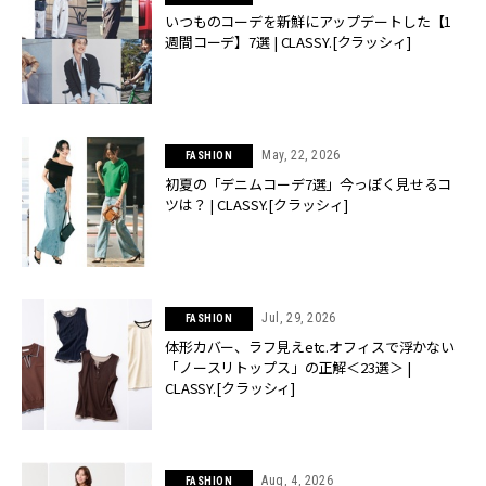
いつものコーデを新鮮にアップデートした【1
週間コーデ】7選 | CLASSY.[クラッシィ]
May, 22, 2026
FASHION
初夏の「デニムコーデ7選」今っぽく見せるコ
ツは？ | CLASSY.[クラッシィ]
Jul, 29, 2026
FASHION
体形カバー、ラフ見えetc.オフィスで浮かない
「ノースリトップス」の正解＜23選＞ |
CLASSY.[クラッシィ]
Aug, 4, 2026
FASHION