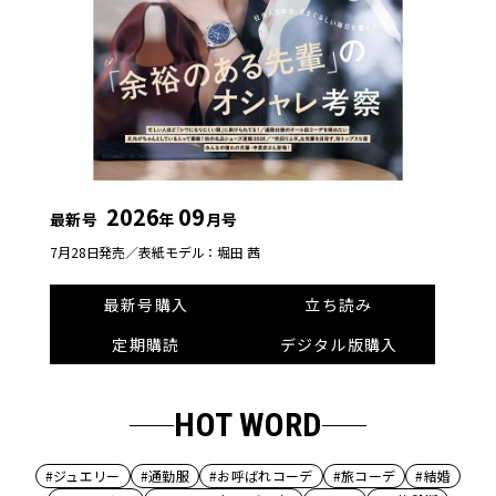
2026
09
最新号
年
月号
7月28日発売／
表紙モデル：堀田 茜
最新号購入
立ち読み
定期購読
デジタル版購入
HOT WORD
#ジュエリー
#通勤服
#お呼ばれコーデ
#旅コーデ
#結婚