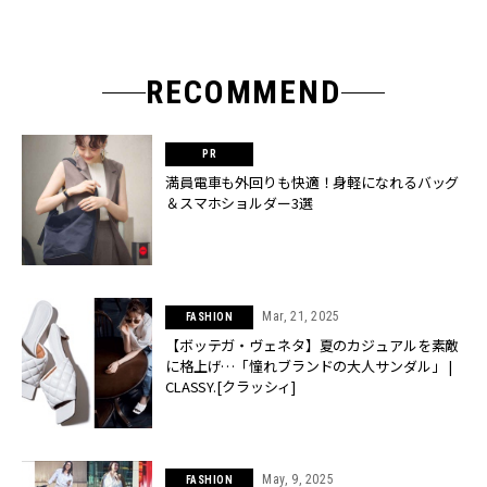
RECOMMEND
満員電車も外回りも快適！身軽になれるバッグ
＆スマホショルダー3選
Mar, 21, 2025
FASHION
【ボッテガ・ヴェネタ】夏のカジュアルを素敵
に格上げ…「憧れブランドの大人サンダル」 |
CLASSY.[クラッシィ]
May, 9, 2025
FASHION