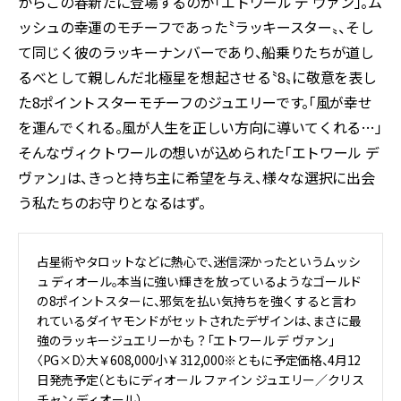
からこの春新たに登場するのが「エトワール デ ヴァン」。ム
ッシュの幸運のモチーフであった〝ラッキースター〟、そし
て同じく彼のラッキーナンバーであり、船乗りたちが道し
るべとして親しんだ北極星を想起させる〝8〟に敬意を表し
た8ポイントスターモチーフのジュエリーです。「風が幸せ
を運んでくれる。風が人生を正しい方向に導いてくれる…」――
そんなヴィクトワールの想いが込められた「エトワール デ
ヴァン」は、きっと持ち主に希望を与え、様々な選択に出会
う私たちのお守りとなるはず。
占星術やタロットなどに熱心で、迷信深かったというムッシ
ュ ディオール。本当に強い輝きを放っているようなゴールド
の8ポイントスターに、邪気を払い気持ちを強くすると言わ
れているダイヤモンドがセットされたデザインは、まさに最
強のラッキージュエリーかも？「エトワール デ ヴァン」
〈PG×D〉大￥608,000小￥312,000※ともに予定価格、4月12
日発売予定（ともにディオール ファイン ジュエリー／クリス
チャン ディオール）