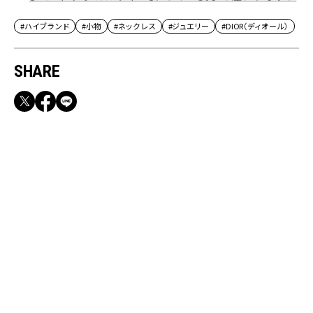
#ハイブランド
#小物
#ネックレス
#ジュエリー
#DIOR（ディオール）
SHARE
RECOMMEND
【CLASSY.お仕事名品】収納力のある優秀バッ
グ&スマホショルダー3選