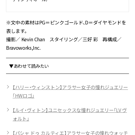
※文中の素材はPG＝ピンクゴールド、D＝ダイヤモンドを
表します。
撮影／ Kevin Chan スタイリング／三好 彩 再構成／
Bravoworks,Inc.
▼あわせて読みたい
【ハリー・ウィンストン】アラサー女子の憧れジュエリー
「HWロゴ」
【ルイ・ヴィトン】ユニセックスな憧れジュエリー「LV ヴ
ォルト」
【パシャ ドゥ カルティエ】アラサー女子の憧れウォッチ