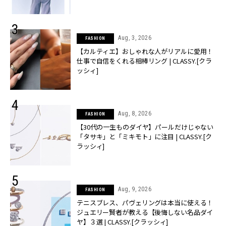
Aug, 3, 2026
FASHION
【カルティエ】おしゃれな人がリアルに愛用！
仕事で自信をくれる相棒リング | CLASSY.[クラ
ッシィ]
Aug, 8, 2026
FASHION
【30代の一生ものダイヤ】パールだけじゃない
「タサキ」と「ミキモト」に注目 | CLASSY.[ク
ラッシィ]
Aug, 9, 2026
FASHION
テニスブレス、パヴェリングは本当に使える！
ジュエリー賢者が教える【後悔しない名品ダイ
ヤ】３選 | CLASSY.[クラッシィ]