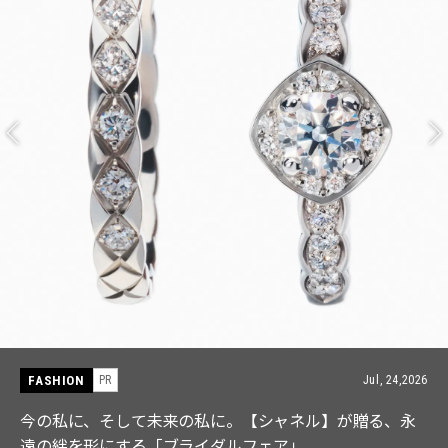
FASHION
PR
Jul, 15,2026
【ICB】人気インフルエンサーと共同制作! 週5で着たく
なる「名品ブラウス」２選