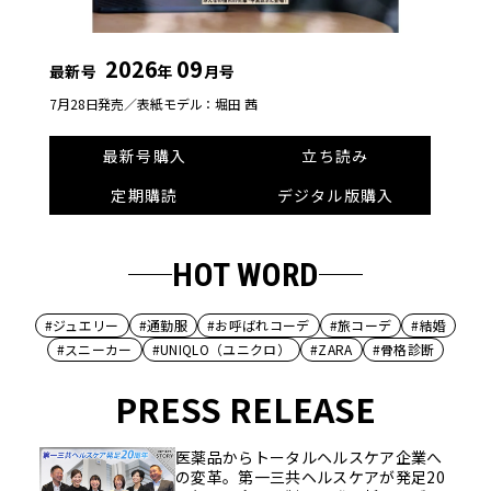
2026
09
最新号
年
月号
7月28日発売／
表紙モデル：堀田 茜
最新号購入
立ち読み
定期購読
デジタル版購入
HOT WORD
#ジュエリー
#通勤服
#お呼ばれコーデ
#旅コーデ
#結婚
#スニーカー
#UNIQLO（ユニクロ）
#ZARA
#骨格診断
PRESS RELEASE
医薬品からトータルヘルスケア企業へ
の変革。第一三共ヘルスケアが発足20