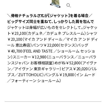
＼骨格ナチュラルさんが【ジャケット】を着る場合／
ビッグサイズ同士を重ねて、しっかりした肩を包んで
ジャケットは身幅が広いものをセレクトして。ジャケッ
グ
ト￥23,100（カデュネ／カデュネ プレスルーム）シャツ
￥23,100（マイカ アンド ディール／マイカ ア ンド ディ
ール 恵比寿店）パンツ￥22,000（セテンス）バッグ
￥40,700（FEEL AND TASTE ／ショールーム セッショ
）
ン）スニーカー￥12,980（ニューバランス／ニューバラ
ョ
ンスジャパン お客様相談室）めがね￥52,800（アイヴァ
ン／アイヴァン 東京ギャラリー）ピアス￥20,020（バル
ブス／ZUTTOHOLIC）バングル￥19,800（イン ムード
ー
／フォーティーン ショールーム）
ト