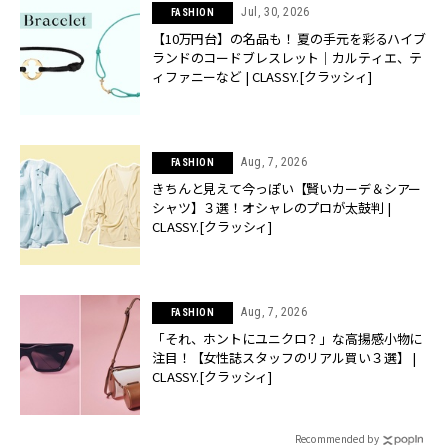
Jul, 30, 2026
FASHION
【10万円台】の名品も！ 夏の手元を彩るハイブ
ランドのコードブレスレット｜カルティエ、テ
ィファニーなど | CLASSY.[クラッシィ]
Aug, 7, 2026
FASHION
きちんと見えて今っぽい【賢いカーデ＆シアー
シャツ】３選！オシャレのプロが太鼓判 |
CLASSY.[クラッシィ]
Aug, 7, 2026
FASHION
「それ、ホントにユニクロ？」な高揚感小物に
注目！【女性誌スタッフのリアル買い３選】 |
CLASSY.[クラッシィ]
Recommended by