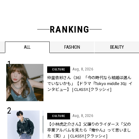
RANKING
ALL
FASHION
BEAUTY
Aug, 8, 2026
CULTURE
仲里依紗さん（36）「今の時代なら結婚は選ん
でいないかも」【ドラマ『Tokyo middle 30』イ
ンタビュー】 | CLASSY.[クラッシィ]
Aug, 8, 2026
CULTURE
【小林虎之介さん】父譲りのライダース「父の
卒業アルバムを見たら『俺やん』って思いまし
た（笑）」 | CLASSY.[クラッシィ]