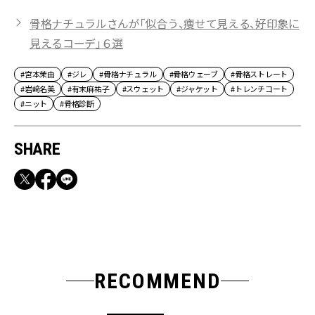
骨格ナチュラルさんが「似合う、痩せて見える、好印象に
見えるコーデ」６選
#宮本茉由
#ジレ
#骨格ナチュラル
#骨格ウェーブ
#骨格ストレート
#岩﨑名美
#有末麻祐子
#スウェット
#ジャケット
#トレンチコート
#ニット
#骨格診断
SHARE
RECOMMEND