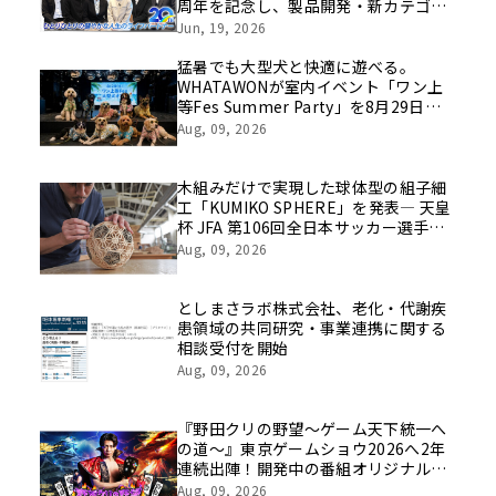
周年を記念し、製品開発・新カテゴリ
挑戦の舞台や旧社統合時のエピソード
Jun, 19, 2026
を社員の想いとともに振り返る特別映
像を公開！
猛暑でも大型犬と快適に遊べる。
WHATAWONが室内イベント「ワン上
等Fes Summer Party」を8月29日開
催
Aug, 09, 2026
木組みだけで実現した球体型の組子細
工「KUMIKO SPHERE」を発表― 天皇
杯 JFA 第106回全日本サッカー選手権
大会の公式ビジュアルにも採用 ―
Aug, 09, 2026
としまさラボ株式会社、老化・代謝疾
患領域の共同研究・事業連携に関する
相談受付を開始
Aug, 09, 2026
『野田クリの野望～ゲーム天下統一へ
の道～』東京ゲームショウ2026へ2年
連続出陣！開発中の番組オリジナルゲ
ームを世界最速体験！失敗したら即
Aug, 09, 2026