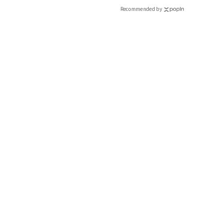
Recommended by
【Polo Ralph Lauren】
時代を超えて愛され続けるグッドガールの永遠のベーシック
伝統が受け継がれたブランドの代名詞、ケーブルニット。品のよ
って好感度を約束。コンパクトなデザインも今の気分です。ケーブル
ローレン）