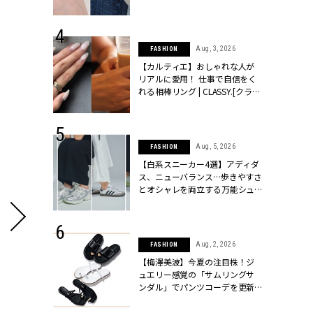
ッシィ]
CLASSY.[クラッシィ]
 24, 2026
Aug, 3, 2026
FASHION
方３選】結婚
【カルティエ】おしゃれな人が
“シンプル黒ワ
リアルに愛用！ 仕事で自信をく
フ』で盛るのが
れる相棒リング | CLASSY.[クラッ
[クラッシィ]
シィ]
 24, 2025
Aug, 5, 2026
FASHION
れバッグ最新
【白系スニーカー4選】アディダ
プラダetc.
ス、ニューバランス…歩きやすさ
力あり」が条
とオシャレを両立する万能シュ
クラッシィ]
ーズ | CLASSY.[クラッシィ]
 24, 2026
Aug, 2, 2026
FASHION
服”は【セオ
【梅澤美波】今夏の注目株！ジ
婚式にも仕事
ュエリー感覚の「サムリングサ
シック４選 |
ンダル」でパンツコーデを更新 |
ィ]
CLASSY.[クラッシィ]