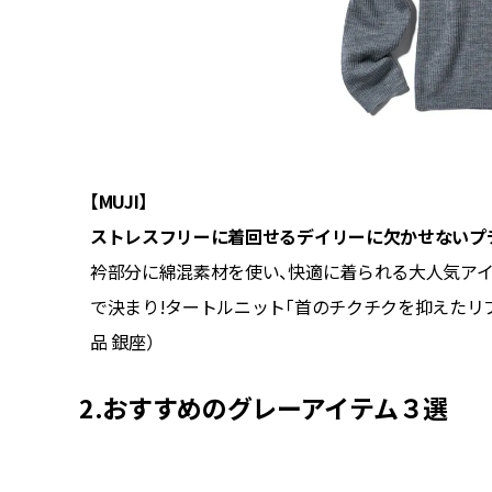
【MUJI】
ストレスフリーに着回せるデイリーに欠かせないプ
品アイテ
衿部分に綿混素材を使い、快適に着られる大人気ア
オス／カ
で決まり!タートルニット「首のチクチクを抑えたリブ
品 銀座）
2.おすすめのグレーアイテム３選