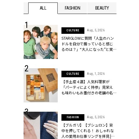
WEDDING
ALL
FASHION
BEAUTY
WEDDIN
 16, 2026
Aug, 5, 2026
CULTURE
はアリ？お呼
STARGLOWに質問「人生のハン
コーデ＆マナ
ドルを自分で握っていると感じ
Y.[クラッシィ]
るのは？」“大️人になった”と実
感する瞬間【3rdシングル
『Drivin' My Life』発売】 |
CLASSY.[クラッシィ]
 13, 2025
Aug, 1, 2026
CULTURE
ブランドのリ
【手土産４選】人気料理家が
0代カップルの
「パーティによく持参」見栄え
SSY.[クラッシ
も味わいもお墨付きの老舗の名
物とは？ | CLASSY.[クラッシィ]
 30, 2026
Aug, 5, 2026
FASHION
リー】1つでも
【ブルガリ】【ブシュロン】背
ポメラートの
中を押してくれる！ おしゃれな
シリーズに注
人の愛用お仕事リングを拝見 |