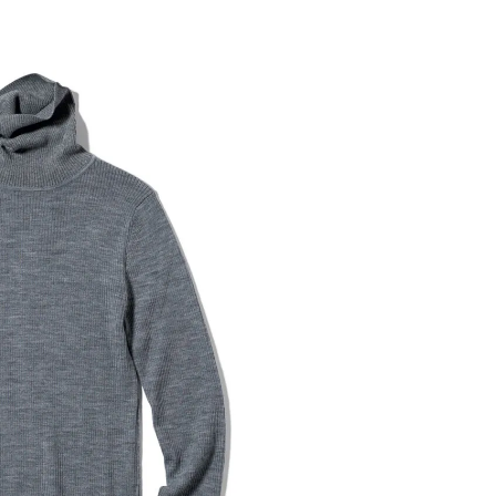
ィ]
目 | CLASSY.[クラ
Nov, 17, 2025
Mar,
BEAUTY
WEDDING
【落ちない名品リップ10選】塗
【トレンドの巻き
り直しできない・皮むけしやす
式ゲスト服の鉄板
いetc.悩みをクリア | CLASSY.[ク
ンピ”は『スカー
ラッシィ]
正解！ | CLASSY.
Aug, 5, 2026
Dec,
BEAUTY
WEDDING
夏の深刻なくすみ・色ムラにア
【結婚式のお呼ば
プローチ！【透明感を底上げ】
事情】アンテプリマ、
神コスメ３選 | CLASSY.[クラッシ
「小さくても収納
ィ]
件！ | CLASSY.[
Jul, 13, 2026
Mar,
BEAUTY
WEDDING
朝の“寝ぐせ直し”はもういらな
失敗しない“ゲスト
い！夜に仕込む「ヘアケア家
リー】にある！結
電」3選 | CLASSY.[クラッシィ]
にも使える上質ベー
CLASSY.[クラッシ