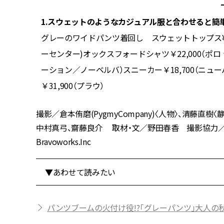
1.スウェットのようなカジュアル服と合わせると簡
カットソ
グレーのワイドパンツ着回し スウェットトップス¥2
ウェザーウ
ーセンター)オックスフォードシャツ￥22,000（ポロ 
バランス
ーション／ノーベルバ）スニーカー￥18,700（ニ
￥31,900（プラウ）
撮影／倉本侑磨(PygmyCompany)〈人物〉、清藤
中村真弓、齋藤良介 取材・文／野田春香 撮影協力／Art
Bravoworks.Inc
▼あわせて読みたい
パンツブームの火付け役!?「グレーパンツ」大人の