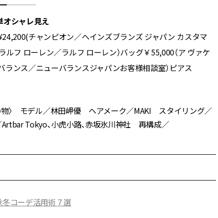
単オシャレ見え
4,200(チャンピオン／ヘインズブランズ ジャパン カスタマ
ラルフ ローレン／ラルフ ローレン）バッグ￥55,000（ア ヴァケ
ューバランス／ニューバランスジャパンお客様相談室）ピアス
直樹〈静物〉 モデル／林田岬優 ヘアメーク／MAKI スタイリング／
bar Tokyo、小虎小路、赤坂氷川神社 再構成／
秋冬コーデ活用術７選