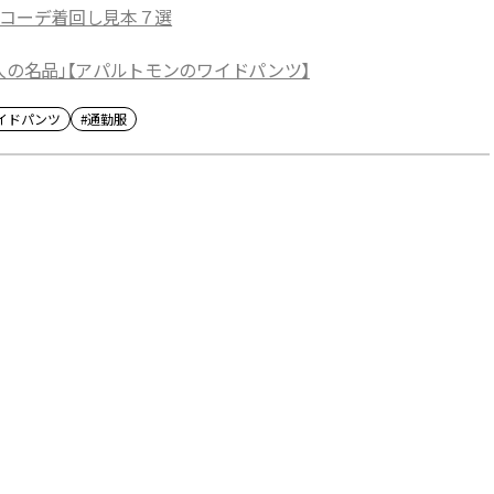
冬コーデ着回し見本７選
人の名品」【アパルトモンのワイドパンツ】
イドパンツ
#通勤服