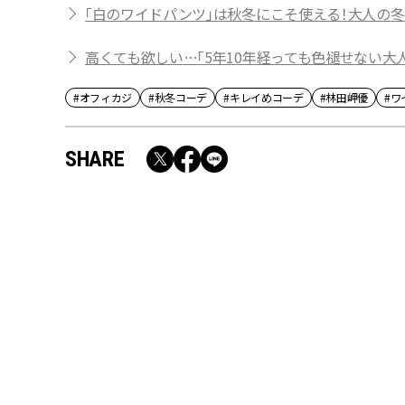
「白のワイドパンツ」は秋冬にこそ使える！大人の
高くても欲しい…「5年10年経っても色褪せない大
#オフィカジ
#秋冬コーデ
#キレイめコーデ
#林田岬優
#ワ
SHARE
RECOMMEND