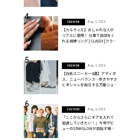
ッシィ]
CLASSY.[クラッシィ]
 24, 2026
Aug, 3, 2026
FASHION
方３選】結婚
【カルティエ】おしゃれな人が
“シンプル黒ワ
リアルに愛用！ 仕事で自信をく
フ』で盛るのが
れる相棒リング | CLASSY.[クラッ
[クラッシィ]
シィ]
 24, 2025
Aug, 5, 2026
FASHION
れバッグ最新
【白系スニーカー4選】アディダ
プラダetc.
ス、ニューバランス…歩きやすさ
力あり」が条
とオシャレを両立する万能シュ
クラッシィ]
ーズ | CLASSY.[クラッシィ]
 24, 2026
Aug, 6, 2026
CULTURE
服”は【セオ
「ここからさらにギアを入れて
婚式にも仕事
加速していきたい！」今年デビ
シック４選 |
ューのSTARGLOWが目指す場所
ィ]
とは？【3rdシングル『Drivin' My
Life』発売】 | CLASSY.[クラッシ