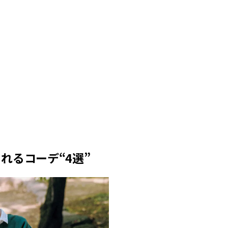
ィ]
目 | CLASSY.[クラ
Nov, 17, 2025
Mar,
BEAUTY
WEDDING
【落ちない名品リップ10選】塗
【トレンドの巻き
り直しできない・皮むけしやす
式ゲスト服の鉄板
いetc.悩みをクリア | CLASSY.[ク
ンピ”は『スカー
ラッシィ]
正解！ | CLASSY.
Aug, 5, 2026
Dec,
BEAUTY
WEDDING
夏の深刻なくすみ・色ムラにア
【結婚式のお呼ば
プローチ！【透明感を底上げ】
事情】アンテプリマ、
神コスメ３選 | CLASSY.[クラッシ
「小さくても収納
ィ]
件！ | CLASSY.[
れるコーデ“4選”
Jul, 13, 2026
Mar,
BEAUTY
WEDDING
朝の“寝ぐせ直し”はもういらな
失敗しない“ゲスト
い！夜に仕込む「ヘアケア家
リー】にある！結
電」3選 | CLASSY.[クラッシィ]
にも使える上質ベー
CLASSY.[クラッシ