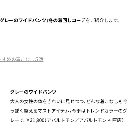
BEAUTY
「グレーのワイドパンツ」冬の着回しコーデ
をご紹介します。
Aug, 5, 2026
Feb,
BEAUTY
WEDDING
忙しい毎日に「うるおいター
結婚式に黒ドレス
ボ」を。新【SOFINA BASIC＋】
ばれで失敗しない
のお手入れでうるおってなめら
ーを解説 | CLASS
かな肌を目指す | CLASSY.[クラッ
シィ]
すすめの着こなし５選
Aug, 6, 2026
Aug,
BEAUTY
WEDDING
【ヘアアクセ6選】手抜きに見え
【結婚指輪】人気
ない！アラサーのまとめ髪が垢
ング22選｜20〜3
抜ける「即戦力アクセ」たち |
エピソードも | CLA
グレーのワイドパンツ
CLASSY.[クラッシィ]
ィ]
大人の女性の体をきれいに見せつつ、どんな着こなしも今
っぽく整えるマストアイテム。今季はトレンドカラーのグ
Aug, 5, 2026
Jun,
BEAUTY
WEDDING
ユニクロ名品も！日焼け対策ガ
【一生ものジュエ
レーで。￥31,900（アパルトモン／アパルトモン 神戸店）
チ勢の「ないと無理」なアイテ
存在感が際立つ！
ムハック7選 | CLASSY.[クラッシ
「トゥギャザー」