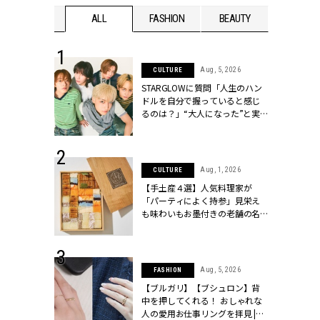
WEDDING
ALL
FASHION
BEAUTY
WEDDIN
 16, 2026
Aug, 5, 2026
CULTURE
はアリ？お呼
STARGLOWに質問「人生のハン
コーデ＆マナ
ドルを自分で握っていると感じ
Y.[クラッシィ]
るのは？」“大️人になった”と実
感する瞬間【3rdシングル
『Drivin' My Life』発売】 |
CLASSY.[クラッシィ]
 13, 2025
Aug, 1, 2026
CULTURE
ブランドのリ
【手土産４選】人気料理家が
0代カップルの
「パーティによく持参」見栄え
SSY.[クラッシ
も味わいもお墨付きの老舗の名
物とは？ | CLASSY.[クラッシィ]
 30, 2026
Aug, 5, 2026
FASHION
リー】1つでも
【ブルガリ】【ブシュロン】背
ポメラートの
中を押してくれる！ おしゃれな
シリーズに注
人の愛用お仕事リングを拝見 |