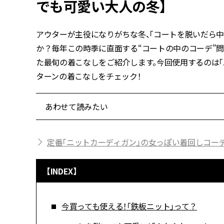
でも可愛い大人の冬】
アウターが主役になりがちな冬、「コートを脱いだら
か？毎年この時季に直面する“コートの中のコーデ”
た最旬の着こなしをご紹介します。今回使用するのは「
ターンの着こなしをチェック！
あわせて読みたい
定番「ニットカーディガン」の女っぽい着回しコー
【INDEX】
今買っても使える！「鉄板ニット」って？