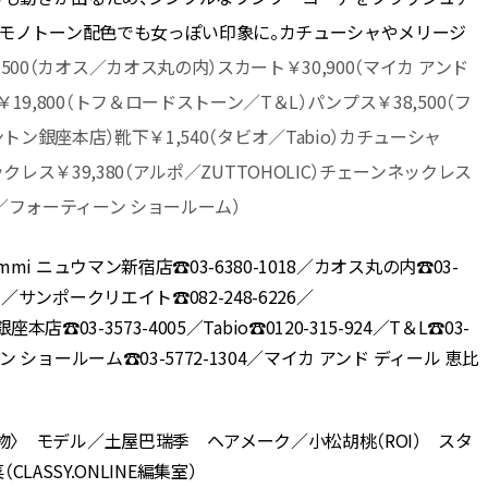
、モノトーン配色でも女っぽい印象に。カチューシャやメリージ
,500（カオス／カオス丸の内）スカート￥30,900（マイカ アンド
9,800（トフ＆ロードストーン／T＆L）パンプス￥38,500（フ
ン銀座本店）靴下￥1,540（タビオ／Tabio）カチューシャ
レス￥39,380（アルポ／ZUTTOHOLIC）チェーンネックレス
ード／フォーティーン ショールーム）
emmi ニュウマン新宿店☎︎03-6380-1018／カオス丸の内☎︎03-
1／サンポークリエイト☎︎082-248-6226／
本店☎︎03-3573-4005／Tabio☎︎0120-315-924／T＆L☎︎03-
ィーン ショールーム☎︎03-5772-1304／マイカ アンド ディール 恵比
樹〈静物〉 モデル／土屋巴瑞季 ヘアメーク／小松胡桃（ROI） スタ
SSY.ONLINE編集室）