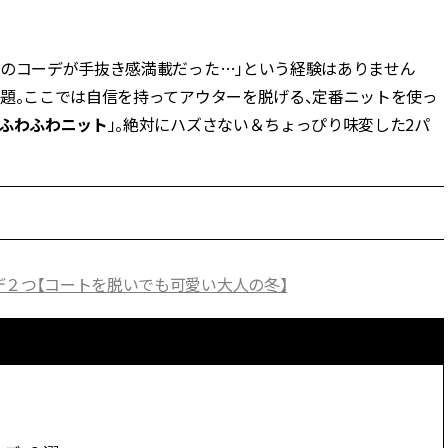
BEAUTY
中のコーデが手抜き感満載だった…」という経験はありません
問題。ここでは自信を持ってアウターを脱げる、定番ニットを使っ
Aug, 5, 2026
Feb,
BEAUTY
WEDDING
ふわふわニット
」。絶対にハズさない＆ちょっぴり味変した2パ
忙しい毎日に「うるおいター
結婚式に黒ドレス
ボ」を。新【SOFINA BASIC＋】
ばれで失敗しない
のお手入れでうるおってなめら
ーを解説 | CLASS
かな肌を目指す | CLASSY.[クラッ
シィ]
Aug, 6, 2026
Jun,
BEAUTY
WEDDING
【ヘアアクセ6選】手抜きに見え
【一生ものジュエ
デ２つ【コートを脱いでも可愛い大人の冬】
ない！アラサーのまとめ髪が垢
存在感が際立つ！
抜ける「即戦力アクセ」たち |
「トゥギャザー」
CLASSY.[クラッシィ]
目 | CLASSY.[クラ
Aug, 5, 2026
Aug,
BEAUTY
WEDDING
ユニクロ名品も！日焼け対策ガ
【結婚指輪】人気
チ勢の「ないと無理」なアイテ
ング22選｜20〜3
ムハック7選 | CLASSY.[クラッシ
エピソードも | CLA