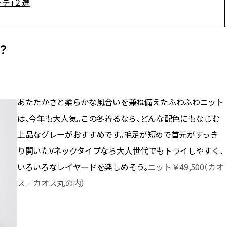
デ」２選
ィ]
ィ]
Nov, 17, 2025
Mar,
BEAUTY
WEDDING
？
【落ちない名品リップ10選】塗
【トレンドの巻き
り直しできない・皮むけしやす
式ゲスト服の鉄板
いetc.悩みをクリア | CLASSY.[ク
ンピ”は『スカー
ラッシィ]
正解！ | CLASSY.
あたたかさと柔らかな風合いを兼ね備えたふわふわニット
Aug, 7, 2026
Aug,
BEAUTY
WEDDING
は、今年も大人気。この冬着るなら、どんな配色にもなじむ
冷房・紫外線etc...「夏の隠れ乾
20万円台〜【カル
燥」を防ぐ【ベタつかない名品
ング４選】ラブ、トリ
上品なグレーがおすすめです。毛足が短めで首元がすっき
クリーム】3選＜30代のベストコ
を『マリッジ』に
スメ＞ | CLASSY.[クラッシィ]
ます！ | CLASSY.
り開いたVネックタイプなら大人世代でもトライしやすく、
いろいろなレイヤードを楽しめそう。
ニット￥49,500（カオ
Jul, 13, 2026
Mar,
BEAUTY
WEDDING
ス／カオス丸の内）
朝の“寝ぐせ直し”はもういらな
失敗しない“ゲスト
い！夜に仕込む「ヘアケア家
リー】にある！結
電」3選 | CLASSY.[クラッシィ]
にも使える上質ベー
CLASSY.[クラッシ