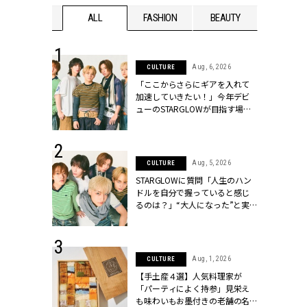
WEDDING
ALL
FASHION
BEAUTY
WEDDIN
 16, 2026
Aug, 6, 2026
CULTURE
はアリ？お呼
「ここからさらにギアを入れて
コーデ＆マナ
加速していきたい！」今年デビ
Y.[クラッシィ]
ューのSTARGLOWが目指す場所
とは？【3rdシングル『Drivin' My
Life』発売】 | CLASSY.[クラッシ
ィ]
 30, 2026
Aug, 5, 2026
CULTURE
リー】1つでも
STARGLOWに質問「人生のハン
ポメラートの
ドルを自分で握っていると感じ
シリーズに注
るのは？」“大️人になった”と実
ッシィ]
感する瞬間【3rdシングル
『Drivin' My Life』発売】 |
CLASSY.[クラッシィ]
 13, 2025
Aug, 1, 2026
CULTURE
ブランドのリ
【手土産４選】人気料理家が
0代カップルの
「パーティによく持参」見栄え
SSY.[クラッシ
も味わいもお墨付きの老舗の名