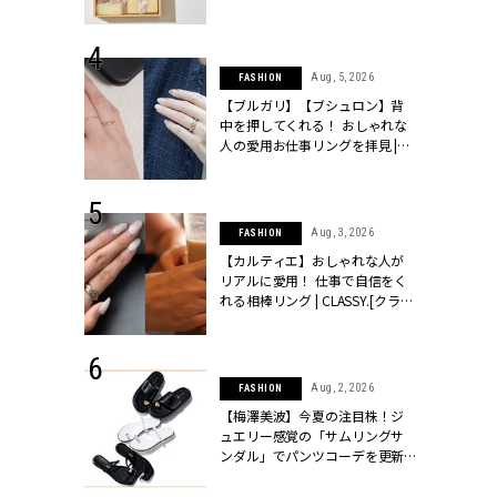
物とは？ | CLASSY.[クラッシィ]
 24, 2026
Aug, 5, 2026
FASHION
方３選】結婚
【ブルガリ】【ブシュロン】背
“シンプル黒ワ
中を押してくれる！ おしゃれな
フ』で盛るのが
人の愛用お仕事リングを拝見 |
[クラッシィ]
CLASSY.[クラッシィ]
 18, 2025
Aug, 3, 2026
FASHION
ティエ人気リ
【カルティエ】おしゃれな人が
ニティetc.
リアルに愛用！ 仕事で自信をく
選ぶ人増えて
れる相棒リング | CLASSY.[クラッ
[クラッシィ]
シィ]
 24, 2026
Aug, 2, 2026
FASHION
服”は【セオ
【梅澤美波】今夏の注目株！ジ
婚式にも仕事
ュエリー感覚の「サムリングサ
シック４選 |
ンダル」でパンツコーデを更新 |
ィ]
CLASSY.[クラッシィ]