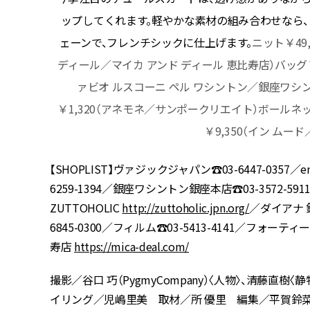
物を添え
ップしてくれます。軽やかな素材の組み合わせなら
）パンツ
ェーンで、フレンチシックに仕上げます。
ニット￥49
シューズ
ディール／マイカ アンド ディール 恵比寿店）バッグ￥1
ァビオ ルスコーニ ペル ワシントン／銀座ワシント
￥1,320（アネモネ／サンポークリエイト）ボールネック
￥9,350（イン ム
【SHOPLIST】ヴァジックジャパン☎︎03-6447-0357／
6259-1394／銀座ワシントン銀座本店☎︎03-3572-591
ZUTTOHOLIC
http://zuttoholic.jpn.org/
／ダイアナ 銀座
6845-0300／フィルム☎︎03-5413-4141／フォーテ
寿店
https://mica-deal.com/
撮影／谷口 巧（PygmyCompany）〈人物〉、清藤直
イリング／児嶋里美 取材／所 優里 編集／平賀鈴菜（CLA