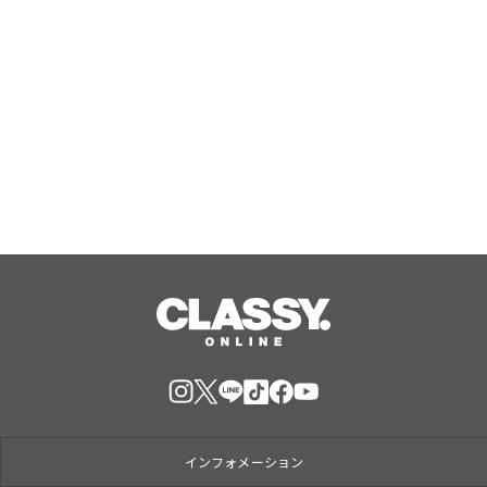
大人も子どもも楽しめる「縁日」や金
平糖輝く「ウェルカムかき氷」、愛犬
用「プライベートプール」で特別な夏
休みをお届け
Aug, 07, 2026
インフォメーション