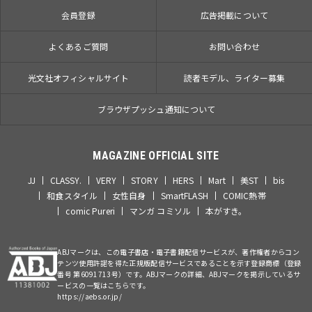
会員登録
広告掲載について
よくあるご質問
お問い合わせ
光文社オフィシャルサイト
読者モデル、ライター募集
ブラウザプッシュ通知について
MAGAZINE OFFICIAL SITE
JJ
CLASSY.
VERY
STORY
HERS
Mart
美ST
bis
和食スタイル
女性自身
SmartFLASH
COMIC熱帯
comic Pureri
マンガ コミソル
本がすき。
ABJマークは、この電子書店・電子書籍配信サービスが、著作権者からコン
テンツ使用許諾を得た正規版配信サービスであることを示す登録商標（登録
番号 第6091713号）です。ABJマークの詳細、ABJマークを掲示しているサ
ービスの一覧はこちらです。
https://aebs.or.jp/