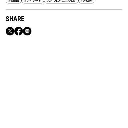
#堀田茜
#レイヤード
#UNIQLO（ユニクロ）
#通勤服
SHARE
RECOMMEND
満員電車も外回りも快適！身軽になれるバッグ
＆スマホショルダー3選