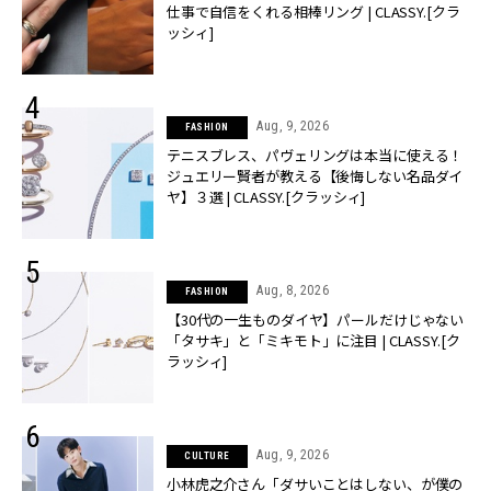
仕事で自信をくれる相棒リング | CLASSY.[クラ
ッシィ]
Aug, 9, 2026
FASHION
テニスブレス、パヴェリングは本当に使える！
ジュエリー賢者が教える【後悔しない名品ダイ
ヤ】３選 | CLASSY.[クラッシィ]
Aug, 8, 2026
FASHION
【30代の一生ものダイヤ】パールだけじゃない
「タサキ」と「ミキモト」に注目 | CLASSY.[ク
ラッシィ]
Aug, 9, 2026
CULTURE
小林虎之介さん「ダサいことはしない、が僕の