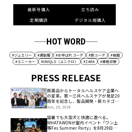
最新号購入
立ち読み
定期購読
デジタル版購入
HOT WORD
#ジュエリー
#通勤服
#お呼ばれコーデ
#旅コーデ
#結婚
#スニーカー
#UNIQLO（ユニクロ）
#ZARA
#骨格診断
PRESS RELEASE
医薬品からトータルヘルスケア企業へ
の変革。第一三共ヘルスケアが発足20
周年を記念し、製品開発・新カテゴリ
挑戦の舞台や旧社統合時のエピソード
Jun, 19, 2026
を社員の想いとともに振り返る特別映
像を公開！
猛暑でも大型犬と快適に遊べる。
WHATAWONが室内イベント「ワン上
等Fes Summer Party」を8月29日開