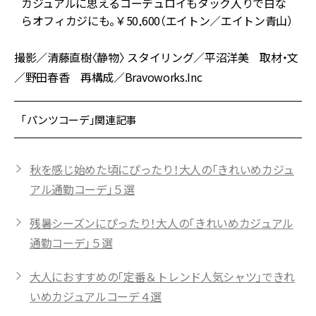
更
カジュアルに思えるコーデュロイもタック入りで白な
らオフィカジにも。￥50,600（エイトン／エイトン青山）
撮影／清藤直樹〈静物〉 スタイリング／平沼洋美 取材・文
／野田春香 再構成／Bravoworks.Inc
「パンツコーデ」関連記事
秋を感じ始めた頃にぴったり！大人の「きれいめカジュ
アル通勤コーデ」５選
残暑シーズンにぴったり！大人の「きれいめカジュアル
通勤コーデ」５選
大人におすすめの「定番＆トレンド人気シャツ」できれ
いめカジュアルコーデ４選