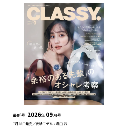
2026
09
最新号
年
月号
7月28日発売／
表紙モデル：堀田 茜