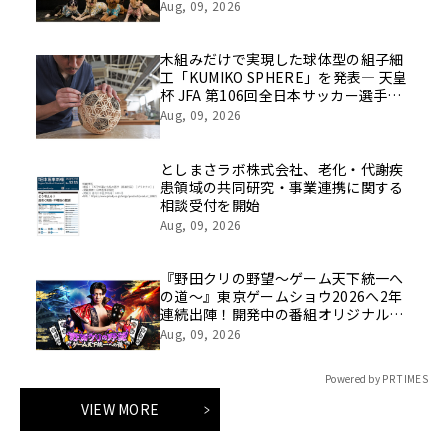
催
Aug, 09, 2026
木組みだけで実現した球体型の組子細
工「KUMIKO SPHERE」を発表― 天皇
杯 JFA 第106回全日本サッカー選手権
大会の公式ビジュアルにも採用 ―
Aug, 09, 2026
としまさラボ株式会社、老化・代謝疾
患領域の共同研究・事業連携に関する
相談受付を開始
Aug, 09, 2026
『野田クリの野望～ゲーム天下統一へ
の道～』東京ゲームショウ2026へ2年
連続出陣！開発中の番組オリジナルゲ
ームを世界最速体験！失敗したら即
Aug, 09, 2026
「打ち首」！？しんや＆青木マッチョ
参加のイベントも開催！
Powered by PR TIMES
VIEW MORE