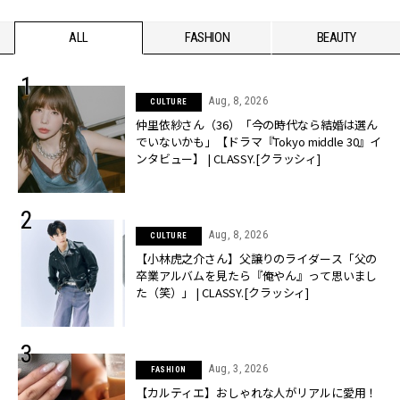
ALL
FASHION
BEAUTY
Aug, 8, 2026
CULTURE
仲里依紗さん（36）「今の時代なら結婚は選ん
でいないかも」【ドラマ『Tokyo middle 30』イ
ンタビュー】 | CLASSY.[クラッシィ]
Aug, 8, 2026
CULTURE
【小林虎之介さん】父譲りのライダース「父の
卒業アルバムを見たら『俺やん』って思いまし
た（笑）」 | CLASSY.[クラッシィ]
Aug, 3, 2026
FASHION
【カルティエ】おしゃれな人がリアルに愛用！