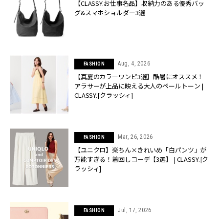
【CLASSY.お仕事名品】収納力のある優秀バッ
グ&スマホショルダー3選
Aug, 4, 2026
FASHION
【真夏のカラーワンピ3選】酷暑にオススメ！
アラサーが上品に映える大人のペールトーン |
CLASSY.[クラッシィ]
Mar, 26, 2026
FASHION
【ユニクロ】楽ちん×きれいめ「白パンツ」が
万能すぎる！着回しコーデ【3選】 | CLASSY.[ク
ラッシィ]
Jul, 17, 2026
FASHION