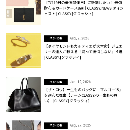
【7月19日の最強開運日】に新調したい！ 最旬
財布＆カードケース8選｜CLASSY. NEWS ダイジ
ェスト | CLASSY.[クラッシィ]
Aug, 2, 2026
FASHION
【ダイヤモンドもカルティエが大本命】ジュエ
リーの達人が教える「買って後悔しない」４選
| CLASSY.[クラッシィ]
Jan, 19, 2026
FASHION
【ザ・ロウ】一生ものバッグに「マルゴー15」
を選んだ理由【チームCLASSY.の一生もの買
い】 | CLASSY.[クラッシィ]
Aug, 27, 2025
FASHION