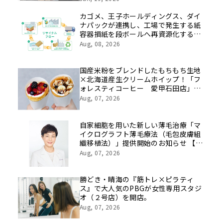
を社員の想いとともに振り返る特別映
像を公開！
カゴメ、王子ホールディングス、ダイ
ナパックが連携し、工場で発生する紙
容器損紙を段ボールへ再資源化する実
証を開始
Aug, 08, 2026
国産米粉をブレンドしたもちもち生地
×北海道産生クリームホイップ！「フ
ォレスティコーヒー 愛甲石田店」に
て、８月１７日（月）からクレープ販
Aug, 07, 2026
売を開始
自家細胞を用いた新しい薄毛治療「マ
イクログラフト薄毛療法（毛包皮膚組
織移植法）」提供開始のお知らせ 【医
療法人社団 青真会 青山エルクリニ
Aug, 07, 2026
ック】
勝どき・晴海の『筋トレ×ピラティ
ス』で大人気のPBGが女性専用スタジ
オ（２号店）を開店。
Aug, 07, 2026