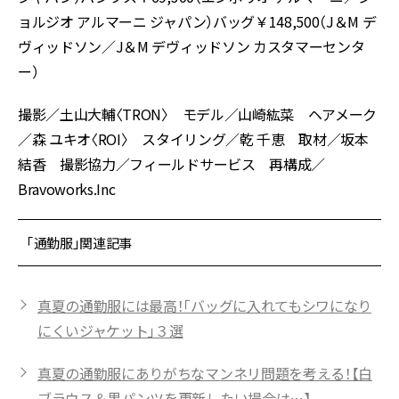
ョルジオ アルマーニ ジャパン）バッグ￥148,500（J＆M デ
ヴィッドソン／J＆M デヴィッドソン カスタマーセンタ
ー）
撮影／土山大輔〈TRON〉 モデル／山崎紘菜 ヘアメーク
／森 ユキオ〈ROI〉 スタイリング／乾 千恵 取材／坂本
結香 撮影協力／フィールドサービス 再構成／
Bravoworks.Inc
「通勤服」関連記事
真夏の通勤服には最高！「バッグに入れてもシワになり
にくいジャケット」３選
真夏の通勤服にありがちなマンネリ問題を考える！【白
ブラウス＆黒パンツを更新したい場合は…】