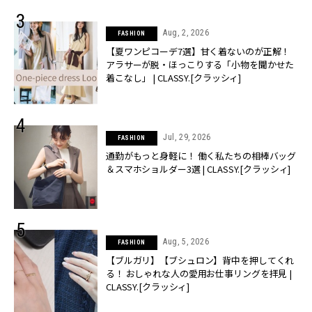
Aug, 2, 2026
FASHION
【夏ワンピコーデ7選】甘く着ないのが正解！
アラサーが脱・ほっこりする「小物を聞かせた
着こなし」 | CLASSY.[クラッシィ]
Jul, 29, 2026
FASHION
通勤がもっと身軽に！ 働く私たちの相棒バッグ
＆スマホショルダー3選 | CLASSY.[クラッシィ]
Aug, 5, 2026
FASHION
【ブルガリ】【ブシュロン】背中を押してくれ
る！ おしゃれな人の愛用お仕事リングを拝見 |
CLASSY.[クラッシィ]