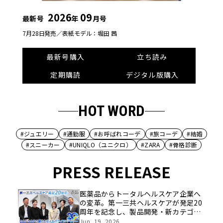
2026
09
最新号
年
月号
7月28日発売／
表紙モデル：堀田 茜
最新号購入
立ち読み
定期購読
デジタル版購入
HOT WORD
#ジュエリー
#通勤服
#お呼ばれコーデ
#旅コーデ
#結婚
#スニーカー
#UNIQLO（ユニクロ）
#ZARA
#骨格診断
PRESS RELEASE
医薬品からトータルヘルスケア企業へ
の変革。第一三共ヘルスケアが発足20
周年を記念し、製品開発・新カテゴリ
挑戦の舞台や旧社統合時のエピソード
Jun, 19, 2026