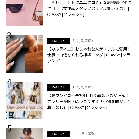
「それ、ホントにユニクロ？」な高揚感小物に
注目！【女性誌スタッフのリアル買い３選】 |
CLASSY.[クラッシィ]
Aug, 3, 2026
FASHION
【カルティエ】おしゃれな人がリアルに愛用！
仕事で自信をくれる相棒リング | CLASSY.[クラ
ッシィ]
Aug, 2, 2026
FASHION
【夏ワンピコーデ7選】甘く着ないのが正解！
アラサーが脱・ほっこりする「小物を聞かせた
着こなし」 | CLASSY.[クラッシィ]
Jul, 29, 2026
FASHION