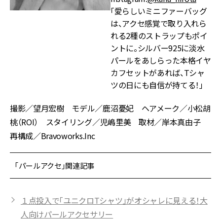
「愛らしいミニファーバッグ
は、アクセ感覚で取り入れら
れる2種のストラップもポイ
ントに。シルバー925に淡水
パールをあしらった本格イヤ
カフセットがあれば、Tシャ
ツの日にも自信が持てる！」
撮影／望月宏樹 モデル／鹿沼憂妃 ヘアメーク／小松胡
桃（ROI） スタイリング／児嶋里美 取材／岸本真由子
再構成／Bravoworks.Inc
「パールアクセ」関連記事
１点投入で「ユニクロTシャツ」がオシャレに見える！大
人向けパールアクセサリー