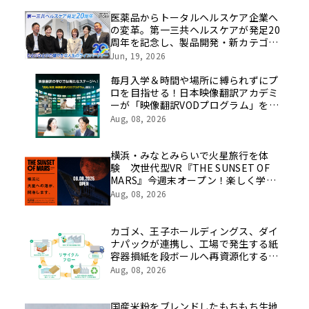
医薬品からトータルヘルスケア企業へ
の変革。第一三共ヘルスケアが発足20
周年を記念し、製品開発・新カテゴリ
挑戦の舞台や旧社統合時のエピソード
Jun, 19, 2026
を社員の想いとともに振り返る特別映
像を公開！
毎月入学＆時間や場所に縛られずにプ
ロを目指せる！日本映像翻訳アカデミ
ーが「映像翻訳VODプログラム」を
2026年10月より開講！
Aug, 08, 2026
横浜・みなとみらいで火星旅行を体
験 次世代型VR『THE SUNSET OF
MARS』今週末オープン！楽しく学べ
るパネル展やワークショップなど関連
Aug, 08, 2026
イベントも
カゴメ、王子ホールディングス、ダイ
ナパックが連携し、工場で発生する紙
容器損紙を段ボールへ再資源化する実
証を開始
Aug, 08, 2026
国産米粉をブレンドしたもちもち生地