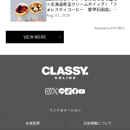
×北海道産生クリームホイップ！「フ
ォレスティコーヒー 愛甲石田店」に
て、８月１７日（月）からクレープ販
Aug, 07, 2026
売を開始
Powered by PR TIMES
VIEW MORE
インフォメーション
会員登録
広告掲載について