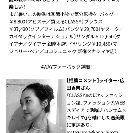
楽しい！
まだ暑いこの時季は季節小物で気分転換を。バッグ
￥8,800（アビステ／買えるCLASSY.）ブラウス
も
￥37,400（ソブ／フィルム）パンツ￥29,700（ヤヌーク／
カイタックインターナショナル）サンダル￥12,650（ダ
イアナ／ダイアナ 銀座本店）イヤリング￥10,450（マー
ジョリー・ベア／ココシュニック 新宿タカシマヤ店）
4WAYファーバッグ詳細！
【推薦コメント】ライター・広
田香奈さん
『CLASSY.』のほか、ファッシ
ョン誌、ファッション系WEB
メディアで活躍。「ハンサム×
キレイめ」を軸にした審美眼
に定評あり。
Instagram:
@kana_hirota