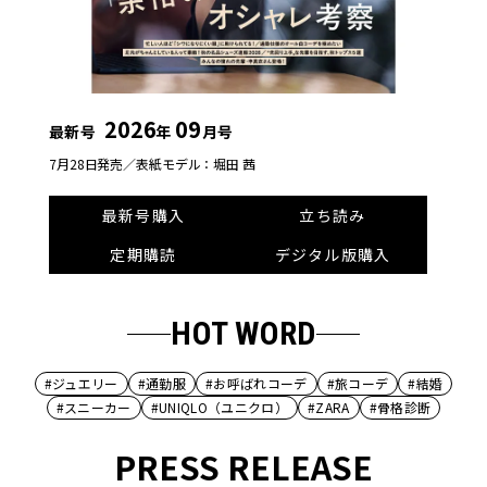
2026
09
最新号
年
月号
7月28日発売／
表紙モデル：堀田 茜
最新号購入
立ち読み
定期購読
デジタル版購入
HOT WORD
#ジュエリー
#通勤服
#お呼ばれコーデ
#旅コーデ
#結婚
#スニーカー
#UNIQLO（ユニクロ）
#ZARA
#骨格診断
PRESS RELEASE