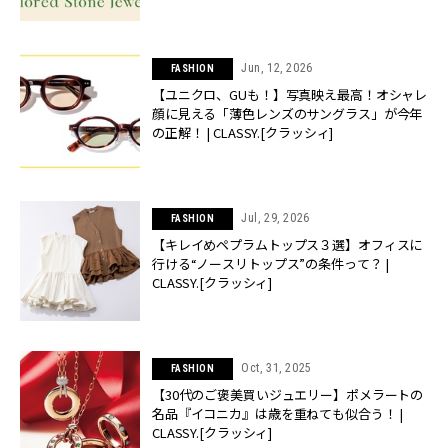
Jun, 12, 2026
FASHION
【ユニクロ、GUも！】写真映え最高！オシャレ
顔に見える「薄色レンズのサングラス」が今年
の正解！ | CLASSY.[クラッシィ]
Jul, 29, 2026
FASHION
【キレイめペプラムトップス３選】オフィスに
行ける“ノースリトップス”の条件って？ |
CLASSY.[クラッシィ]
Oct, 31, 2025
FASHION
【30代のご褒美買いジュエリー】ポメラートの
名品『イコニカ』は歳を重ねても似合う！ |
CLASSY.[クラッシィ]