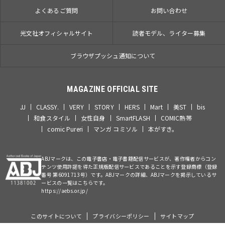
よくあるご質問
お問い合わせ
光文社オフィシャルサイト
読者モデル、ライター募集
ブラウザプッシュ通知について
MAGAZINE OFFICIAL SITE
JJ
CLASSY.
VERY
STORY
HERS
Mart
美ST
bis
和食スタイル
女性自身
SmartFLASH
COMIC熱帯
comic Pureri
マンガ コミソル
本がすき。
ABJマークは、この電子書店・電子書籍配信サービスが、著作権者からコン
テンツ使用許諾を得た正規版配信サービスであることを示す登録商標（登録
番号 第6091713号）です。ABJマークの詳細、ABJマークを掲示しているサ
ービスの一覧はこちらです。
https://aebs.or.jp/
このサイトについて
プライバシーポリシー
サイトマップ