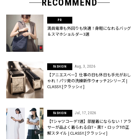
RECOMMEND
満員電車も外回りも快適！身軽になれるバッグ
＆スマホショルダー3選
Aug, 3, 2026
FASHION
【アニエスベー】仕事の日も休日も手元がおし
ゃれ！パリ発の洗練新作ウォッチ2シリーズ |
CLASSY.[クラッシィ]
Jul, 17, 2026
FASHION
【Tシャツコーデ7選】部屋着にならない！アラ
サーが品よく着られる白T・黒T・ロックTの正
解スタイル | CLASSY.[クラッシィ]