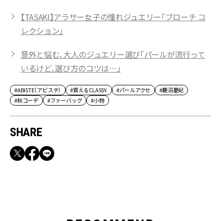
【TASAKI】アラサー女子の憧れジュエリー「ブローチ コ
レクション」
意外と悩む、大人のジュエリー選び「パールが流行って
いるけど、選び方のコツは…」
#ABISTE（アビステ）
#買えるCLASSY.
#パールアクセ
#鹿沼憂妃
#秋コーデ
#ファーバッグ
#小物
SHARE