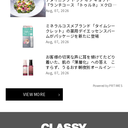
『ランチコース 「トゥルネ」×クロー
ド・モネ展 入館券付プラン』 販売
Aug, 07, 2026
ミネラルコスメブランド「タイムシー
クレット」の薬用デイエッセンスバー
ムがパッケージを新たに登場
Aug, 07, 2026
お客様の切実な声に耳を傾けてたどり
着いた、肌の「薄層化」への答え こ
すらず、うるおす朝夜別オールインワ
ン「ハルメク 薬用美肌液」が、さらな
Aug, 07, 2026
る高機能化を遂げてリニューアル！ 8
月7日より予約販売開始
Powered by PR TIMES
VIEW MORE