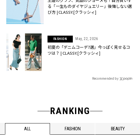
王道のグラフ、気品のショーメも！自分買いす
る「一生ものダイヤジュエリー」後悔しない選
び方 | CLASSY.[クラッシィ]
May, 22, 2026
FASHION
初夏の「デニムコーデ7選」今っぽく見せるコ
ツは？ | CLASSY.[クラッシィ]
Recommended by
RANKING
ALL
FASHION
BEAUTY