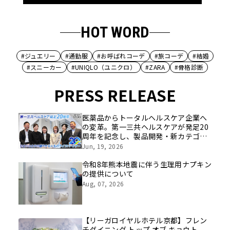
HOT WORD
#ジュエリー
#通勤服
#お呼ばれコーデ
#旅コーデ
#結婚
#スニーカー
#UNIQLO（ユニクロ）
#ZARA
#骨格診断
PRESS RELEASE
医薬品からトータルヘルスケア企業へ
の変革。第一三共ヘルスケアが発足20
周年を記念し、製品開発・新カテゴリ
挑戦の舞台や旧社統合時のエピソード
Jun, 19, 2026
を社員の想いとともに振り返る特別映
像を公開！
令和8年熊本地震に伴う生理用ナプキン
の提供について
Aug, 07, 2026
【リーガロイヤルホテル京都】フレン
チダイニング トップ オブ キョウト