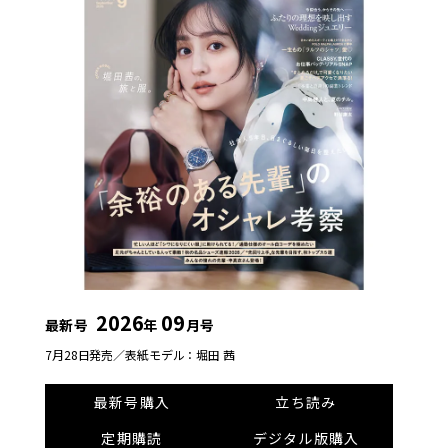
2026
09
最新号
年
月号
7月28日発売／
表紙モデル：堀田 茜
最新号購入
立ち読み
定期購読
デジタル版購入