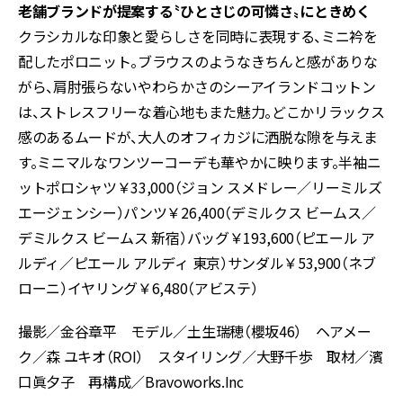
老舗ブランドが提案する〝ひとさじの可憐さ〟にときめく
クラシカルな印象と愛らしさを同時に表現する、ミニ衿を
配したポロニット。ブラウスのようなきちんと感がありな
がら、肩肘張らないやわらかさのシーアイランドコットン
は、ストレスフリーな着心地もまた魅力。どこかリラックス
感のあるムードが、大人のオフィカジに洒脱な隙を与えま
す。ミニマルなワンツーコーデも華やかに映ります。半袖ニ
ットポロシャツ￥33,000（ジョン スメドレー／リーミルズ
エージェンシー）パンツ￥26,400（デミルクス ビームス／
デミルクス ビームス 新宿）バッグ￥193,600（ピエール ア
ルディ／ピエール アルディ 東京）サンダル￥53,900（ネブ
ローニ）イヤリング￥6,480（アビステ）
撮影／金谷章平 モデル／土生瑞穂（櫻坂46） ヘアメー
ク／森 ユキオ（ROI） スタイリング／大野千歩 取材／濱
口眞夕子 再構成／Bravoworks.Inc