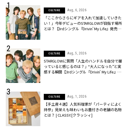
Aug, 6, 2026
CULTURE
「ここからさらにギアを入れて加速していきた
い！」今年デビューのSTARGLOWが目指す場所
とは？【3rdシングル『Drivin' My Life』発売】 |
CLASSY.[クラッシィ]
Aug, 5, 2026
CULTURE
STARGLOWに質問「人生のハンドルを自分で握
っていると感じるのは？」“大️人になった”と実
感する瞬間【3rdシングル『Drivin' My Life』発
売】 | CLASSY.[クラッシィ]
Aug, 1, 2026
CULTURE
【手土産４選】人気料理家が「パーティによく
持参」見栄えも味わいもお墨付きの老舗の名物
とは？ | CLASSY.[クラッシィ]