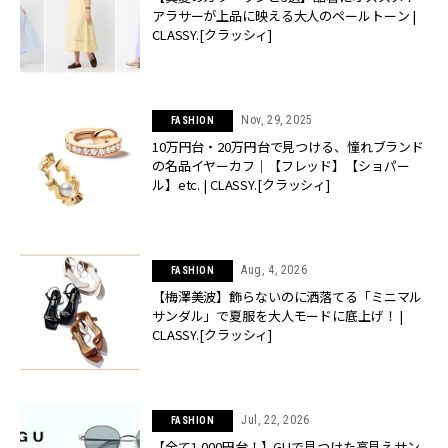
アラサーが上品に映える大人のペールトーン |
CLASSY.[クラッシィ]
Nov, 29, 2025
FASHION
10万円台・20万円台で見つける、憧れブランド
の名品イヤーカフ｜【フレッド】【ショパー
ル】etc. | CLASSY.[クラッシィ]
Aug, 4, 2026
FASHION
【梅澤美波】飾らないのに洒落てる「ミニマル
サンダル」で夏服を大人モードに底上げ！ |
CLASSY.[クラッシィ]
Jul, 22, 2026
FASHION
【全て1,000円台！】GUで見つけた高見えサン