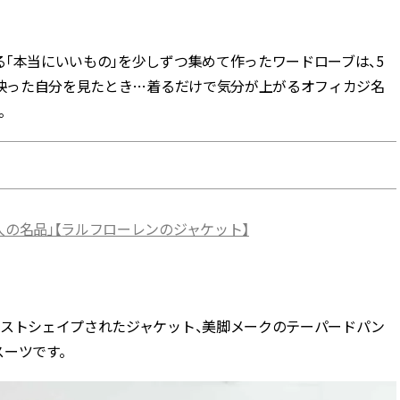
BEAUTY
「本当にいいもの」を少しずつ集めて作ったワードローブは、5
に映った自分を見たとき…着るだけで気分が上がるオフィカジ名
Aug, 5, 2026
Feb,
BEAUTY
WEDDING
。
夏の深刻なくすみ・色ムラにア
結婚式に黒ドレス
プローチ！【透明感を底上げ】
ばれで失敗しない
神コスメ３選 | CLASSY.[クラッシ
ーを解説 | CLASS
ィ]
Aug, 5, 2026
Aug,
BEAUTY
WEDDING
人の名品」【ラルフローレンのジャケット】
忙しい毎日に「うるおいター
【結婚指輪】人気
ボ」を。新【SOFINA BASIC＋】
ング22選｜20〜3
のお手入れでうるおってなめら
エピソードも | CLA
かな肌を目指す | CLASSY.[クラッ
ィ]
シィ]
エストシェイプされたジャケット、美脚メークのテーパードパン
Aug, 5, 2026
Jun,
BEAUTY
WEDDING
ーツです。
ユニクロ名品も！日焼け対策ガ
【一生ものジュエ
チ勢の「ないと無理」なアイテ
存在感が際立つ！
ムハック7選 | CLASSY.[クラッシ
「トゥギャザー」