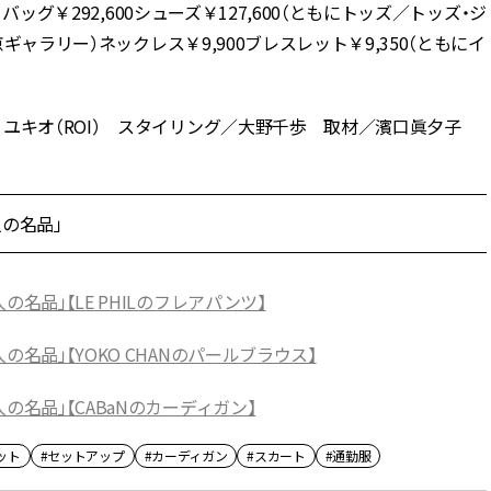
バッグ￥292,600シューズ￥127,600（ともにトッズ／トッズ・ジ
京ギャラリー）ネックレス￥9,900ブレスレット￥9,350（ともにイ
 ユキオ（ROI） スタイリング／大野千歩 取材／濱口眞夕子
の名品」
名品」【LE PHILのフレアパンツ】
名品」【YOKO CHANのパールブラウス】
の名品」【CABaNのカーディガン】
ット
#セットアップ
#カーディガン
#スカート
#通勤服