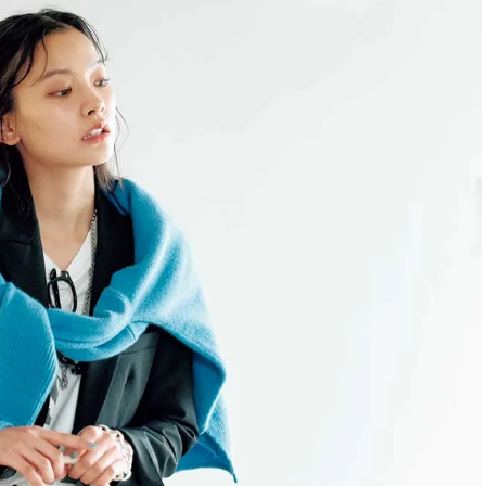
ィ]
目 | CLASSY.[クラ
Nov, 17, 2025
Mar,
BEAUTY
WEDDING
【落ちない名品リップ10選】塗
【ティファニー】
り直しできない・皮むけしやす
び目”モチーフの
いetc.悩みをクリア | CLASSY.[ク
本命 | CLASSY.[
ラッシィ]
Aug, 4, 2026
Dec,
BEAUTY
WEDDING
【猛暑ダメージ】はまずリセッ
【結婚式のお呼ば
ト！30代の夏枯れ肌を救う「先
事情】アンテプリマ、
回りエイジングケア」美容液3選
「小さくても収納
| CLASSY.[クラッシィ]
件！ | CLASSY.[
Jul, 30, 2026
Mar,
BEAUTY
WEDDING
【30代のヘアスタイル】じわじ
ワンピより新鮮！
わ人気「姫カット」ってどんな
プス×パンツ」の
ヘア？今支持されている理由っ
れコーデ【7選】 | C
て？ | CLASSY.[クラッシィ]
ッシィ]