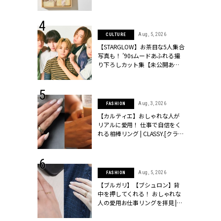
ッシィ]
物とは？ | CLASSY.[クラッシィ]
 28, 2026
Aug, 5, 2026
CULTURE
結婚指輪は“結
【STARGLOW】お茶目な5人集合
最愛リングが大
写真も！ ’90sムードあふれる撮
クラッシィ]
り下ろしカット集【未公開あ
り】 | CLASSY.[クラッシィ]
 24, 2025
Aug, 3, 2026
FASHION
れバッグ最新
【カルティエ】おしゃれな人が
プラダetc.
リアルに愛用！ 仕事で自信をく
力あり」が条
れる相棒リング | CLASSY.[クラッ
クラッシィ]
シィ]
 6, 2026
Aug, 5, 2026
FASHION
「レーストッ
【ブルガリ】【ブシュロン】背
結婚式お呼ば
中を押してくれる！ おしゃれな
LASSY.[クラ
人の愛用お仕事リングを拝見 |
CLASSY.[クラッシィ]