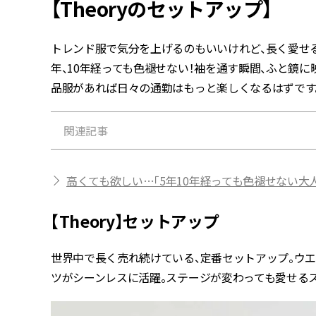
【Theoryのセットアップ】
トレンド服で気分を上げるのもいいけれど、長く愛せる
年、10年経っても色褪せない！袖を通す瞬間、ふと鏡
品服があれば日々の通勤はもっと楽しくなるはずです
関連記事
高くても欲しい…「5年10年経っても色褪せない大
【Theory】セットアップ
世界中で長く売れ続けている、定番セットアップ。ウ
ツがシーンレスに活躍。ステージが変わっても愛せるス