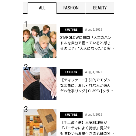
WEDDING
ALL
FASHION
BEAUTY
WEDDIN
 16, 2026
Aug, 5, 2026
CULTURE
はアリ？お呼
STARGLOWに質問「人生のハン
コーデ＆マナ
ドルを自分で握っていると感じ
Y.[クラッシィ]
るのは？」“大️人になった”と実
感する瞬間【3rdシングル
『Drivin' My Life』発売】 |
CLASSY.[クラッシィ]
 13, 2025
Aug, 4, 2026
FASHION
ブランドのリ
【ティファニー】知的でモダン
0代カップルの
な印象に。おしゃれな人が選ん
SSY.[クラッシ
だお仕事リング | CLASSY.[クラッ
シィ]
 30, 2026
Aug, 1, 2026
CULTURE
リー】1つでも
【手土産４選】人気料理家が
ポメラートの
「パーティによく持参」見栄え
シリーズに注
も味わいもお墨付きの老舗の名