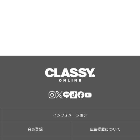
限定で催事出店中。催事限定の新商品
『バタークグロフ（オレンジ）』をご
用意してお待ちしております！
Aug, 07, 2026
インフォメーション
会員登録
広告掲載について