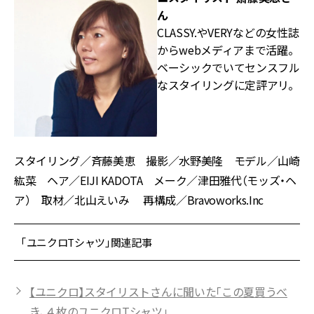
ん
CLASSY.やVERYなどの女性誌
からwebメディアまで活躍。
ベーシックでいてセンスフル
なスタイリングに定評アリ。
スタイリング／斉藤美恵 撮影／水野美隆 モデル／山崎
紘菜 ヘア／EIJI KADOTA メーク／津田雅代（モッズ・ヘ
ア） 取材／北山えいみ 再構成／Bravoworks.Inc
「ユニクロTシャツ」関連記事
【ユニクロ】スタイリストさんに聞いた「この夏買うべ
き、４枚のユニクロTシャツ」