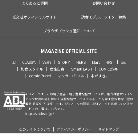
よくあるご質問
お問い合わせ
光文社オフィシャルサイト
読者モデル、ライター募集
ブラウザプッシュ通知について
MAGAZINE OFFICIAL SITE
JJ
CLASSY.
VERY
STORY
HERS
Mart
美ST
bis
和食スタイル
女性自身
SmartFLASH
COMIC熱帯
comic Pureri
マンガ コミソル
本がすき。
ABJマークは、この電子書店・電子書籍配信サービスが、著作権者からコン
テンツ使用許諾を得た正規版配信サービスであることを示す登録商標（登録
番号 第6091713号）です。ABJマークの詳細、ABJマークを掲示しているサ
ービスの一覧はこちらです。
https://aebs.or.jp/
このサイトについて
プライバシーポリシー
サイトマップ
©Kobunsha Co., Ltd. All Rights Reserved.