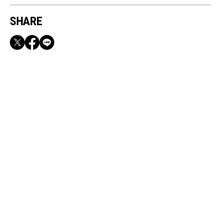
SHARE
RECOMMEND
満員電車も外回りも快適！身軽になれるバッグ
＆スマホショルダー3選
Mar, 29, 2026
FASHION