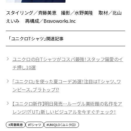
スタイリング／斉藤美恵 撮影／水野美隆 取材／北山
えいみ 再構成／Bravoworks.Inc
「ユニクロTシャツ」関連記事
ユニクロの白Tシャツがコスパ最強！スタッフ偏愛のイ
チ押し10選
「ユニクロ」を使った夏コーデ26選！注目はTシャツ、ワ
ンピース、ブラトップ!?
【ユニクロ新作】明日発売…ルーヴル美術館の名作をア
レンジ!?「UT」新しいビジュアルを今すぐチェック！
#斉藤美恵
#Tシャツ
#UNIQLO（ユニクロ）