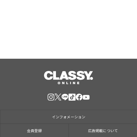
「NIC(ハート)RY」1stミニアルバム
「NIC(ハート)RY」をリリース！
Aug, 09, 2026
インフォメーション
会員登録
広告掲載について