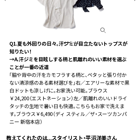
Q1.夏も外回りの日々。汗ジミが目立たないトップスが
知りたい！
→A.汗ジミを目眩しする柄と肌離れのいい素材を選ぶ
ことが一番の近道
「脇や背中の汗をカモフラする柄と、ペタッと張り付か
ま
ない清涼感のある素材選びを」右／エアリーな素材で黒
白ドットも涼しげに。お家洗い可能。ブラウス
￥24,200（エストネーション）左／肌離れのいいドライ
タッチの生地で暑い日も快適。こちらもお家で洗えま
す。ブラウス￥6,490（ディ スティル／ザ・スーツカンパ
ニー 新宿本店）
教えてくれたのは...スタイリスト・平沼洋美さん