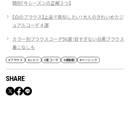
類別！今シーズンの正解３つ】
【白のブラウス】上品で真似したい！大人のきれいめカジ
ュアルコーデ４選
カラー別ブラウスコーデ56選｜甘すぎない白黒ブラウス
着こなしも
#ブラウス
#シャツ
#夏コーデ
#通勤服
#ベーシック
SHARE