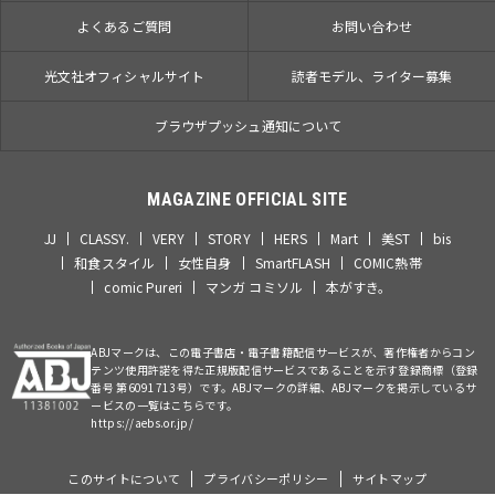
よくあるご質問
お問い合わせ
光文社オフィシャルサイト
読者モデル、ライター募集
ブラウザプッシュ通知について
MAGAZINE OFFICIAL SITE
JJ
CLASSY.
VERY
STORY
HERS
Mart
美ST
bis
和食スタイル
女性自身
SmartFLASH
COMIC熱帯
comic Pureri
マンガ コミソル
本がすき。
ABJマークは、この電子書店・電子書籍配信サービスが、著作権者からコン
テンツ使用許諾を得た正規版配信サービスであることを示す登録商標（登録
番号 第6091713号）です。ABJマークの詳細、ABJマークを掲示しているサ
ービスの一覧はこちらです。
https://aebs.or.jp/
このサイトについて
プライバシーポリシー
サイトマップ