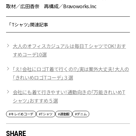
取材／広田香奈 再構成／Bravoworks.Inc
「Tシャツ」関連記事
大人のオフィスカジュアルは毎日ＴシャツでOK！おす
すめコーデ10選
「え！会社にロゴT着て行くの!?」実は案外大丈夫！大人の
「きれいめロゴTコーデ」３選
会社にも着て行きやすい！通勤向きの「万能きれいめT
シャツ」おすすめ５選
#キレイめコーデ
#Tシャツ
#通勤服
#デニム
SHARE