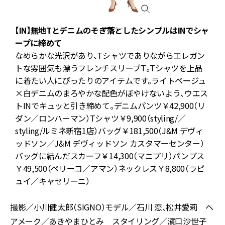
あ
【IN】無地Tとデニムのそぎ落としたシンプルはINでシャ
ープに締めて
なめらかな光沢があり、Tシャツでありながらエレガン
デ
トな雰囲気も漂うフレンチスリーブT。Tシャツを上品
ナ
に着たい人にぴったりのアイテムです。ライトベージュ
ッ
×白デニムのまろやかな配色がぼやけないよう、ウエス
トINでキュッと引き締めて。デニムパンツ￥42,900（リ
テ
ダン／ロンハーマン）Tシャツ￥9,900（styling/／
ズ
styling/ルミネ新宿1店）バッグ￥181,500（J&M デヴィ
ン
ッドソン／J&M デヴィッドソン カスタマーセンター）
バッグに結んだスカーフ￥14,300（マニプリ）パンプス
￥49,500（ペリーコ／アマン）ネックレス￥8,800（ラピ
ュイ／キャセリーニ）
撮影／小川健太郎（SIGNO）モデル／石川 恋、松井愛莉 ヘ
アメーク／あきやまひとみ スタイリング／濱口沙世子