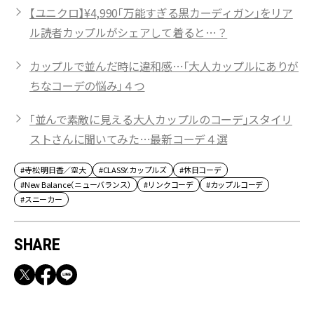
【ユニクロ】¥4,990「万能すぎる黒カーディガン」をリア
ル読者カップルがシェアして着ると…？
カップルで並んだ時に違和感…「大人カップルにありが
ちなコーデの悩み」４つ
「並んで素敵に見える大人カップルのコーデ」スタイリ
ストさんに聞いてみた…最新コーデ４選
#寺松 明日香／空大
#CLASSY.カップルズ
#休日コーデ
#New Balance（ニューバランス）
#リンクコーデ
#カップルコーデ
#スニーカー
SHARE