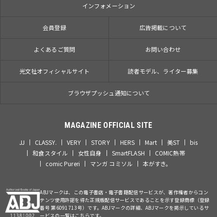
インフォメーション
会員登録
広告掲載について
よくあるご質問
お問い合わせ
光文社オフィシャルサイト
読者モデル、ライター募集
ブラウザプッシュ通知について
MAGAZINE OFFICIAL SITE
JJ
CLASSY.
VERY
STORY
HERS
Mart
美ST
bis
和食スタイル
女性自身
SmartFLASH
COMIC熱帯
comic Pureri
マンガ コミソル
本がすき。
ABJマークは、この電子書店・電子書籍配信サービスが、著作権者からコン
テンツ使用許諾を得た正規版配信サービスであることを示す登録商標（登録
番号 第6091713号）です。ABJマークの詳細、ABJマークを掲示しているサ
ービスの一覧はこちらです。