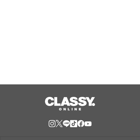
相談受付を開始
Aug, 09, 2026
『野田クリの野望～ゲーム天下統一へ
の道～』東京ゲームショウ2026へ2年
連続出陣！開発中の番組オリジナルゲ
ームを世界最速体験！失敗したら即
Aug, 09, 2026
「打ち首」！？しんや＆青木マッチョ
参加のイベントも開催！