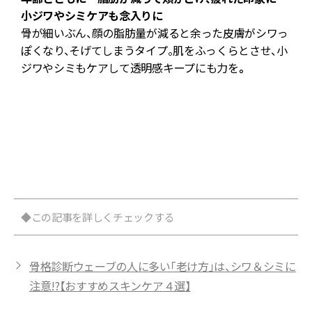
入
小ジワやシミケアも念入りに
骨が細いぶん、顔の脂肪量が減ると余った皮膚がシワっ
ぽくなり、そげてしまうタイプ。肌をふっくらとさせ、小
パ
ジワやシミもケアして透明感キープにも力を
。
）
ミ
ル
デ
◆この記事を詳しくチェックする
骨格診断ウェーブの人に多い「老け方」は、シワ＆シミに
注意!?【おすすめスキンケア４選】