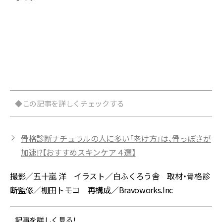
ン
花
ク
㎖
◆この記事を詳しくチェックする
骨格診断ナチュラルの人に多い「老け方」は、骨っぽさが
加速!?【おすすめスキンケア４選】
撮影／五十嵐 洋 イラスト／白ふくろう舎 取材・骨格診
断監修／棚田トモコ 再構成／Bravoworks.Inc
記事を詳しく見る！