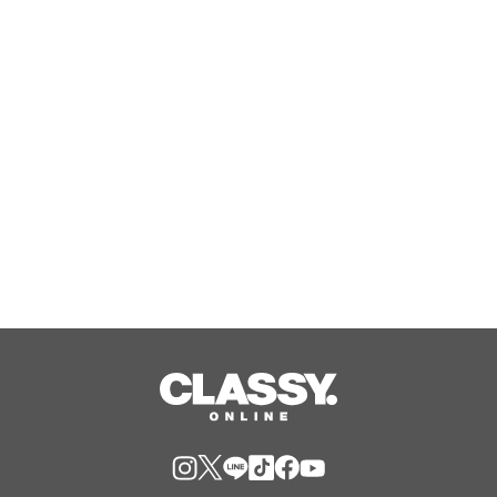
開25周年記念！ ニュージーランド最
高峰のシングルモルト、POKENO(ポケ
ノ)より 数量限定ウイスキー「リング
Aug, 06, 2026
ベアラー」が誕生
ジャングリア沖縄 ゲストの多様な旅
スタイルに応えたチケットラインアッ
プ拡充 余すことなく魅力を堪能する
「ロイヤルチケット」新登場
Aug, 06, 2026