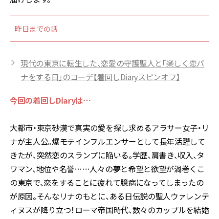
昨日までの話
現代の東京に転生した、恋愛の守護聖人と「楽しく恋バ
ナをする日」のコーデ【着回しDiaryスピンオフ】
今回の着回しDiaryは…
大都市・東京砂漠で真実の愛を探し求めるアラサー女子・リ
ナが主人公。爆モテインフルエンサーとして長年活躍して
きたが、突然恋のスランプに陥いる。学歴、肩書き、収入、タ
ワマン、地位や名誉……人々の夢と希望と欲望が渦巻くこ
の東京で、恋をすることに疲れて臆病になってしまったの
が原因。そんなリナのもとに、ある日伝説の聖人ウァレンテ
ィヌスが降り立つ！ローマ帝国時代、数々のカップルを結婚