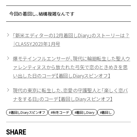
今回の着回し、結構複雑なんです
「新米エディターの12月着回しDiary」のストーリーは？
｜CLASSY.2023年1月号
爆モテインフルエンサーが、現代に輪廻転生した聖人ウ
ァレンティヌスから放たれた弓矢で恋のときめきを思
い出した日のコーデ【着回しDiaryスピンオフ】
現代の東京に転生した、恋愛の守護聖人と「楽しく恋バ
ナをする日」のコーデ【着回しDiaryスピンオフ】
#着回しDiaryスピンオフ
#秋冬コーデ
#着回しDiary
#着回し
SHARE