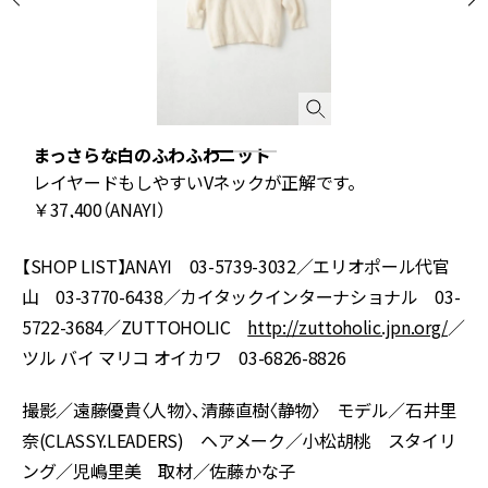
まっさらな白のふわふわニット
レイヤードもしやすいVネックが正解です。
￥37,400（ANAYI）
【SHOP LIST】ANAYI 03-5739-3032／エリオポール代官
山 03-3770-6438／カイタックインターナショナル 03-
5722-3684／ZUTTOHOLIC
http://zuttoholic.jpn.org/
／
ツル バイ マリコ オイカワ 03-6826-8826
撮影／遠藤優貴〈人物〉、清藤直樹〈静物〉 モデル／石井里
奈(CLASSY.LEADERS) ヘアメーク／小松胡桃 スタイリ
ング／児嶋里美 取材／佐藤かな子