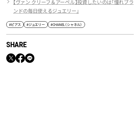
【ヴァン クリーフ＆アーペル】投資したいのは「憧れブラ
ンドの毎日使えるジュエリー」
#ピアス
#ジュエリー
#CHANEL（シャネル）
SHARE
RECOMMEND
【CLASSY.お仕事名品】収納力のある優秀バッ
グ&スマホショルダー3選