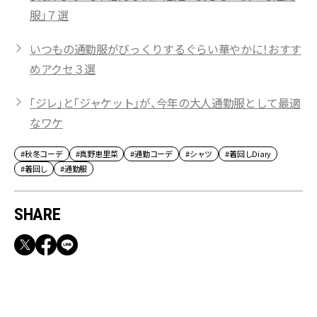
服」７選
いつもの通勤服がびっくりするぐらい華やかに！おすす
めアクセ３選
「ジレ」と「ジャケット」が、今年の大人通勤服として最適
なワケ
#秋冬コーデ
#真野恵里菜
#通勤コーデ
#シャツ
#着回しDiary
#着回し
#通勤服
SHARE