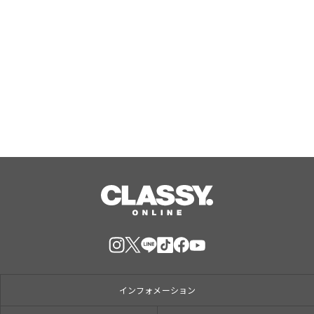
勝どき・晴海の『筋トレ×ピラティ
ス』で大人気のPBGが女性専用スタジ
オ（２号店）を開店。
Aug, 07, 2026
インフォメーション