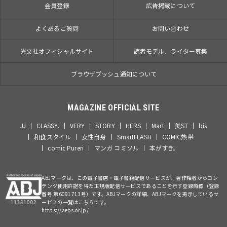
会員登録
広告掲載について
よくあるご質問
お問い合わせ
光文社オフィシャルサイト
読者モデル、ライター募集
ブラウザプッシュ通知について
MAGAZINE OFFICIAL SITE
JJ
CLASSY.
VERY
STORY
HERS
Mart
美ST
bis
和食スタイル
女性自身
SmartFLASH
COMIC熱帯
comic Pureri
マンガ コミソル
本がすき。
ABJマークは、この電子書店・電子書籍配信サービスが、著作権者からコン
テンツ使用許諾を得た正規版配信サービスであることを示す登録商標（登録
番号 第6091713号）です。ABJマークの詳細、ABJマークを掲示しているサ
ービスの一覧はこちらです。
https://aebs.or.jp/