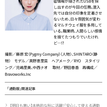
密情報が隠されたUSBを探
し出すのが今回の任務。潜入
先では自分の印象を定着させ
ないため、日々雰囲気が変わ
るマルチウェイ服を多用して
いる。職業柄、人間らしい感情
を捨てたつもりでいたけれ
ど…!?
撮影／藤原 宏（Pygmy Company）〈人物〉、SHINTARO〈静
物〉 モデル／真野恵里菜 ヘアメーク／RYO スタイリ
ング／児嶋里美、中西ナオ 取材／野田春香 再構成／
Bravoworks.Inc
「通勤服」関連記事
【明日も寒い】本格的な秋に活躍！「安心して使える通勤