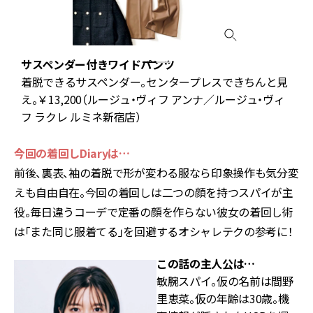
サスペンダー付きワイドパンツ
着脱できるサスペンダー。センタープレスできちんと見
え。￥13,200（ルージュ・ヴィフ アンナ／ルージュ・ヴィ
フ ラクレ ルミネ新宿店）
今回の着回しDiaryは…
前後、裏表、袖の着脱で形が変わる服なら印象操作も気分変
えも自由自在。今回の着回しは二つの顔を持つスパイが主
役。毎日違うコーデで定番の顔を作らない彼女の着回し術
は「また同じ服着てる」を回避するオシャレテクの参考に！
この話の主人公は…
敏腕スパイ。仮の名前は間野
里恵菜。仮の年齢は30歳。機