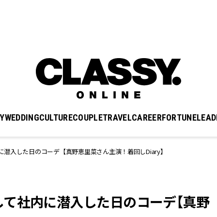
Y
WEDDING
CULTURE
COUPLE
TRAVEL
CAREER
FORTUNE
LEAD
潜入した日のコーデ【真野恵里菜さん主演！着回しDiary】
して社内に潜入した日のコーデ【真野