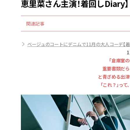
恵里菜さん主演！着回しDiary】
関連記事
ベージュのコートにデニムで11月の大人コーデ【着回し
1
「倉庫室の
重要書類だら
と青ざめる出津
「これ？」って