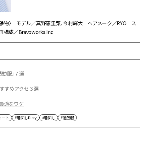
NTARO〈静物〉 モデル／真野恵里菜、今村輝大 ヘアメーク／RYO ス
ravoworks.Inc
通勤服」７選
すすめアクセ３選
て最適なワケ
カート
#着回しDiary
#着回し
#通勤服