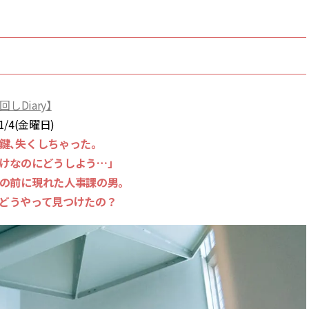
BEAUTY
Aug, 5, 2026
Feb,
BEAUTY
WEDDING
忙しい毎日に「うるおいター
結婚式に黒ドレス
ボ」を。新【SOFINA BASIC＋】
ばれで失敗しない
Diary】
のお手入れでうるおってなめら
ーを解説 | CLASS
1/4(金曜日)
かな肌を目指す | CLASSY.[クラッ
シィ]
鍵、失くしちゃった。
けなのにどうしよう…」
Aug, 6, 2026
Aug,
BEAUTY
WEDDING
の前に現れた人事課の男。
【ヘアアクセ6選】手抜きに見え
【結婚指輪】人気
ない！アラサーのまとめ髪が垢
ング22選｜20〜3
、どうやって見つけたの？
抜ける「即戦力アクセ」たち |
エピソードも | CLA
CLASSY.[クラッシィ]
ィ]
Aug, 5, 2026
Jun,
BEAUTY
WEDDING
ユニクロ名品も！日焼け対策ガ
【一生ものジュエ
チ勢の「ないと無理」なアイテ
存在感が際立つ！
ムハック7選 | CLASSY.[クラッシ
「トゥギャザー」