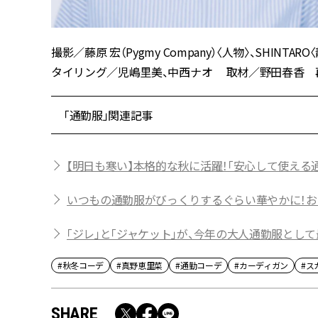
撮影／藤原 宏（Pygmy Company）〈人物〉、SHI
タイリング／児嶋里美、中西ナオ 取材／野田春香 再構成／B
「通勤服」関連記事
【明日も寒い】本格的な秋に活躍！「安心して使える
いつもの通勤服がびっくりするぐらい華やかに！お
「ジレ」と「ジャケット」が、今年の大人通勤服とし
#秋冬コーデ
#真野恵里菜
#通勤コーデ
#カーディガン
#ス
SHARE