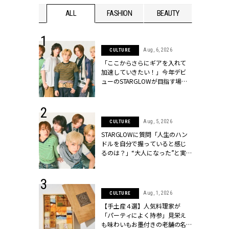
WEDDING
ALL
FASHION
BEAUTY
WEDDIN
 16, 2026
Aug, 6, 2026
CULTURE
はアリ？お呼
「ここからさらにギアを入れて
コーデ＆マナ
加速していきたい！」今年デビ
Y.[クラッシィ]
ューのSTARGLOWが目指す場所
とは？【3rdシングル『Drivin' My
Life』発売】 | CLASSY.[クラッシ
ィ]
 13, 2025
Aug, 5, 2026
CULTURE
ブランドのリ
STARGLOWに質問「人生のハン
0代カップルの
ドルを自分で握っていると感じ
SSY.[クラッシ
るのは？」“大️人になった”と実
感する瞬間【3rdシングル
『Drivin' My Life』発売】 |
CLASSY.[クラッシィ]
 30, 2026
Aug, 1, 2026
CULTURE
リー】1つでも
【手土産４選】人気料理家が
ポメラートの
「パーティによく持参」見栄え
シリーズに注
も味わいもお墨付きの老舗の名