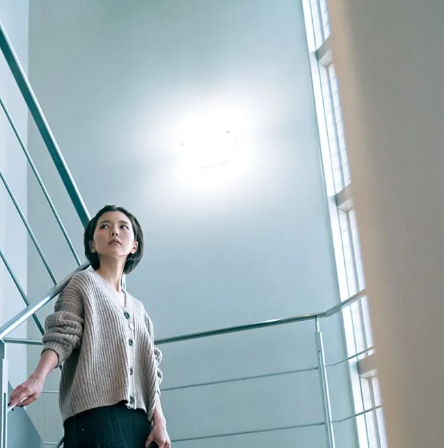
ィ]
目 | CLASSY.[クラ
Nov, 17, 2025
Mar,
BEAUTY
WEDDING
【落ちない名品リップ10選】塗
【トレンドの巻き
り直しできない・皮むけしやす
式ゲスト服の鉄板
いetc.悩みをクリア | CLASSY.[ク
ンピ”は『スカー
ラッシィ]
正解！ | CLASSY.
Aug, 7, 2026
Aug,
BEAUTY
WEDDING
冷房・紫外線etc...「夏の隠れ乾
20万円台〜【カル
燥」を防ぐ【ベタつかない名品
ング４選】ラブ、トリ
クリーム】3選＜30代のベストコ
を『マリッジ』に
スメ＞ | CLASSY.[クラッシィ]
ます！ | CLASSY.
Jul, 13, 2026
Mar,
BEAUTY
WEDDING
朝の“寝ぐせ直し”はもういらな
失敗しない“ゲスト
い！夜に仕込む「ヘアケア家
リー】にある！結
電」3選 | CLASSY.[クラッシィ]
にも使える上質ベー
CLASSY.[クラッシ