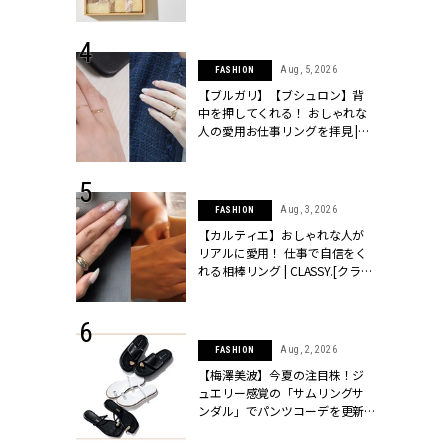
ッシィ]
物とは？ | CLASSY.[クラッシィ]
 24, 2026
Aug, 5, 2026
FASHION
方３選】結婚
【ブルガリ】【ブシュロン】背
“シンプル黒ワ
中を押してくれる！ おしゃれな
フ』で盛るのが
人の愛用お仕事リングを拝見 |
[クラッシィ]
CLASSY.[クラッシィ]
 18, 2025
Aug, 3, 2026
FASHION
ティエ人気リ
【カルティエ】おしゃれな人が
ニティetc.
リアルに愛用！ 仕事で自信をく
選ぶ人増えて
れる相棒リング | CLASSY.[クラッ
[クラッシィ]
シィ]
 24, 2026
Aug, 2, 2026
FASHION
服”は【セオ
【梅澤美波】今夏の注目株！ジ
婚式にも仕事
ュエリー感覚の「サムリングサ
シック４選 |
ンダル」でパンツコーデを更新 |
ィ]
CLASSY.[クラッシィ]