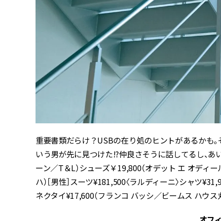
重要書類だらけ？USBの在り処のヒントがあるかも
いう男が先に見つけた!?仲良さそうに話してるし、あい
ーン／T＆L）シューズ￥19,800（オデット エ オディ
ハ）［男性］スーツ¥181,500〈ラルディーニ〉シャツ¥
ネクタイ¥17,600（フランコ バッシ／ビームス ハウ
オフ