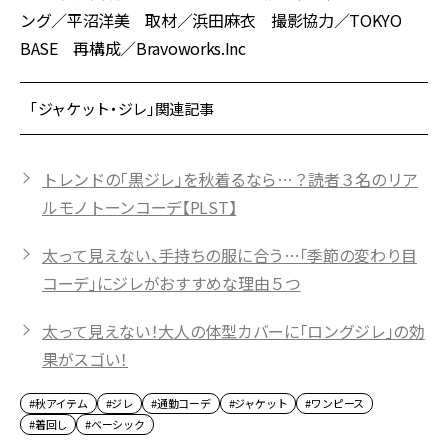
ング／平沼洋美 取材／浜田麻衣 撮影協力／TOKYO
BASE 再構成／Bravoworks.Inc
「ジャケット・ジレ」関連記事
トレンドの「黒ジレ」を秋着るなら…？読者３名のリア
ルモノトーンコーデ【PLST】
太って見えない、手持ちの服に合う…「季節の変わり目
コーデ」にジレがおすすめな理由５つ
太って見えない！大人の体型カバーに「ロングジレ」の効
果がスゴい！
#秋アイテム
#ジレ
#通勤コーデ
#ジャケット
#ワンピース
#着回し
#ベーシック