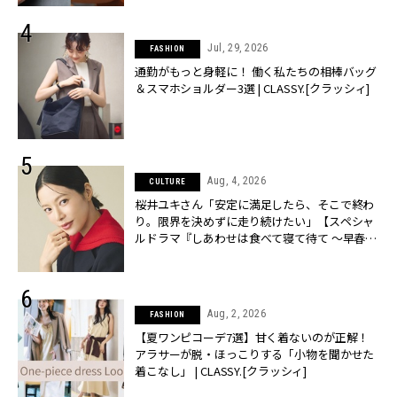
Jul, 29, 2026
FASHION
通勤がもっと身軽に！ 働く私たちの相棒バッグ
＆スマホショルダー3選 | CLASSY.[クラッシィ]
Aug, 4, 2026
CULTURE
桜井ユキさん「安定に満足したら、そこで終わ
り。限界を決めずに走り続けたい」【スペシャ
ルドラマ『しあわせは食べて寝て待て ～早春の
養生編～』】 | CLASSY.[クラッシィ]
Aug, 2, 2026
FASHION
【夏ワンピコーデ7選】甘く着ないのが正解！
アラサーが脱・ほっこりする「小物を聞かせた
着こなし」 | CLASSY.[クラッシィ]