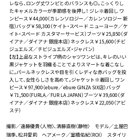
マ
レなら、ロング丈ワンピとのバランスも◎。こっくりし
たキャメルカラーが季節感を後押し！ ジレ※着回し ワ
ンピース￥44,000（カレンソロジー／カレンソロジー 新
マ
宿）バッグ￥58,300（ケイト・スペード ニューヨーク／ケ
イト・スペード カスタマーサービス）ブーツ￥25,850（ダ
め
イアナ／ダイアナ 銀座本店）ネックレス￥15,600（チビ
）
ジュエルズ／チビジュエルズ・ジャパン）
【左】上品なストライプ柄のシャツワンピは、キレのいい
黒ジャケットを羽織ることでよりスマートな着こなし
に。パールネックレスや目を引くレディな赤バッグを投
入して、女性らしさを高めて。ジャケット※着回し ワン
ピース￥97,900（ebure／ebure GINZA SIX店）バッグ
￥71,500（FURLA／FUR LA JAPAN）ブーツ￥39,600（ダ
イアナ／ダイアナ 銀座本店）ネックレス￥22,050（アビ
ステ）
撮影／遠藤優貴〈人物〉、清藤直樹〈静物〉 モデル／土屋巴
瑞季、松井愛莉 ヘアメーク／室橋佑紀（ROI） スタイリ