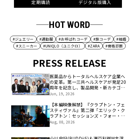
定期購読
デジタル版購入
HOT WORD
#ジュエリー
#通勤服
#お呼ばれコーデ
#旅コーデ
#結婚
#スニーカー
#UNIQLO（ユニクロ）
#ZARA
#骨格診断
PRESS RELEASE
医薬品からトータルヘルスケア企業へ
の変革。第一三共ヘルスケアが発足20
周年を記念し、製品開発・新カテゴリ
挑戦の舞台や旧社統合時のエピソード
Jun, 19, 2026
を社員の想いとともに振り返る特別映
像を公開！
【本編映像解禁】『クラプトン・フェ
スティヴァル』第二弾「エリック・ク
ラプトン：セッションズ・フォー・ロ
バート・ジョンソン2004」8/21（金）
Aug, 08, 2026
公開まであと２週！
小川史記(BUDDiiS)＆瀬戸利樹W主演