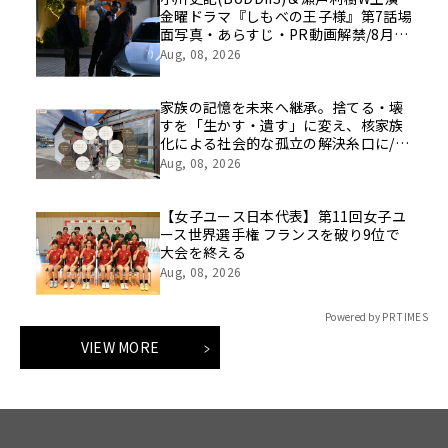
金曜ドラマ『しもべの王子様』第7話場
面写真・あらすじ・PR動画解禁/8月14
日(金)よる11時～放送
Aug, 08, 2026
家族の記憶を未来へ継承。捨てる・壊
すを「生かす・遺す」に変え、核家族
化による社会的な孤立の解決糸口に/家
族の思い出をVRで保存する「ハウスト
Aug, 08, 2026
ーリー」サービス開始
【女子ユース日本代表】第11回女子ユ
ース世界選手権 フランスを破り9位で
大会を終える
Aug, 08, 2026
Powered by PR TIMES
VIEW MORE