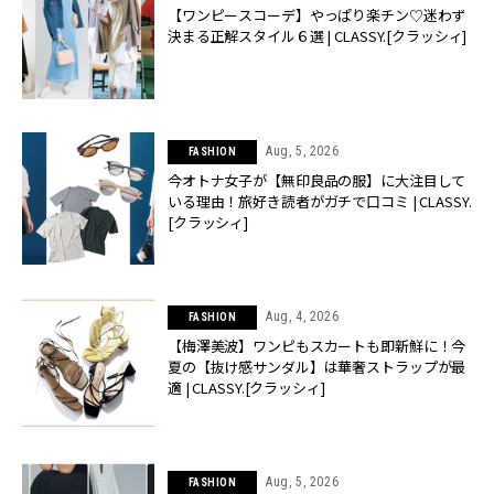
【ワンピースコーデ】やっぱり楽チン♡迷わず
決まる正解スタイル６選 | CLASSY.[クラッシィ]
Aug, 5, 2026
FASHION
今オトナ女子が【無印良品の服】に大注目して
いる理由！旅好き読者がガチで口コミ | CLASSY.
[クラッシィ]
Aug, 4, 2026
FASHION
【梅澤美波】ワンピもスカートも即新鮮に！今
夏の【抜け感サンダル】は華奢ストラップが最
適 | CLASSY.[クラッシィ]
Aug, 5, 2026
FASHION