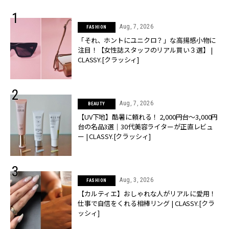
Aug, 7, 2026
FASHION
「それ、ホントにユニクロ？」な高揚感小物に
注目！【女性誌スタッフのリアル買い３選】 |
CLASSY.[クラッシィ]
Aug, 7, 2026
BEAUTY
【UV下地】酷暑に頼れる！ 2,000円台〜3,000円
台の名品3選｜30代美容ライターが正直レビュ
ー | CLASSY.[クラッシィ]
Aug, 3, 2026
FASHION
【カルティエ】おしゃれな人がリアルに愛用！
仕事で自信をくれる相棒リング | CLASSY.[クラ
ッシィ]