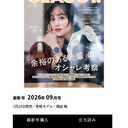
2026
09
最新号
年
月号
7月28日発売／
表紙モデル：堀田 茜
最新号購入
立ち読み