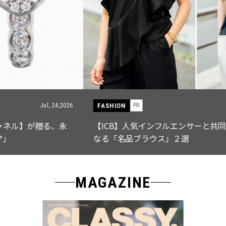
FASHION
PR
Jul, 15,2026
【ICB】人気インフルエンサーと共同制作! 週5で着たく
なる「名品ブラウス」２選
MAGAZINE