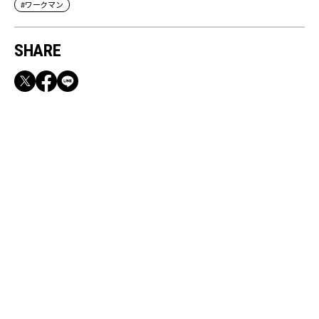
#ワークマン
SHARE
RECOMMEND
【CLASSY.お仕事名品】収納力のある優秀バッ
グ&スマホショルダー3選