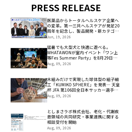
PRESS RELEASE
医薬品からトータルヘルスケア企業へ
の変革。第一三共ヘルスケアが発足20
周年を記念し、製品開発・新カテゴリ
挑戦の舞台や旧社統合時のエピソード
Jun, 19, 2026
を社員の想いとともに振り返る特別映
像を公開！
猛暑でも大型犬と快適に遊べる。
WHATAWONが室内イベント「ワン上
等Fes Summer Party」を8月29日開
催
Aug, 09, 2026
木組みだけで実現した球体型の組子細
工「KUMIKO SPHERE」を発表― 天皇
杯 JFA 第106回全日本サッカー選手権
大会の公式ビジュアルにも採用 ―
Aug, 09, 2026
としまさラボ株式会社、老化・代謝疾
患領域の共同研究・事業連携に関する
相談受付を開始
Aug, 09, 2026