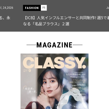
FASHION
PR
Jul, 15,2026
【ICB】人気インフルエンサーと共同制作! 週5で着たく
なる「名品ブラウス」２選
MAGAZINE