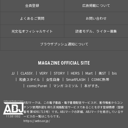
会員登録
広告掲載について
よくあるご質問
お問い合わせ
光文社オフィシャルサイト
読者モデル、ライター募集
ブラウザプッシュ通知について
MAGAZINE OFFICIAL SITE
JJ
CLASSY.
VERY
STORY
HERS
Mart
美ST
bis
和食スタイル
女性自身
SmartFLASH
COMIC熱帯
comic Pureri
マンガ コミソル
本がすき。
ABJマークは、この電子書店・電子書籍配信サービスが、著作権者からコン
テンツ使用許諾を得た正規版配信サービスであることを示す登録商標（登録
番号 第6091713号）です。ABJマークの詳細、ABJマークを掲示しているサ
ービスの一覧はこちらです。
https://aebs.or.jp/