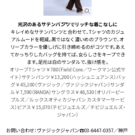
光沢のあるサテンパンツでリッチな着こなしに
り
キレイめなサテンパンツと合わせて、Tシャツのカジュ
す
アルムードを軽減。黒ではなく濃いめのブラウンで、オ
つ
リーブカラーを優しげに引き締めるのがコツです。あえ
の
てかっちりしたバッグを持てば、女らしさをキープでき
ます。足元は白のサンダルで、抜け感を。
サ
オリーブTシャツ￥780（Field Core／ワークマン公式サ
カ
イト）サテンパンツ￥13,200（ハッシュニュアンス）バッ
イ
グ￥45,100（ヴァジック／ヴァジックジャパン）サンダ
ル￥7,590（RANDA）サングラス￥46,530（オリバーピー
プルズ／ルックスオティカジャパン カスタマーサービ
ス）ピアス￥15,070（チビジュエルズ／チビジュエルズ・
ジャパン）
お問い合わせ：ヴァジックジャパン☎︎03-6447-0357／神戸