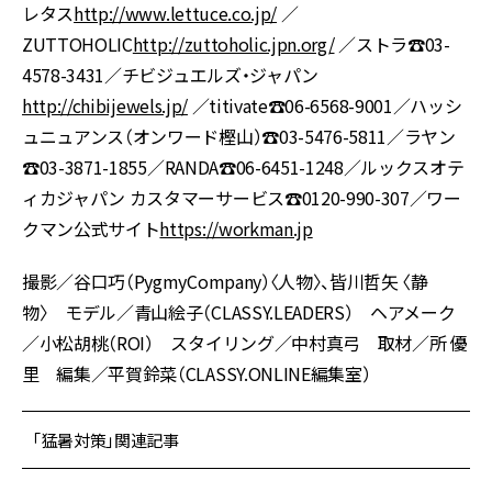
レタス
http://www.lettuce.co.jp/
／
ZUTTOHOLIC
http://zuttoholic.jpn.org/
／ストラ☎︎03-
4578-3431／チビジュエルズ・ジャパン
http://chibijewels.jp/
／titivate☎︎06-6568-9001／ハッシ
ュニュアンス（オンワード樫山）☎︎03-5476-5811／ラヤン
☎︎03-3871-1855／RANDA☎︎06-6451-1248／ルックスオテ
ィカジャパン カスタマーサービス☎︎0120-990-307／ワー
クマン公式サイト
https://workman.jp
撮影／谷口巧（PygmyCompany）〈人物〉、皆川哲矢 〈静
物〉 モデル／青山絵子（CLASSY.LEADERS） ヘアメーク
／小松胡桃（ROI） スタイリング／中村真弓 取材／所 優
里 編集／平賀鈴菜（CLASSY.ONLINE編集室）
「猛暑対策」関連記事