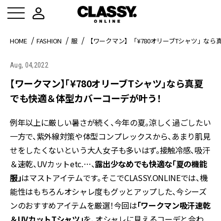
HOME
FASHION
服
【ワークマン】「¥780オリーブTシャツ」な
Aug, 04,2022
【ワークマン】「¥780オリーブTシャツ」なら真夏
でも快適＆体型カバーコーデが叶う！
例年以上に厳しい暑さが続く、今年の夏。涼しく過ごしたい
一方で、紫外線対策や体型コンプレックスから、あまり肌見
せをしたくないという大人女子も多いはず。接触冷感、吸汗
＆速乾、UVカットetc.…、
露出少なめでも快適な「夏の機能
服」
はマストアイテムです。そこでCLASSY.ONLINEでは、機
能性はもちろんオシャレ度もグッとアップした、今シーズ
ンのおすすめアイテムを厳選！今回は
「ワークマン吸汗速乾
＆UVカットTシャツ」
を、オシャレに見えるコーデと合わ