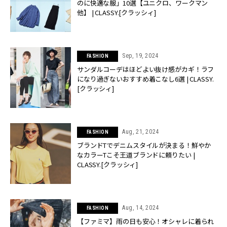
のに快適な服」10選【ユニクロ、ワークマン
他】 | CLASSY.[クラッシィ]
Sep, 19, 2024
FASHION
サンダルコーデはほどよい抜け感がカギ！ラフ
になり過ぎないおすすめ着こなし6選 | CLASSY.
[クラッシィ]
Aug, 21, 2024
FASHION
ブランドTでデニムスタイルが決まる！鮮やか
なカラーTこそ王道ブランドに頼りたい |
CLASSY.[クラッシィ]
Aug, 14, 2024
FASHION
【ファミマ】雨の日も安心！オシャレに着られ