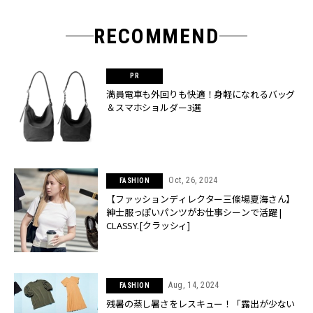
RECOMMEND
満員電車も外回りも快適！身軽になれるバッグ
＆スマホショルダー3選
Oct, 26, 2024
FASHION
【ファッションディレクター三條場夏海さん】
紳士服っぽいパンツがお仕事シーンで活躍 |
CLASSY.[クラッシィ]
Aug, 14, 2024
FASHION
残暑の蒸し暑さをレスキュー！「露出が少ない