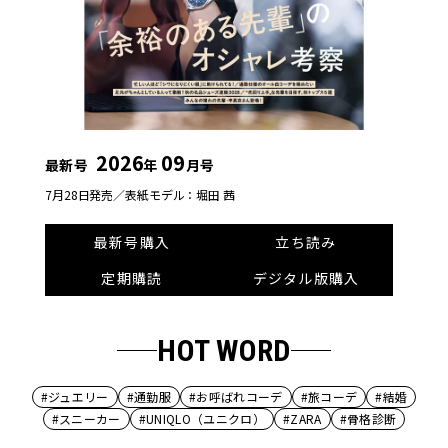
2026
09
最新号
年
月号
7月28日発売／
表紙モデル：堀田 茜
最新号購入
立ち読み
定期購読
デジタル版購入
HOT WORD
#ジュエリー
#通勤服
#お呼ばれコーデ
#旅コーデ
#結婚
#スニーカー
#UNIQLO（ユニクロ）
#ZARA
#骨格診断