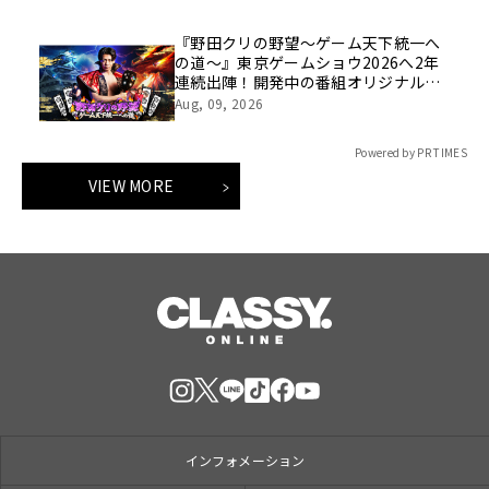
『野田クリの野望～ゲーム天下統一へ
の道～』東京ゲームショウ2026へ2年
連続出陣！開発中の番組オリジナルゲ
ームを世界最速体験！失敗したら即
Aug, 09, 2026
「打ち首」！？しんや＆青木マッチョ
参加のイベントも開催！
Powered by PR TIMES
VIEW MORE
インフォメーション