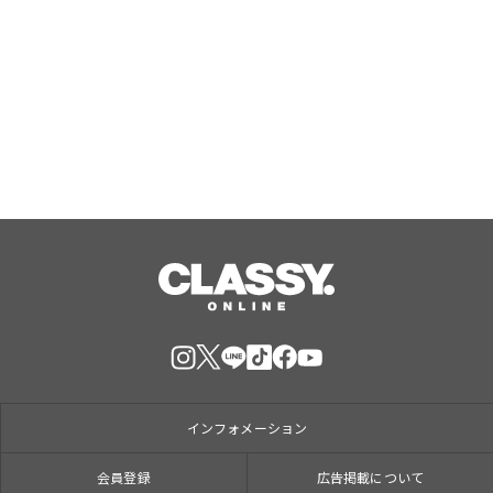
RUELLE、女性誌メディア『arweb』
にてアクティブウェア6型が掲載
Aug, 06, 2026
インフォメーション
会員登録
広告掲載について