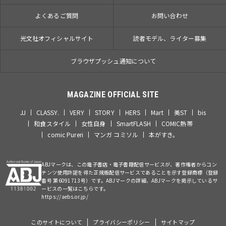
よくあるご質問
お問い合わせ
光文社オフィシャルサイト
読者モデル、ライター募集
ブラウザプッシュ通知について
MAGAZINE OFFICIAL SITE
JJ
CLASSY.
VERY
STORY
HERS
Mart
美ST
bis
和食スタイル
女性自身
SmartFLASH
COMIC熱帯
comic Pureri
マンガ コミソル
本がすき。
ABJマークは、この電子書店・電子書籍配信サービスが、著作権者からコン
テンツ使用許諾を得た正規版配信サービスであることを示す登録商標（登録
番号 第6091713号）です。ABJマークの詳細、ABJマークを掲示しているサ
ービスの一覧はこちらです。
https://aebs.or.jp/
このサイトについて
プライバシーポリシー
サイトマップ