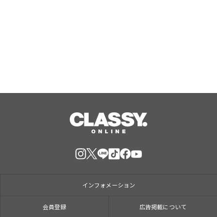
ュエリーブランド「SHINCA」 会員様
限定「SHINCA THANKS SPECIAL
2026 SUMMER ポイントアップキャン
Aug, 07, 2026
ペーン」好評開催中
インフォメーション
会員登録
広告掲載について