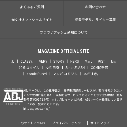
よくあるご質問
お問い合わせ
光文社オフィシャルサイト
読者モデル、ライター募集
ブラウザプッシュ通知について
MAGAZINE OFFICIAL SITE
JJ
CLASSY.
VERY
STORY
HERS
Mart
美ST
bis
和食スタイル
女性自身
SmartFLASH
COMIC熱帯
comic Pureri
マンガ コミソル
本がすき。
ABJマークは、この電子書店・電子書籍配信サービスが、著作権者からコン
テンツ使用許諾を得た正規版配信サービスであることを示す登録商標（登録
番号 第6091713号）です。ABJマークの詳細、ABJマークを掲示しているサ
ービスの一覧はこちらです。
https://aebs.or.jp/
このサイトについて
プライバシーポリシー
サイトマップ