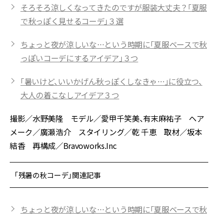
そろそろ涼しくなってきたのですが服装大丈夫？「夏服
で秋っぽく見せるコーデ」３選
ちょっと夜が涼しいな…という時期に「夏服ベースで秋
っぽいコーデにするアイデア」３つ
「暑いけど、いいかげん秋っぽくしなきゃ…」に役立つ、
大人の着こなしアイデア３つ
撮影／水野美隆 モデル／愛甲千笑美、有末麻祐子 ヘア
メーク／廣瀬浩介 スタイリング／乾 千恵 取材／坂本
結香 再構成／Bravoworks.Inc
「残暑の秋コーデ」関連記事
ちょっと夜が涼しいな…という時期に「夏服ベースで秋