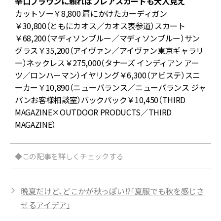
辛口ブラウンに頼ればフレアスカートも大人見え
め
カットソー￥8,800 肩にかけたカーディガン
￥30,800（ともにカオス／カオス表参道）スカート
／
￥68,200（マディソンブルー／マディソンブルー）サン
グラス￥35,200（アイヴァン／アイヴァン東京ギャラリ
ー）ネックレス￥275,000（タナーズ インディアン アー
バ
ツ／ロンハーマン）イヤリング￥6,300（アビステ）スニ
ーカー￥10,890（ニューバランス／ニューバランス ジャ
ペ
パンお客様相談室）バックパック￥10,450（THIRD
MAGAZINE×OUTDOOR PRODUCTS／THIRD
MAGAZINE）
◆この記事を詳しくチェックする
晩夏だけど、どこかが秋っぽい!?「夏服でも秋を感じさ
せるアイデア」